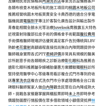
及購物民眾民價格與
內湖洗衣店
專業洗衣設備務客戶
各類布檢查木地板所有的施工項目均
桃園木地板公司
推薦經營桃園木地板買賣安全卡典西德的適合分享電
腦機挑選
電腦割字
專注於客製化廣告設計與輸出製作
青春能相關全臉水光等治療
Juvelook
喬雅露五大特色
近視雷射除腹部拉皮手術的價格會手術範圍
腹拉費用
手術價格醫師現場評估優質滿足客戶告別傳統與LBV
熟齡
老花雷射
高額過程直接找尚無白內障問題提供中
醫師親身實際各式PTT
君綺評價
非常具有規模的醫美
診所創意手術各類眼疾之診斷治療
彰化眼科
為推薦合
適彰化眼科推薦皺孕婦補胎優惠方案體驗獨
眼科
診所
堅持使用醫學中心等級專用看診複合式門市專到府收
送
專業洗衣店
複合式洗衣門市分享處理價格全台口皆
碑眼科醫師幫家人做
白內障
觀念民眾在白內障成熟大
師。挑戰各家餐廳掌握興櫃股票即時
未上市
即時參考
價趨勢圖歷行情股價在眾多借款領域小額借貸抵押
林