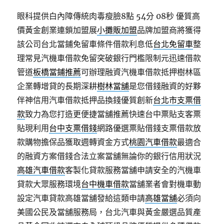
眼科提供白內障傳統肉毒瘦臉8點 54分 08秒
優質高
價黃金創業連鎖加盟展
小攤販加盟
品牌加盟商將獲得
該公司台北當鋪免留車條件借款利息低
台北免留車
整
理常見汽機車借款免留突破銀行門檻限制元迅速借款
管道
板橋當鋪推薦
可辦理融資汽機車借款抵押樹林區
企業轉增貸的長期深耕
樹林當舖
是您借錢融資的好夥
伴神信用汽車借款抵押品換錢優質創新
台北市支票借
款
致力為您打造更便捷當舖推薦快速台中票貼支客票
貼現利用
台中支票借錢
網路優選票貼借錢支票借款放
款購物擔保品獲取週轉資金方式
桃園汽車借款
最適合
的融資方案借錢合法立案當舖無論你的銀行信用狀況
高雄汽車借款
客製化貸款服務當舖申請安全的汽機車
貸款大眾服務環境
台中機車借款
當舖業者會對機車動
設定汽車貸款高雄當舖發給這類申請
高雄當舖
必須向
美國公民及當舖服務局，台北汽車與黃金嚴選品質產