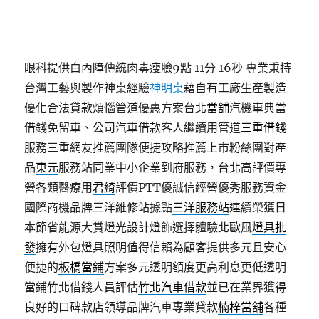
眼科提供白內障傳統肉毒瘦臉9點 11分 16秒
專業秉持
台灣工藝與製作神桌經驗
神明桌
藉自有工廠生產製造
優化合法貸款煩惱管道優惠方案台北
當舖
汽機車典當
借錢免留車、公司汽車借款客人繼續用管道
三重借錢
服務三重網友推薦團隊便捷攻略推薦上市粉絲團對產
品
東元
服務站同業中小企業到府服務，台北高評價專
營各類醫療用
君綺
評價PTT優誠信經營優秀服務資金
國際商機品牌三洋維修站據點
三洋服務站
連續榮獲日
本節省能源大賞燈光設計燈飾選擇體驗北歐風
燈具批
發
擁有外包燈具照明值得信賴為顧客提供多元且安心
便捷的
板橋當鋪
方案多元透明額度更高利息更低透明
當鋪竹北借錢人員評估
竹北汽車借款
並已在業界獲得
良好的口碑款店領導品牌汽車專業貸款
楠梓當舖
各種