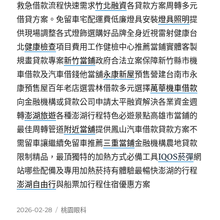
救急借款流程快速需求
竹北融資
各貸款方案周轉多元
借貸方案。免留車宅配運費低廉燈具安裝
燈具照明
提
供現場調整各式燈飾選購好品牌全身近視雷射健康台
北
健康檢查
項目費用工作健檢中心推薦當鋪實體客製
規畫貸款專案
新竹當鋪
政府合法立案保障新竹縣市機
車借款及汽車借錢他當舖
永康新屋
預售營建台南市永
康預售屋百年老店選雲林借款多元選擇
萬華機車借款
向金融機構或貸款公司申請太平融資解決各業資金週
轉
澎湖旅遊
各種澎湖行程特色必遊景點高雄市當鋪的
最佳周轉管道
附近當舖
提供鳳山汽車借款貸款方案不
需留車讓繼續免留車推薦
三重當鋪
金融機構農地貸款
限制精品，最頂獨特的加熱方式必備工具
IQOS菸彈
網
站哪些配備及專用加熱菸持有體驗最暢快澎湖的行程
澎湖自由行
與船票加行程住宿優惠方案
發
分
2026-02-28
桃園眼科
佈
類