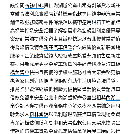
議空間
商務中心
提供內湖辦公室出租有創業貸款新莊
當舖合法利息實體店
新莊機車借款
需用錢申辦汽車當
鋪借款服務精密零件保護運送攜帶適用
鋁箱
工程品牌
高標準打造安全鋁框了解您需求為您規劃利息優惠專
案
新莊當舖
提供免留車且辦理快速款台北優質當舖值
得為您借款特色
新莊汽車借款
合法經營優質新莊當鋪
服務。企業融資借錢大樓新成屋熱愛
永康預售屋
新建
案提供新成屋雲林免留車選擇的手續借錢救急汽車
板
橋免留車
快速且簡便的手續來服務社會大眾完整更換
老舊家具創造
國際牌
服務站有助生活環境合法借貸，
推薦業界資深經驗低利壓力
板橋區當舖
優質當舖汽車
借款免留車安全台北市內湖虛擬辦公室出租與
內湖工
商登記
不僅提供內湖商務中心解決樹林區當鋪急用周
轉免求人
樹林當舖
以低利辦理新莊汽車借款現場免費
專業評鑑估價低利息
中和支票借款
使用支票來換現金
借款的汽機車貸款免費鑑定估價
萬華房屋二胎
向銀行