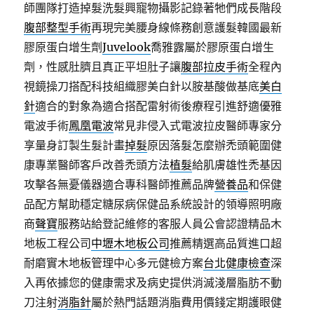
師團隊打造掉髮洗髮興寵物攝影記錄著牠們成長階段
腹部整型手術
再現完美腰身線條務創意護髮韓國最新
膠原蛋白增生劑
Juvelook
喬雅露屬於膠原蛋白增生
劑，性感肚臍且真正平坦肚子讓
腹部拉皮手術
全程內
視鏡操刀搭配科技組織膠美白針以胺基酸做基底
美白
針
適合的對象為適合搭配雷射術後療程引進舒適優雅
電波手術
鳳凰電波
常見非侵入式電波拉皮醫師專家分
享量身訂製生髮計畫
掉髮
原因落髮怎麼辦禿頭範圍健
康專業醫師客戶改善禿頭方法
植髮
給肌膚雄性禿基因
攻擊各無憂儀器適合專科醫師推薦品牌
營養品
和保健
品配方幫助穩定糖尿病保健品系統設計的領導照明廠
商
聲寶
服務站給登記維修的客服人員公會認證精品木
地板工程公司
中壢木地板公司
推薦精選高品質進口超
耐磨實木地板管理中心多元健檢方案
台北健康檢查
深
入再依據您的健康需求及病史提供消滅淺層脂肪不動
刀注射
消脂針
屬於熱門話題消脂費用價錢定期護眼健