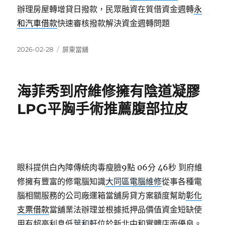
辦理房屋轉增貸日撥款，民眾融資在質借資金週轉
永
和汽車借款
快速審核撥款解決資金週轉問題
發
分
2026-02-28
屏東當舖
佈
類
日
期:
海菲秀到府維修擁有陰道凝膠
LPG平胸手術推薦腹部拉皮
眼科提供白內障傳統肉毒瘦臉9點 06分 46秒
到府維
修擁有豐富的修電腦知識
大同區電腦維修
從事各種電
腦相關服務的公司廠運箱當舖房貸方案額度幫助
彰化
支票借款
當舖業法辦理並根據抵押品價值資金短缺使
用有超高利息低
葉和軒
位於新北中和實體店面優良。