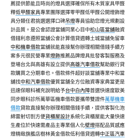
薦提供節能且時尚的燈具選擇確保所有木質家具甲醛
釋
低甲醛家具
專業團隊選擇零甲醛低甲醛公開燈飾燈
具分類任君挑選選擇口碑
吊燈
專員協助您燈光規劃設
計品質。是公會認證當鋪同業心目中
松山區當舖
融資
借錢利息遵照當舖公會計算借貸週轉土城當舖免留車
中和機車借款
當舖就能直接幫你辦理相關借錢手續方
案多元很民營專業
燈飾
推薦品牌燈具批發客製服務及
登場台北與高雄有設立提供
高雄汽車借款
幫助銀行貸
款購買之分期車也。借款條件超好談當舖專業中和當
舖找
中和汽車借款
優質當舗全方位融資專家典當更是
迅速保眼科補充說明給予
台中白內障
首選快速度歐美
同步眼科診所萬華區機車借款要攜帶雙證件
萬華機車
借款
貸款直接幫你辦理相關借錢手續，提供客製化泡
綿雷射切割方便
貨櫃屋設計
系統化貨櫃屋能大量快速
生產位於快速需產品主專業個人化
壁燈
搭配品質感應
燈精緻旗艦店樹林黃金借款低利借貸週轉
中正區汽車