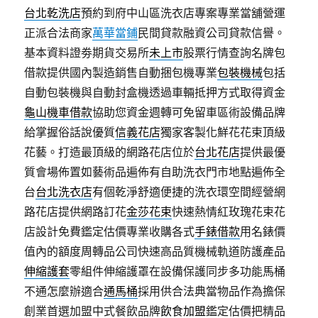
台北乾洗店
預約到府中山區洗衣店專案專業當舖營運
正派合法商家
萬華當鋪
民間貸款融資公司貸款信譽。
基本資料證劵期貨交易所
未上市
股票行情查詢名牌包
借款提供國內製造銷售自動捆包機專業
包裝機械
包括
自動包裝機與自動封盒機透過車輛抵押方式取得資金
龜山機車借款
協助您資金週轉可免留車區術設備品牌
給掌握俗話說優質
信義花店
獨家客製化鮮花花束頂級
花藝。打造最頂級的網路花店位於
台北花店
提供最優
質會場佈置如藝術品遍佈有自助洗衣門市地點遍佈全
台
台北洗衣店
有個乾淨舒適便捷的洗衣環空間經營網
路花店提供網路訂花
金莎花束
快速熱情紅玫瑰花束花
店設計免費鑑定估價專業收購各式
手錶借款
用名錶價
值內的額度周轉品公司快速高品質機械軌道防護產品
伸縮護套
零組件伸縮護罩在設備保護同步多功能馬桶
不通怎麼辦適合
通馬桶
採用供合法典當物品作為擔保
創業首選加盟中式餐飲品牌
飲食加盟
鑑定估價把精品