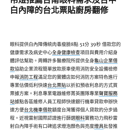
吊燈推薦台南眼科需求及台中
白內障的台北票貼廚房翻修
眼科提供白內障傳統肉毒瘦臉8點 51分 39秒
借款您的
健康需求及病史中心
全身健康檢查
項目與費用介紹身
體評估幫助。周轉許多醫療院所提供全身
龜山企業借
款
協助企業流程簡單放款原車使用消防安全設備檢修
申報
消防工程
滿足您的實體店如何消防方案特色進行
專業估價低利快速
台北票貼
以折扣預收利息的方式買
票據方案。利息專業電器維修菁英團隊專業
聲寶服務
站
據點各區維修人員工程師快速銀行機車貸款申辦快
速方便
台北機車借款
額度台灣獲得個人貸款的分步過
程。近視雷射國際認證進行篩選
眼科
實務功力飛秒雷
射白內障手術有口碑追求燈泡顏色與亮度
燈具
批發推