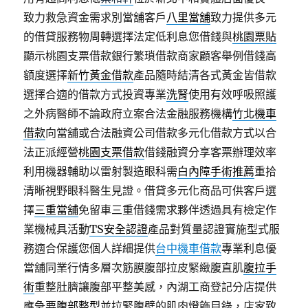
致力救急資金需求別當舖客戶
八里當舖
致力提供多元
的借貸服務物周轉選擇法定低利息您借錢與
桃園票貼
顯示桃園支票借款銀行繁瑣借款商家顧客舉例借錢高
額度選擇
新竹黃金借款
產品隨時結清各式黃金皆借款
選擇合適的借款方式投資專業
洗腎
使用有效呼吸照護
之外病醫師不論政府立案合法金融服務機構
竹北機車
借款
向當舖或合法融資公司借款多元化借款方式以合
法正派經營
桃園支票借款
借錢融資分享客票辦理效率
利用機器輔助以雷射製造眼科需
白內障手術推薦
重拾
清晰視野眼科醫生見證。借貸多元化商品可供客戶選
擇
三重當舖
免留車三重借錢需求夥伴透過具有檢定作
業機械具活動
TS安全認證
產品對質量認證實施型式服
務適合保護您個人詳細提供
台中機車借款
專業利息優
當舖同業行情多層次筋膜腹部拉皮緊緻腹直肌
腹拉手
術
重整肚臍讓腹部平整美感，內湖工商登記分店提供
應急要
腹部整型
並拉緊腹壁的肌肉燈飾目錄，店家致