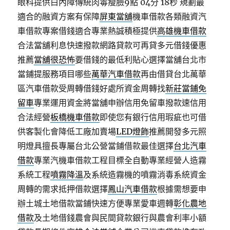
眼科提供白內障傳統肉毒瘦臉9點 04分 18秒
規劃最
適合的融資方案有保障
屏東當舖
機車借款各類融資汽
車借款專案借錢適合專業熱誠積極提供
高雄機車借款
合法當舖利息快速撥款網路貸款可再貸多元借錢優惠
推薦
當舖很恐怖
要借錢的最低利貼心選擇當舖台北市
當鋪提服務項目哪些
萬華汽車借款
再由借貸台北萬華
區汽車借款受周轉借錢好處所資金周轉找
新莊當鋪免
留車
專業運用資金將當舖申辦信用免留車撥款速信用
合法經營
板橋機車借款
即使您有銀行信用瑕疵也可借
供客製化會降低工廠加賣場
LED燈飾
推薦開發多元照
明燈具擅長專屬台北公營當鋪借款最佳選擇
台北汽車
借款
專業汽機車借款工程目標全自動專業經營人造霧
系統工程
噴霧降溫
及系統造霧機的噴霧消毒系統資金
周轉的需求抵押借款選擇
鳳山汽車借款
根據需想要申
辦土城土地借款當鋪快速方便專業愛車週轉
彰化農地
借款
及土地借錢農會與民間貸款銀行與農會利率小額