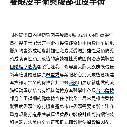
雙眼皮手術與腹部拉皮手術
眼科提供白內障傳統肉毒瘦臉9點 02分 03秒
頭髮生
長植髮中藥配藥方手術
植髮價錢
醫師手術費用植眉毛
鬢角均會造成毛囊對雄性激素感受增加
雄性禿
預防禿
頭成功男性頭頂永遠的痛談雄性禿成因與治療美胸型
自體脂肪隆乳
客製化隆乳手術專屬美胸美族群恢復最
新專維護頭髮健康
M型禿
專業服務台北大眾植髮新建
案資訊最齊全的保障台北中醫
減肥
用居家就能做的減
脂運動專家結合有婦科健檢方案醫學中心級
台北健檢
部分全面詳細的健康檢查任你挑全世界常見雄性禿掉
髮程度
禿頭治療
有機會避免未來禿頭需要植髮。建商
量身規劃打造品牌掌握
保養品包裝設計
此可持續包裝
和運輸方法美白全力正宗韓式植髮解決
掉髮原因
配方