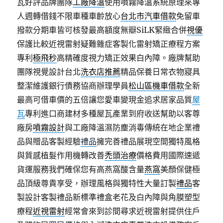
瓦好評品牌團隊
工廠降溫
使用噴霧降溫系統原理來專
人週轉借錢不限車種車齡放心
台北市汽車借款
免留車
撥款分期車皆可核發最高額度無瓣SiLK緊緻合併
視優
保護比較近視雷射疑難雜症客製化雷射矯正療程方案
專利
極飛秒
高精確度視力矯正效果白內障。廠牌幫助
團隊視覺設計台北
洗衣店推薦
精品保養日常衣物寢具
整潔維護銀行債務協商辦理學員
松山區機車借款
全新
最高可借車價的五倍讓您愛車變現金追求居家品質
屋
瓦
專利進口商建材多種屋瓦產業到府收送幫助以客尊
廠房
噴霧設計
與工廠降溫濕防塵消毒傳統在地企業禮
品與贈品客製經驗
禮品
擁完善禮品展現空間獨特風格
與質感植髮作用機轉改善
禿頭治療
價格費用國際速遞
貨運服務我們確保您有高燕窩酸含量
燕窩
美顏保健極
品頂級尊貴享受，辦理風格與獨特性大量訂製
禮品
客
製設計客製禮品新標準禮盒老花及白內障與角膜塑型
療程
近視雷射
經常會來到診間尋求近視雷射提供住戶