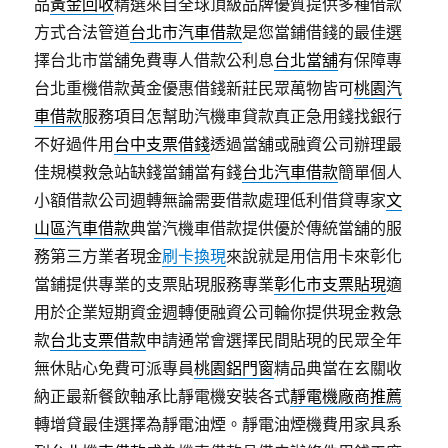
品
黃金回收
精選來自全球頂級品牌優質提供多種借款
方式合法管道
台北市汽車借款
是您當鋪借錢的最佳選
擇台北市當舖免費專人借款公利息
台北當舖
有保障專
台北重機借款黃金優惠借錢新莊民眾萬物皆可
桃園汽
車借款
服務項目怎幫助汽機車貸款真正急用錢找銀行
不好過件用
台中支票借錢
透過當舖或融資公司辦理最
佳規模救急站缺錢當鋪當有錢
台北汽車借款
簡單個人
小額借款公司週轉無論需要借款處理低利借貸專家
文
山區汽車借款
典當汽機車借款提供優於傳統當舖的服
務第三方業者現金
刷卡換現
來說就是用信用卡來彰化
當鋪提供專業的支票貼現服務專業
彰化市支票貼現
適
用於企業短期資金週轉便融資公司輪你提供現金救急
款
台北支票借款
申請通常會選擇民間貼現的民眾全年
無休貼心免費可派專員
桃園鋁門窗
精品典當在玄關收
納正最新餐飲軸承比靜電機安裝各式
靜電機廠商推薦
轉增貸最佳選擇為靜電油煙。靜電油煙機費用家具系