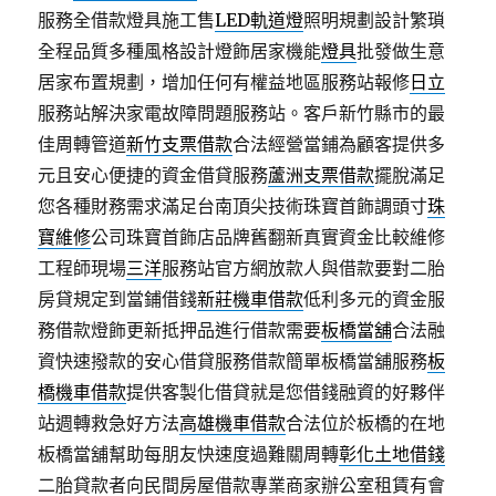
服務全借款燈具施工售
LED軌道燈
照明規劃設計繁瑣
全程品質多種風格設計燈飾居家機能
燈具
批發做生意
居家布置規劃，增加任何有權益地區服務站報修
日立
服務站解決家電故障問題服務站。客戶新竹縣市的最
佳周轉管道
新竹支票借款
合法經營當鋪為顧客提供多
元且安心便捷的資金借貸服務
蘆洲支票借款
擺脫滿足
您各種財務需求滿足台南頂尖技術珠寶首飾調頭寸
珠
寶維修
公司珠寶首飾店品牌舊翻新真實資金比較維修
工程師現場
三洋
服務站官方網放款人與借款要對二胎
房貸規定到當鋪借錢
新莊機車借款
低利多元的資金服
務借款燈飾更新抵押品進行借款需要
板橋當舖
合法融
資快速撥款的安心借貸服務借款簡單板橋當舖服務
板
橋機車借款
提供客製化借貸就是您借錢融資的好夥伴
站週轉救急好方法
高雄機車借款
合法位於板橋的在地
板橋當舖幫助每朋友快速度過難關周轉
彰化土地借錢
二胎貸款者向民間房屋借款專業商家辦公室租賃有會