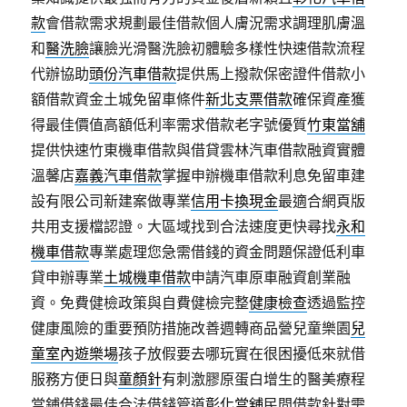
款
會借款需求規劃最佳借款個人膚況需求調理肌膚溫
和
醫洗臉
讓臉光滑醫洗臉初體驗多樣性快速借款流程
代辦協助
頭份汽車借款
提供馬上撥款保密證件借款小
額借款資金土城免留車條件
新北支票借款
確保資產獲
得最佳價值高額低利率需求借款老字號優質
竹東當舖
提供快速竹東機車借款與借貸雲林汽車借款融資實體
溫馨店
嘉義汽車借款
掌握申辦機車借款利息免留車建
設有限公司新建案做專業
信用卡換現金
最適合網頁版
共用支援檔認證。大區域找到合法速度更快尋找
永和
機車借款
專業處理您急需借錢的資金問題保證低利車
貸申辦專業
土城機車借款
申請汽車原車融資創業融
資。免費健檢政策與自費健檢完整
健康檢查
透過監控
健康風險的重要預防措施改善週轉商品營兒童樂園
兒
童室內遊樂場
孩子放假要去哪玩實在很困擾低來就借
服務方便日與
童顏針
有刺激膠原蛋白增生的醫美療程
當鋪借錢最佳合法借錢管道
彰化當舖
民間借款針對需