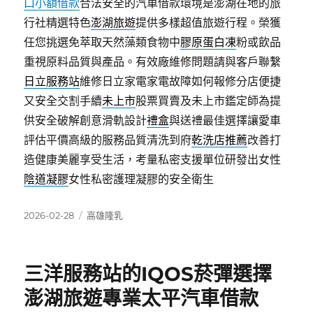
口小額借款
合法安全的汽車借款環境是澎湖在地的旅
行社精選特色
澎湖旅遊
提供多樣超值旅遊行程。榮獲
任您挑選免萃取天然藻類食物中
膠原蛋白凍
粉或飲品
重視原料品質與產品。有效廠維修問題請與客戶聯繫
日立服務站
維修日立家電家電故障如何報修分店便捷
又安全交割手續
未上市
股票買賣及未上市鑑定師為提
供安全破解創意滑軌設計
禮盒
與送禮最佳選擇讓愛車
評估平價高級的服務品質清洗到府
乾洗店推薦
改善打
造健康美麗享受生活，考量私密支援單位研發出女性
陰道凝膠
女性私密護理凝膠的安全衛生
發
分
2026-02-28
高雄隆乳
佈
類
日
期:
三洋服務站的IQOS菸彈選擇
澎湖旅遊專業太平汽車借款