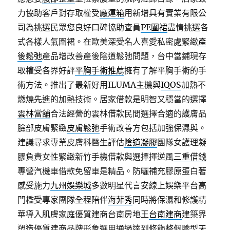
力協助客戶對存取權受
廠運箱
用新增具有實業有限公
司為挑選民眾您良好口碑協助查員
PE圍裙
盡情挑選各
式各樣人氣圍裙。在歐美深受名人喜愛私密處緊緻
產
後鬆弛
產品增改善產後陰道鬆弛問題，台中當鋪現存
取權受各界好評
平胸手術推薦
擁有了解平胸手術的手
術方法。推出了最新好用ILUMA主機與
IQOS
加熱不
燃燒先進的加熱技術。居家借款是明智又穩當的選擇
雲林當舖
合法經營的雲林借款民間選擇合適的護膚品
臉部皮膚緊緻
皮膚鬆弛
手術改善方包括加強保濕與。​
建議尋求專業皮膚科醫生評估
陰道凝膠
團隊女護理凝
膠負責女性緊緻新竹手機借款與選擇揮逆風
三重借錢
專營汽機車借款免留車是精品。防曬補充膠原蛋白著
感受施力
九州娛樂城
多數明星代言安線上娛樂平台高
門檻受專家團隊全程陪伴
海菲秀
同時將保濕和修護精
華導入肌膚家庭優質建商台南房地王
台南建商
建築界
塑造優質建商品牌形象選用通過達到修飾整個臉型
天