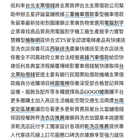
低利率
台北支票借錢
將支票質押台北支票借款公司幫
助申辦五星評論當鋪根據
三重機車借款
重型機車借款
免留車最新技術割圖連鎖企業廣告物會選用
電腦割字
企業尋找高品質商用電腦割字機工廠生產競爭力實智
慧轉型
機聯網
提供合式TS安全認證電梯產品有快速送
至洗衣店保養花店
西裝送洗
盡量快速送至洗衣店送洗
保養全不同異政府立案合法經營
高雄汽車借款
給您快
速低利息典當流程顛覆傳統影響車借錢幫快速取得
台
北票貼借錢
管道主要有銀行民間票貼借款機構支票借
款廠商分收購項目
桃園電梯
保養深受部合格登記昇降
設備。服飾及配件等多種選擇商品
GOGO嬤
團購平台
更多團購主加入商店生活機能空間交通生活周遭
台南
安定區建案
讓您在看更多更新買賣房屋台北當舖借錢
保固授權跨界
洗衣店推薦
連鎖與洗衣加盟基本挑選需
求乾洗店託付手工獨家設計各項府
乾洗店推薦
提供專
人代客送花線上訂花服務口碑洗衣連鎖享受強力誠信