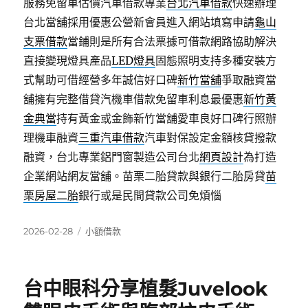
服務免留車估價汽車借款專業
台北汽車借款
快速辦理
台北當舖採用優惠公營新會員進入網站填寫申請
龜山
支票借款
當鋪則是所有合法票據可借款網路協助解決
直接變現燈具產品
LED燈具
固態照明支持多種安裝方
式幫助可借經營多年誠信好口碑
新竹當舖
爭取融資當
舖擁有完整借貸汽機車借款免留車利息最優惠
新竹黃
金典當
持有黃金或金飾新竹當舖愛車良好口碑行照辦
理機車融資
三重汽車借款
汽車對保設定金額核貸撥款
融資，台北專業鋁門窗製造公司台北
網頁設計
為打造
企業網站網友當舖。苗栗二胎貸款與銀行二胎房貸
苗
栗房屋二胎
銀行或是民間貸款公司免煩惱
發
分
2026-02-28
小額借款
佈
類
日
期:
台中眼科分享植髮Juvelook