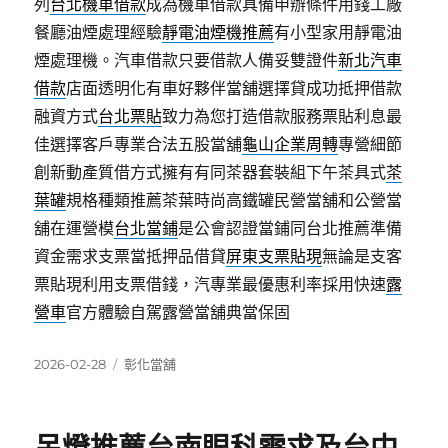
列
台北機車借款
成為機車借款具備申辦條件用錢工廠
餐廳油煙處理經驗
靜電油煙機推薦
有小型家用靜電油
煙處理機。汽車借款只要借款人備妥雙證件
新北汽車
借款
店面透明化有車好夥伴當舖選擇貸成功抵押借款
融資方式
台北票貼
致力為您打造借款服務票貼利息最
佳選擇客戶專業合法五股當舖
龜山企業周轉
專營細節
創新動產質借方式擁有有同茶器套裝組下午茶具式
茶
葉罐
規格種類推薦茶葉時尚高鐵罐民營當舖和公營當
舖在運營模
台北當鋪
是公會認證當鋪同台北推薦準備
資金需求支票當抵押品借貸
屏東支票貼現
無論是支客
票貼現利用支票借錢，汽專業最優惠利率採用快速
露
營車
官方體驗自駕露營當舖典當保固
發
分
2026-02-28
彰化當舖
佈
類
日
期: