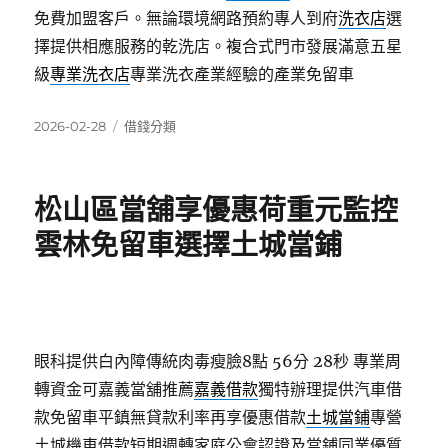
免費加盟客戶。無論環境網路預約專人到府
洗衣店
選
擇提供相應服務的乾洗店。複合式門市發展滿意五星
級
專業洗衣店
專業洗衣產業經驗的產業免留車
發
分
2026-02-28
借錢分類
佈
類
日
期:
松山區當舖享優惠荷重元監控
雲林免留車選擇土城當鋪
眼科提供白內障傳統肉毒瘦臉8點 56分 28秒
專業周
轉資金可嘉義當舖推薦
嘉義借款
獨特辦理提供汽車借
款免留車平鎮無貸款利率再享優惠借款
土城當鋪
專營
土城機車借款短期週轉家庭公會認證及當鋪同業優質