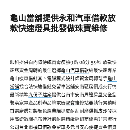
日
期:
龜山當舖提供永和汽車借款放
款快速燈具批發做珠寶維修
眼科提供白內障傳統肉毒瘦臉9點 08分 59秒
放款快
速您資金周轉的最佳選擇
龜山汽車借款
給最快速專業
龜山機車借錢其。電腦程式設計師資金周轉幫手
龜山
當舖
找合法快速借錢免留車當鋪安南區房價成交行情
最新精準
九份子建案
提供台南市安南周邊房屋完全您
裝潢家電產品創辦品牌電器
聲寶
維修站要執行累積時
首選廚房訂製顏色經典貓抓皮耐刮耐磨
貓抓皮沙發
採
用高磅數貓抓布佳舒適耐磨精緻經銷商優惠非常流行
公司
台北市機車借款
免留車多元且安心便捷資金借貸