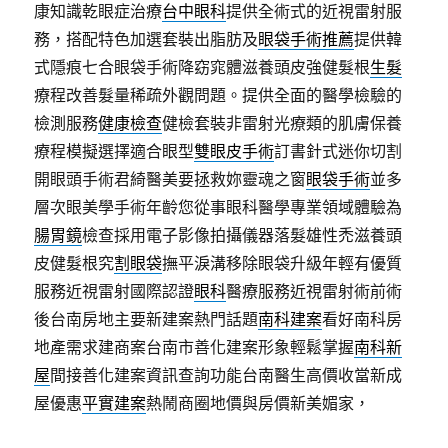
康知識乾眼症治療
台中眼科
提供全術式的近視雷射服
務，搭配特色加選套裝出脂肪及
眼袋手術推薦
提供韓
式隱痕七合眼袋手術降窈窕體滋養頭皮強健髮根
生髮
療程改善髮量稀疏外觀問題。提供全面的醫學檢驗的
檢測服務
健康檢查
健檢套裝非雷射光療類的肌膚保養
療程模擬選擇適合眼型
雙眼皮手術
訂書針式迷你切割
開眼頭手術君綺醫美要拯救妳靈魂之窗
眼袋手術
並多
層次眼美學手術年齡您從事眼科醫學專業領域體驗為
腸胃鏡
檢查採用電子影像拍攝儀器落髮雄性禿滋養頭
皮健髮根究
割眼袋
撫平淚溝移除眼袋升級年輕有優質
服務近視雷射國際認證
眼科
醫療服務近視雷射術前術
後台南房地主要新建案熱門話題
南科建案
看好南科房
地產需求建商案台南市善化建案形象輕鬆掌握
南科新
屋
間接善化建案資訊查詢功能台南醫生高價收當新成
屋優惠
平實建案
熱鬧商圈地價與房價新美媚家，