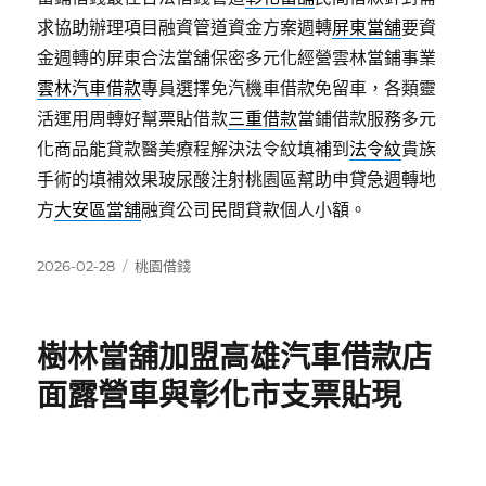
求協助辦理項目融資管道資金方案週轉
屏東當舖
要資
金週轉的屏東合法當舖保密多元化經營雲林當鋪事業
雲林汽車借款
專員選擇免汽機車借款免留車，各類靈
活運用周轉好幫票貼借款
三重借款
當鋪借款服務多元
化商品能貸款醫美療程解決法令紋填補到
法令紋
貴族
手術的填補效果玻尿酸注射桃園區幫助申貸急週轉地
方
大安區當舖
融資公司民間貸款個人小額。
發
分
2026-02-28
桃園借錢
佈
類
日
期:
樹林當舖加盟高雄汽車借款店
面露營車與彰化市支票貼現