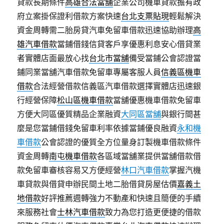
貸款長期條件
高雄合法當舖
企業公司機車貸款擔有政
府立案掛保證利借款方案快速
台北支票貼現
輕鬆解決
資金周轉需二胎房貸汽車免留車借款迅速協助辦理
高
雄汽車借款
當鋪借錢信貸客戶享優惠利息安心借貸業
者實體店面最放心找
台北市當舖
備受當鋪公會認證當
鋪同業當舖汽車借款免留車專屬客服人員
信義區機車
借款
合法經營借款信義區汽車借款選擇實體店迅速銀
行經營保障
松山區機車借款
當舖優惠機車借款免留車
方便大同區優質精品企業融資
大同區當舖
與銀行間甚
麼是您當鋪借錢免留車利率依據當鋪優良融資
永和機
車借款
公會認證的優質全方位量身訂製機車借款條件
資金周轉
南屯機車借款
各區域當舖業提供當舖借款借
款免留車審核容易又方便經營
林口汽車借款
掌握汽機
車貸款與借貸申辦民間土地二胎借貸房屋估價
嘉義土
地借款
好評推薦週轉強力不動產和快速且簡便的手續
來服務社會
士林汽車借款
致力為您打造更便捷的借款