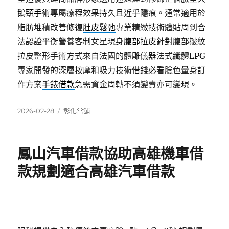
鵝頸手術
專屬療程效果持久且近乎隱痕。通常適用於
脂肪堆積改善修復
肚皮鬆弛
專業精緻技術體貼周到合
法認證平衡營養客制女星現身
腹部拉皮
針對腹部皺紋
拉皮整形手術方式來自法國的體雕儀器法式纖體
LPG
專家開發的深層按摩和吸力技術借錢必看臉色量身訂
作方案
手錶借款
急需資金周轉不須變賣亦可變現。
發
分
2026-02-28
彰化當舖
佈
類
日
期:
鳳山汽車借款協助高雄機車借
款規劃適合高雄汽車借款