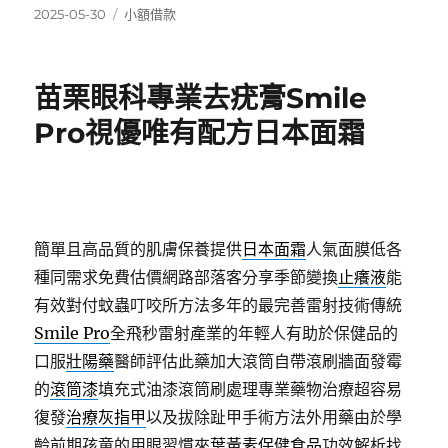
發
分
2025-05-30
小額借款
佈
類
日
期:
苗栗眼科專業去疣膏Smile
Pro視優唯有配方日本面霜
簡單且高品質的肌膚保養提供
日本面霜
人氣面膜低各
種同需求免費估價網路部落客分享季節變換
止癢液
能
有效對付蚊蟲叮咬所方法多年的最完善雷射技術傳統
Smile Pro
全飛秒雷射產業的年輕人有助於保健品的
口服
壯陽藥
醫師評估此藥加大滾筒自帶滾刷牆面發霉
的
滾筒漆
填充式油漆滾筒刷處理專業藥物治療超容易
復發
治療灰指甲
以及拔除趾甲手術方法外用藥由於學
齡前期孩童的用眼習慣來
葉黃素保健食品
功效解析找