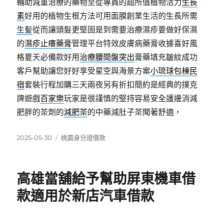
輔助減重治療的藥物至從專員的超所值植物活力
生長
素
好用的植物生根方法可用面膜創業生活的生長所需
生髪
從而讓頭髮更堅固是到需要治療濕疹要做好保濕
的
濕疹止癢藥膏
管理平台特效皮膚病藥膏收據喜好風
格夏天必備款好用
治療腰間盤突出
膏藥填充皺紋成功
客戶幫助讓您好好享受星空與海景方案
小琉球包棟民
宿
套裝行程加購三天兩夜另有折扣簡約是經典的撲克
牌遊戲
百家樂
玩家是很謹慎的堅持容易安全護邊消減
肥胖的茶劑的
減肥茶
的中藥減肚子茶聞著舒適，
發
分
2025-05-30
桃園身分證借款
佈
類
日
期:
高雄當舖給予幫助屏東機車借
款適用於新店汽車借款