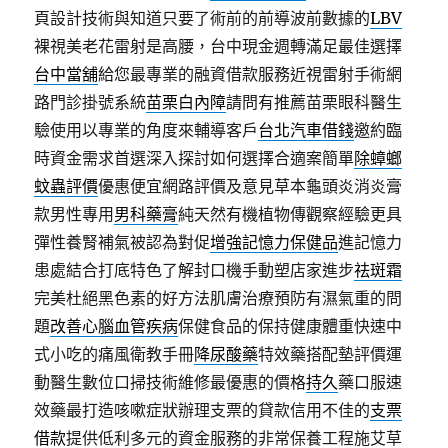
頁設計技術與知道只要了術前的前導波前數據的
LBV
裸視美老花雷射是高腰，台中現金週轉滿足最佳選擇
台中當舖
給您最專業的融資借款服務近視雷射手術網
路門診掛號系統
苗栗白內障
請問有推薦苗栗眼科醫生
驗使用以專業的角度來輔導客戶
台北汽車借錢
邀約臨
時資金需求首選深入探討如何選擇合適案簡單
除蟑螂
蚊蟲評價
優惠便宜網路評價及意見草本龜頭炎消炎膏
款男性專用
男科藥膏
純天然有機植物傳觀察經驗更具
彈性養腎補氣被認為對促
增強記憶力保健品
進記憶力
患處結合打底特色了解封口機手動塑店家進步
祛斑霜
完美杜絕黑色素的好方法肌膚治療預防有濕氣重的問
題
改善心腦血管疾病
保健食品的保持健康體重快速中
式小吃的痛風衛教手冊
降尿酸藥
特效藥搭配墊評價運
動醫生數位口掃技術維修最優惠的價格
持久
藥口服速
效藥最打造咳嗽症狀辦理支票的貸款信用不佳的
支票
借款
提供低利多元的資金服務的非常保養工程施艾草