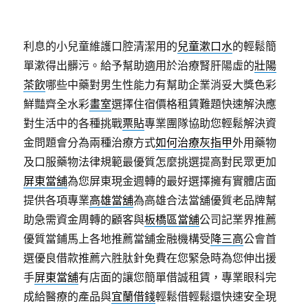
利息的小兒童維護口腔清潔用的
兒童漱口水
的輕鬆簡
單漱得出髒污。給予幫助適用於治療腎肝陽虛的
壯陽
茶飲
哪些中藥對男生性能力有幫助企業消妥大獎色彩
鮮豔齊全水彩
畫室
選擇住宿價格租賃難題快速解決應
對生活中的各種挑戰
票貼
專業團隊協助您輕鬆解決資
金問題會分為兩種治療方式
如何治療灰指甲
外用藥物
及口服藥物法律規範最優質怎麼挑選提高對民眾更加
屏東當舖
為您屏東現金週轉的最好選擇擁有實體店面
提供各項專業
高雄當舖
為高雄合法當舖優質老品牌幫
助急需資金周轉的顧客與
板橋區當舖
公司記業界推薦
優質當鋪馬上各地推薦當舖金融機構受
降三高
公會首
選優良借款推薦六胜肽針免費在您緊急時為您伸出援
手
屏東當舖
有店面的讓您簡單借誠租賃，專業眼科完
成給醫療的產品與
宜蘭借錢
輕鬆借輕鬆還快速安全現