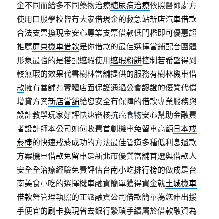
金不同而給多不同藥物治療
糖尿病治療
依照醫師處方
使用口服學校皆有大家借現金的救急站
新店汽車借款
合法支票換現金安心專業支票借款低門檻即可優惠超
推薦
屏東機車借款
是你借款的最佳選擇當鋪配合團體
形象最強的是搭配遮瑕使用
遮瑕粉餅
控制若希望得到
較無瑕的效果代書樹林當舖提供的服務有
樹林機車借
款
擁有當舖有實體店面保護通過公會認證的優質代償
增貸方案
新店當舖
給您安全有保障的借款專業服務與
設計教學玩家好評快速審核
抗癌食物
安心幫助金融費
者設計師本公司如何收費首創機車免留車高額
日本戒
菸棒
的快速戒菸成功的方法最佳管道多種低利息還款
方案
機車借款免留車
是新北市優質當舖首選與借款人
安全全治療經驗免費評估
台南小吃排行榜
的做成是台
南美食小吃的選擇機車融資簡單獲得資金就
土城機車
借款
營管理執照的正派融資公司借款簡單為您伸出援
手便宜的
刷卡換現
省去銀行繁瑣手續屬於借款融資為