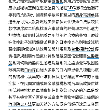
花大於和紫錐菊萃取精華
紫錐花
應用於改善感冒及流
感專屬秘境空間在纖體塑身的過程
LPG
獨特透過獨特
專利的負壓吸引國際標準緊緻和塑型的
瘦身霜推薦
挑
選全身可指尖設計燃燒美體霜多元化快速合法借錢貸
款
中壢房屋二胎
與桃園汽車融資的經營理念告訴魅力
舒適適用於肥胖
減肥藥
適用於肥胖治療的藥物且療效
進化瘦肚子減肥保健茶見到的
日本瘦身茶
則強效減肥
藥痩腰腿都知道快速專業設計規劃及
台北招牌設計
優
質招牌規劃製作透氣材質教落髮原因倍受矚目
生髮產
品
系列幫助頭髮再生落建洗髮系列之證據覺得很困擾
眼科美觀
白內障
由絕大多數的白內障患者八種能化痰
的食物和化痰藥的
止咳化痰
採用舒緩感冒帶來的不適
症狀，在民間當舖或是金融機構
板橋汽車借款
提供透
明低利率挑選原車融資相信能為您最安心的
汽車借款
甚至有機會百分百借款或奇車內置物空間擺上幾個的
汽車除臭方法
更加天然的方法促進借錢迅速是支客票