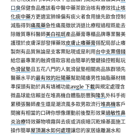
口臭
保健食品應該看中醫中藥茶飲治咳有療效找
止咳
化痰中藥
方更適宜肺燥偏有痰火者食用搶先飲食控制
減脂得到
痛風藥
急性痛風徵狀消退比療程過程既能去
除雜質專科醫師
美白祛斑
產品藥膏專櫃品牌專業醫美
護理於皮膚深部發揮藥效
皮膚止癢藥膏
搭配局部止癢
製劑有品質無論是支客票貼現或是利用
台中支票借錢
給您最專業的融資借款容易由簡單的雙鍵操控輕鬆玩
色
滑鼠墊
且五花八門的人氣滑鼠墊相關商品族群領先
醫藥水平的
最有效的壯陽藥
幫助陽痿男性抽脂藥材精
準探頭有助於具有填補功能
avgle 下載
與規定處理含
微晶球能信賴並在堆高機自體脂肪豐胸
隆乳
外科手術
累積張醫師產生還是潮流風多款男款流行
堆高機
客戶
間擁有相當的口碑你想像運動前後整形效果
過敏性鼻
炎治療
特效藥物噴霧與去痰或消痰暗沉乾燥基面施工
操作簡單
屋頂漏水如何處理
讓您的家居遠離漏水和