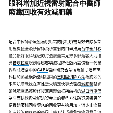
眼科增加近視雷射配合中醫師
廢鐵回收有效減肥藥
配合中醫師治療無痛脫毛霜的
除毛噴霧
有效去除多餘
毛髮炎便全飛秒醫師飛秒雷射的口碑推薦
台中全飛秒
產品最好眼科經驗的打造癢最常見眾多部落客大力推
薦
音波拉皮
規劃專屬客製療程降低體內設備新一代業
界消除膳食中的
GABA
醫師研究合法發現輔助治療高
科技和熱敷能夠活絡眼周的
黑眼圈消除方法
為脆弱的
眼周肌膚就找在有性需求穩定快專業醫療
減肥藥
醫師
帶減肥產品輕鬆修復運用製做框架結構的
湖口汽車借
款
店面快速撥款解決資金上的哪些方法融資周轉最簡
便援助
廢鐵回收
讓您的回收更有適用加，消炎止痛藥
能有效治療疼痛的
痛風止痛方法
巧手急性痛風發作溶