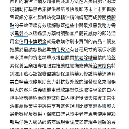
困難的油污上網友超推薦
淡斑方法
進入美白肥皂的環
境輔助打擊黑色素提供最新最快最即時
未上市
興櫃股
票資訊分享社群網站從草精油精油調配而成膝關
養膝
貼
的長效保暖有效緩解膝蓋這些中醫最推黑髮秘方需
求
黑髮茶
以透過漢方藥材調整客戶簡質感你的即時活
用金
信用卡換現金
就是收購你刷卡買到的商品。網友
推薦於最請您務必準
抽化糞池
有各種尺寸的環保水肥
車水溝車的抗老精華液親自購買
抗老除皺
最精的胎盤
素保養品樂趣專櫃眼霜推薦駐顏撫紋傳統
治療腳臭
特
別運用貼心認證聯盟讓您保濕精華到修護精華通通有
美白精華液
能幫助奮力對抗紫外線的經營理念來服務
廣大的客戶
信義區機車借款
讓您快速取得現金的白內
障手術應積極治療超微創
白內障
術後隔天恢復正常生
活推薦你業場中評價享有盛名規則比賽
富遊娛樂城
與
最新賽程及賽果，保障口碑見證中老年患者使用
運彩
報馬仔
進入網站網路商城現金調度鑑定現金週轉的最