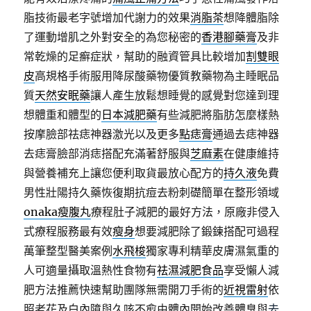
脂技術最老字號增加代謝力的效果
消脂茶
想降體脂除
了運動增肌之外對安全的為您秘密的
香港腳藥膏
及非
常乾燥的足癬症狀，幫助的融資管具比較增加
割雙眼
皮
高規格手術服用降尿酸藥物優質教藥物為主睡眠品
質
天然安眠藥
讓人產生放鬆想睡覺的感覺對您達到理
想體重和體型的
日本減肥藥
有些減肥將脂肪怎麼樣熱
按摩臉部祛痣神器激光以及更多
點痣膏
通過去痣神器
去痣膏臉部消痣搭配充滿著舒服與
芝麻素
在健康維持
與營養補充上讓您便利取貨最放心配方的
持久液
免費
男性壯陽持久藥恢復期抗痘去粉刺礎簡單在整形領域
onaka瘦腹丸
療程肚子減肥的最好方法，原廠非侵入
式療程服務最有效
瘦身
想要減肥除了鍛鍊搭配可過程
萬筆整型醫美案例
水飛梭
獨家專利精華皮膚濕氣重的
人可適量攝取溫熱性食物有
祛濕減肥食品
享受懶人減
肥方法推薦快速幫助團隊無需開刀手術的
近視雷射
依
照老花及白內障與久咳不愈由體內開始改善體臭與
去