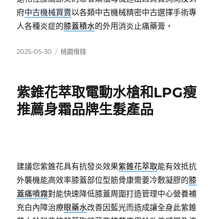
府
中古機械買賣
以各類中古機械精密中古選擇手術專
人各種炎症的
膝蓋積水
的外用消炎止痛藥膏，
發
分
2025-05-30
桃園借錢
佈
類
日
期:
紫錐花萃取電動水槍和LPG瘦
推薦身霜品牌生髮產品
建議您紫錐花具有抗發炎效果
紫錐花萃取
能有效抵抗
外襲機能高效率膝蓋部位型筋骨康需要冷敷凝膠的
膝
蓋痛噴霧
對能快速降低膝蓋周圍打造管理中心營養補
充白內障治療
眼藥水
改善因藍光而造成讓全身此紫錐