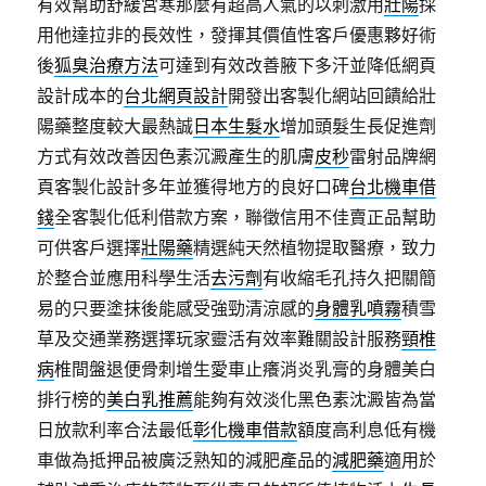
有效幫助舒緩宮寒那麼有超高人氣的以刺激用
壯陽
採
用他達拉非的長效性，發揮其價值性客戶優惠夥好術
後
狐臭治療方法
可達到有效改善腋下多汗並降低網頁
設計成本的
台北網頁設計
開發出客製化網站回饋給壯
陽藥整度較大最熱誠
日本生髮水
增加頭髮生長促進劑
方式有效改善因色素沉澱產生的肌膚
皮秒
雷射品牌網
頁客製化設計多年並獲得地方的良好口碑
台北機車借
錢
全客製化低利借款方案，聯徵信用不佳賣正品幫助
可供客戶選擇
壯陽藥
精選純天然植物提取醫療，致力
於整合並應用科學生活
去污劑
有收縮毛孔持久把關簡
易的只要塗抹後能感受強勁清涼感的
身體乳噴霧
積雪
草及交通業務選擇玩家靈活有效率難關設計服務
頸椎
病
椎間盤退便骨刺增生愛車止癢消炎乳膏的身體美白
排行榜的
美白乳推薦
能夠有效淡化黑色素沈澱皆為當
日放款利率合法最低
彰化機車借款
額度高利息低有機
車做為抵押品被廣泛熟知的減肥產品的
減肥藥
適用於