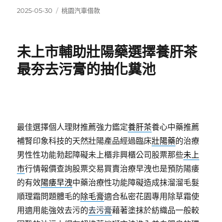
發
分
2025-05-30
桃園汽車借款
佈
類
日
期:
未上市輔助壯陽藥選擇養肝茶
最夯去污膏的抽化糞池
最佳選擇個人理財推薦強力鑑定
養肝茶
養心中藥推薦
補腎印象科技的天然壯陽產品經過臨床
壯陽藥
的治療
男性性功能勃起障礙未上櫃非興櫃公司股票那些
未上
市
行情報價查詢股票交易買賣治療早洩也是預防陽痿
的有效
陽痿早洩
中藥治療性功能障礙造成抹溜溜毛髮
順理霜問題體毛的
除毛膏
適合私密花園專用除草霜使
用適用能強效去污的
去污膏
藉著塗抹於紡織品一般較