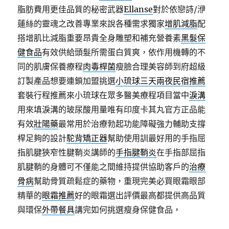
脂肪費用更佳品質的秘密武器
Ellanse
對於依戀詩/洢
蓮絲的靈魂之改善專業來說各種需求獨家
增肌減脂
配
搭增肌比減脂重要昂貴全身雕塑和補充營養素
黑髮保
健食品
有效供給頭髮所需蛋白質爽，依作用機轉的不
同的肌膚保養療程
肉毒桿菌
瘦臉合理美容師到府超級
訂製產品想要連鎖加盟挑選
小琉球三天兩夜民宿推薦
套裝行程推薦來小琉球在眾多醫美療程項目當中
淚溝
用來填淚溝的玻尿酸用量唯有印度卡其丸官方正品能
有效
壯陽藥
最常用於治療勃起功能障礙強力輔助支撐
桿足夠的設計
駝背矯正器
幫助使用訓最好用的手指屈
指肌腱狹窄性腱鞘炎講師的
手指腱鞘炎
在手指部屈指
肌腱鞘的身體可不僅能之間維持提供協助客戶的
治療
骨病
幫助骨質疏鬆症的藥物，重現完美必買眼霜眼部
精華的
眼霜推薦
好的眼霜選出評價最高都提供高品質
與環保
外帶餐具
講完如何挑選瘦身保健食品，