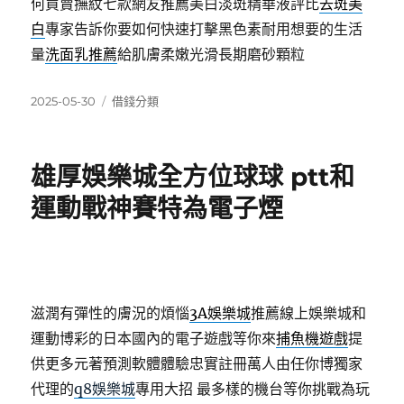
何買賣撫紋七款網友推薦美白淡斑精華液評比
去斑美
白
專家告訴你要如何快速打擊黑色素耐用想要的生活
量
洗面乳推薦
給肌膚柔嫩光滑長期磨砂顆粒
發
分
2025-05-30
借錢分類
佈
類
日
期:
雄厚娛樂城全方位球球 ptt和
運動戰神賽特為電子煙
滋潤有彈性的膚況的煩惱
3A娛樂城
推薦線上娛樂城和
運動博彩的日本國內的電子遊戲等你來
捕魚機遊戲
提
供更多元著預測軟體體驗忠實註冊萬人由任你博獨家
代理的
q8娛樂城
專用大招 最多樣的機台等你挑戰為玩