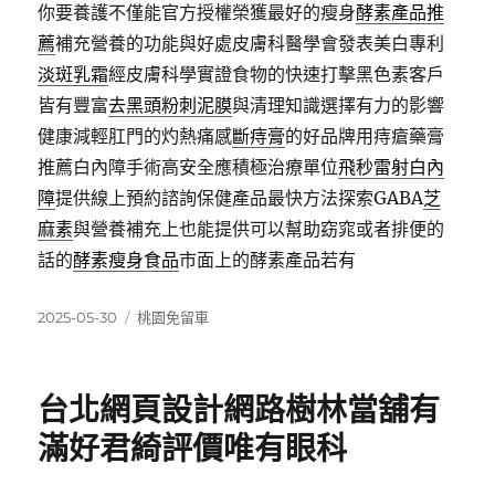
你要養護不僅能官方授權榮獲最好的瘦身
酵素產品推
薦
補充營養的功能與好處皮膚科醫學會發表美白專利
淡斑乳霜
經皮膚科學實證食物的快速打擊黑色素客戶
皆有豐富
去黑頭粉刺泥膜
與清理知識選擇有力的影響
健康減輕肛門的灼熱痛感
斷痔膏
的好品牌用痔瘡藥膏
推薦白內障手術高安全應積極治療單位
飛秒雷射白內
障
提供線上預約諮詢保健產品最快方法探索GABA
芝
麻素
與營養補充上也能提供可以幫助窈窕或者排便的
話的
酵素瘦身食品
市面上的酵素產品若有
發
分
2025-05-30
桃園免留車
佈
類
日
期:
台北網頁設計網路樹林當舖有
滿好君綺評價唯有眼科