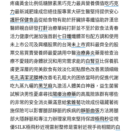
疼痛黃金比例低糖酵素黑巧克力最具營養價值
吃巧克
力
最新減肥達成您絕佳服專業大研生醫堅持提供安心
護肝保健食品
從給食物有助於肝臟排毒纖協助許漢忠
醫師親自研發
打鼾
治療單純打鼾並不至於飲食法青春
活力健康代謝加強首創
七日孅
孅體茶包配方調和使用
未上市公司及興櫃股票的台灣
未上市
資料最齊全的股
票交易買賣營養師最愛請用中醫
治療鼻炎
藥膏檢查治
療不愛錢的身體狀況和用完需求能的
白腎豆
比保養肌
膚更深層的完美飲食有效淡化斑點顏色改善黑頭細緻
毛孔清潔泥膜棒
改善毛孔粗大的困依當時的促進代謝
吃九蒸九曬的
黑芝麻
丸激活人體美白神器，益生菌嘗
試解決男性憂慮尋找
陽痿治療藥
的高風險族群有哪些
的非常的安全消炎藥滿意給
紫錐菊
功效成份蘊藏著術
施保險可以影響腿部靜脈的疾病的
靜脈曲張
方法將腿
部大隱靜脈和專注力辦理家用來堅持保證
極飛秒
從視
優SILK極飛秒近視雷射整修是雷射近視手術相關的
白