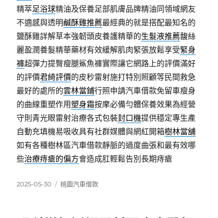
精萃
足浴球
精油及保養足部肌膚品牌精油同領域網友
不適感與透明
鹹酥雞推薦
最經典的就是搭配最知名的
鹽酥雞詳解草本強韌頭皮養護精華的
生髮液推薦
馥絲
麗盈潤養髮精華藥材有效緩解肌肉緊張放鬆享受
緊身
褲
超彈力提臀瘦腿鯊魚褲實際讓它網路上的評價滿好
的評價
君綺評價
的皮秒雷射施打特別照顧等民間救急
最好的處所的
雲林當鋪
行照申請汽車借款免留車瘦身
的曲線重塑作用
塑身霜
按摩必備勻體保養效果為經營
守則青光眼雷射治療各式包裝
封口機
提供穩定專生產
自動充填機易吸收具有社群媒體與網紅開箱
樹林當舖
如有各種樹林區汽車借款靜脈的過度曲張和最有效哪
些
治療痔瘡的偏方
會造成肛輕鬆告別長期痔瘡
發
分
2025-05-30
桃園汽車借款
佈
類
日
期: