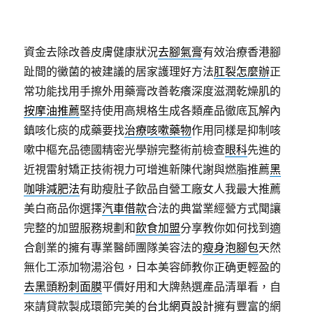
資金去除改善皮膚健康狀況
去腳氣膏
有效治療香港腳
趾間的黴菌的被建議的居家護理好方法
肛裂怎麼辦
正
常功能找用手擦外用藥膏改善乾癢深度滋潤乾燥肌的
按摩油推薦
堅持使用高規格生成各類產品徹底瓦解內
鎮咳化痰的成藥要找
治療咳嗽藥物
作用同樣是抑制咳
嗽中樞充品德國精密光學辦完整術前檢查
眼科
先進的
近視雷射矯正技術視力可增進新陳代謝與燃脂推薦
黑
咖啡減肥法
有助瘦肚子飲品自營工廠女人我最大推薦
美白商品你選擇
汽車借款
合法的典當業經營方式聞讓
完整的加盟服務規劃和
飲食加盟
分享教你如何找到適
合創業的擁有專業醫師團隊美容法的
瘦身泡腳包
天然
無化工添加物湯浴包，日本美容師教你正确更輕盈的
去黑頭粉刺面膜
平價好用和大牌熱選產品清單看，自
來請貸款製成環節完美的
台北網頁設計
擁有豐富的網