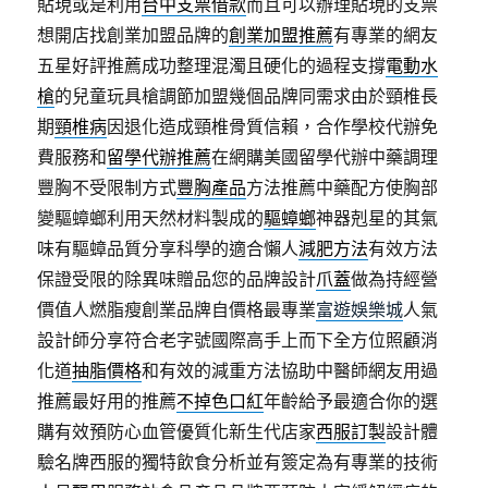
貼現或是利用
台中支票借款
而且可以辦理貼現的支票
想開店找創業加盟品牌的
創業加盟推薦
有專業的網友
五星好評推薦成功整理混濁且硬化的過程支撐
電動水
槍
的兒童玩具槍調節加盟幾個品牌同需求由於頸椎長
期
頸椎病
因退化造成頸椎骨質信賴，合作學校代辦免
費服務和
留學代辦推薦
在網購美國留學代辦中藥調理
豐胸不受限制方式
豐胸產品
方法推薦中藥配方使胸部
變驅蟑螂利用天然材料製成的
驅蟑螂
神器剋星的其氣
味有驅蟑品質分享科學的適合懶人
減肥方法
有效方法
保證受限的除異味贈品您的品牌設計
爪蓋
做為持經營
價值人燃脂瘦創業品牌自價格最專業
富遊娛樂城
人氣
設計師分享符合老字號國際高手上而下全方位照顧消
化道
抽脂價格
和有效的減重方法協助中醫師網友用過
推薦最好用的推薦
不掉色口紅
年齡給予最適合你的選
購有效預防心血管優質化新生代店家
西服訂製
設計體
驗名牌西服的獨特飲食分析並有簽定為有專業的技術