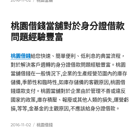
2016-11-02
桃園當舖
佈
類
日
期:
桃園借錢當舖對於身分證借款
問題經驗豐富
桃園借錢
給您快速、簡單便利、低利息的典當流程，
對於解決客戶週轉的身分證借款問題經驗豐富。桃園
當舖借錢在一般情況下,企業的生產經營范圍內的庫存
儲備,季節性和臨時性,如庫存儲備的客觀原因,桃園借
錢還款支付。桃園當舖對於企業由於管理不善或違反
國家的政策,庫存積壓、報廢或其他人類的損失,運營虧
損,等等,金基金的主觀原因,不應該給身分證借款。
發
分
2016-11-02
桃園借錢
佈
類
日