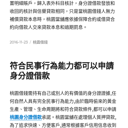
置明細賬戶，歸入表外科目核計，身分證借款發放和
收回的核計與信譽貸款相同，只是當桃園借錢人無力
補償貸款本息時，桃園當舖應依據保障合約或借貸合
約向借款人交來貸款本息和過期罰息。
發
分
2016-11-23
桃園借錢
佈
類
日
期:
符合民事行為能力都可以申請
身分證借款
桃園借錢需持有自己或別人的有價值的身分證證據,任
何自然人具有完全民事行為能力,由於臨時偷來的黃金
生產、管理、生命周期將和符合貸款條件,都可以申請
桃園身分證借款
承諾。桃園當舖在處理個人質押貸款,
為了追求快速、方便客戶,通常根據客戶信用信息收到