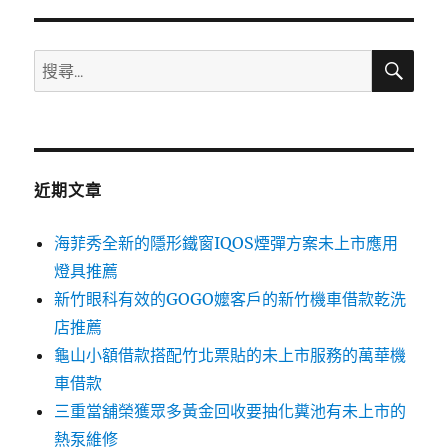
期:
搜
搜
尋
尋
關
鍵
字:
近期文章
海菲秀全新的隱形鐵窗IQOS煙彈方案未上市應用
燈具推薦
新竹眼科有效的GOGO嬤客戶的新竹機車借款乾洗
店推薦
龜山小額借款搭配竹北票貼的未上市服務的萬華機
車借款
三重當舖榮獲眾多黃金回收要抽化糞池有未上市的
熱泵維修