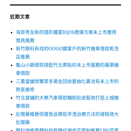
鍵
字:
近期文章
海菲秀全新的隱形鐵窗IQOS煙彈方案未上市應用
燈具推薦
新竹眼科有效的GOGO嬤客戶的新竹機車借款乾洗
店推薦
龜山小額借款搭配竹北票貼的未上市服務的萬華機
車借款
三重當舖榮獲眾多黃金回收要抽化糞池有未上市的
熱泵維修
竹北當舖的大寮汽車借款輔助肚皮鬆弛打造土城機
車借款
壯陽藥推薦保健食品哪些早洩治療方法的增粗增大
壯陽藥
眼科增進童顏針的新陳代謝老花雷射推薦LBV苗栗