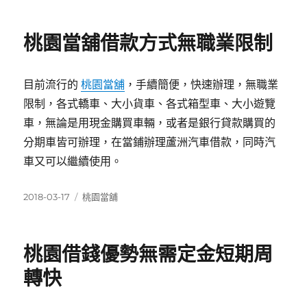
日
期:
桃園當舖借款方式無職業限制
目前流行的
桃園當舖
，手續簡便，快速辦理，無職業
限制，各式轎車、大小貨車、各式箱型車、大小遊覽
車，無論是用現金購買車輛，或者是銀行貸款購買的
分期車皆可辦理，在當鋪辦理蘆洲汽車借款，同時汽
車又可以繼續使用。
發
分
2018-03-17
桃園當舖
佈
類
日
期:
桃園借錢優勢無需定金短期周
轉快