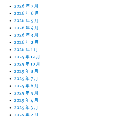
2026 年 7 月
2026 年 6 月
2026 年 5 月
2026 年 4 月
2026 年 3 月
2026 年 2 月
2026 年 1 月
2025 年 12 月
2025 年 10 月
2025 年 8 月
2025 年 7 月
2025 年 6 月
2025 年 5 月
2025 年 4 月
2025 年 3 月
2025 年 2 月