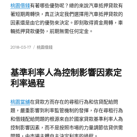
桃園借錢
有著哪些優勢呢？總的來說汽車抵押貸款有
著短期周轉快，真正決定我們選擇用汽車抵押貸款的
因素還是由它的優勢來決定。即刻取得資金周轉，車
輛抵押貸款優勢，前期無需任何定金。
發
分
2018-03-17
桃園借錢
佈
類
日
期:
基準利率人為控制影響因素定
利率過程
桃園當舖
在貸款方而存在的尋租行為和信貸配給問
題，嚴重影響到利率監管機制的發揮，存在尋租行為
和借錢配給問題的根源來自於國家貸款基準利率人為
控制影響因素，而不是按照市場的力量調節信貸供需
問題，由市場主體自主決定利率的過程。