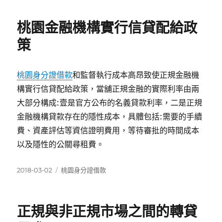
日
期:
桃園金融機構實行信貸配給政
策
桃園身分證借款
和監督執行成本高昂致使正規金融機
構實行信貸配給政策，當舖正規金融的實際利率由兩
大部分構成:壹是官方公布的名義貸款利率，二是正規
金融機構貸款存在的隱性成本，具體包括:需要的手續
費、資產評估等資信證明費用，等待審批的時間成本
以及隱性的公關尋租費。
發
分
2018-03-02
桃園身分證借款
佈
類
日
期:
正規與非正規市場之間的轉貸