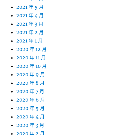
2021 年 5 月
2021 年 4 月
2021 年 3 月
2021 年 2 月
2021 年 1 月
2020 年 12 月
2020 年 11 月
2020 年 10 月
2020 年 9 月
2020 年 8 月
2020 年 7 月
2020 年 6 月
2020 年 5 月
2020 年 4 月
2020 年 3 月
2020 年 2 月