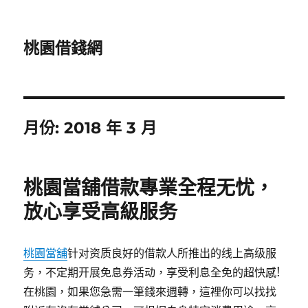
桃園借錢網
月份:
2018 年 3 月
桃園當舖借款專業全程无忧，
放心享受高級服务
桃園當舖
针对资质良好的借款人所推出的线上高级服
务，不定期开展免息券活动，享受利息全免的超快感!
在桃園，如果您急需一筆錢來週轉，這裡你可以找找