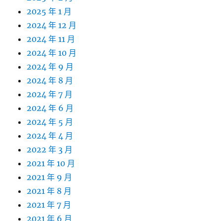
2025 年 1 月
2024 年 12 月
2024 年 11 月
2024 年 10 月
2024 年 9 月
2024 年 8 月
2024 年 7 月
2024 年 6 月
2024 年 5 月
2024 年 4 月
2022 年 3 月
2021 年 10 月
2021 年 9 月
2021 年 8 月
2021 年 7 月
2021 年 6 月