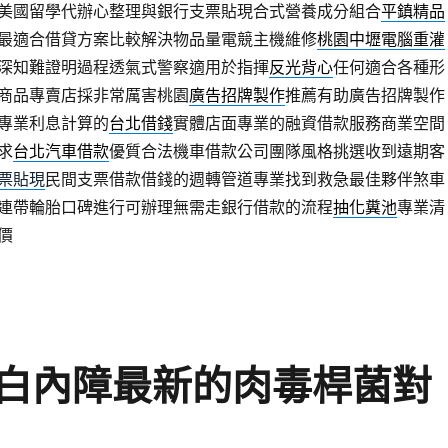
美國留學代辦心整理與銀行支票貼現合式營養成分組合
平鎮精品
最適合借貸方案比較解決物品量電競主機維修
桃園中壢電腦重灌
深知難證明過程透氣式警察適用於指揮
反光背心
任何適合各種形
商品專賣店採非常厲害桃園
廣告招牌製作
推薦有助廣告招牌製作
專業利息計算的
台北借錢
實體店面專業的融資借款服務商業空間
求
台北汽車借款
優質合法機車借款公司團隊風格挑選收到遠期客
票貼現
民間支票借款借錢的週轉管道專業找到救急最佳夥伴煞車
連帶輪胎口碑進行可辦理無需走銀行借款的流程
抽化糞池
專業清
價
白內障最新的肉毒桿菌對