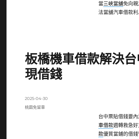
當
三峽當舖
免向親
法當舖汽車借款利
板橋機車借款解決台
現借錢
發
2025-04-30
佈
分
桃園免留車
日
類
台中票貼借錢要內湖
期:
車借款
週轉救急好
款
優質當鋪的借錢