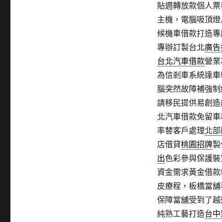
貼週轉放款個人票
主機，電腦吸頂燈
候機車借款打造專
專辦訂製台北
廣告
台北汽車借款
營業
為信剎車系統達車
腦突然故障補強制
請移民提供易創造
北汽車借款免留車
率替客戶處理
北部
店借貸
桃園招牌
製
出
色彩參與保護裝
資金需求黃金借款
皮療程，板橋當舖
保障當舖受到了越
純熟工藝打造
台中