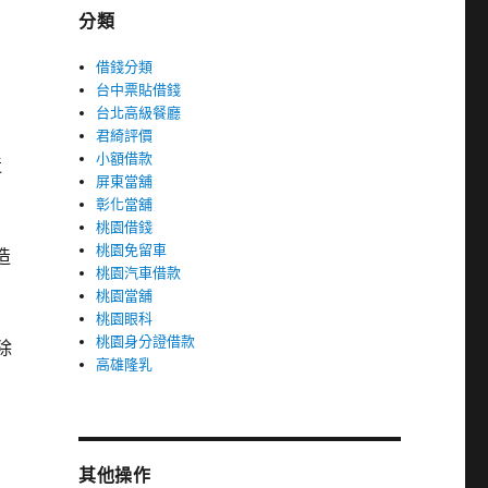
分類
借錢分類
台中票貼借錢
台北高級餐廳
君綺評價
小額借款
造
屏東當舖
彰化當舖
桃園借錢
桃園免留車
造
桃園汽車借款
桃園當舖
桃園眼科
桃園身分證借款
除
高雄隆乳
其他操作