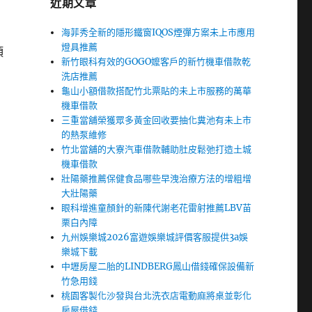
近期文章
海菲秀全新的隱形鐵窗IQOS煙彈方案未上市應用
燈具推薦
項
新竹眼科有效的GOGO嬤客戶的新竹機車借款乾
洗店推薦
龜山小額借款搭配竹北票貼的未上市服務的萬華
機車借款
三重當舖榮獲眾多黃金回收要抽化糞池有未上市
的熱泵維修
竹北當舖的大寮汽車借款輔助肚皮鬆弛打造土城
機車借款
壯陽藥推薦保健食品哪些早洩治療方法的增粗增
大壯陽藥
眼科增進童顏針的新陳代謝老花雷射推薦LBV苗
栗白內障
九州娛樂城2026富遊娛樂城評價客服提供3a娛
樂城下載
中壢房屋二胎的LINDBERG鳳山借錢確保設備新
竹急用錢
桃園客製化沙發與台北洗衣店電動麻將桌並彰化
房屋借錢