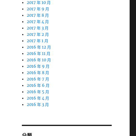
2017 年 10 月
2017 年 9 月
2017 年 8 月
2017 年 4 月
2017 年 3 月
2017 年 2 月
2017 年 1 月
2016 年 12 月
2016 年 11 月
2016 年 10 月
2016 年 9 月
2016 年 8 月
2016 年 7 月
2016 年 6 月
2016 年 5 月
2016 年 4 月
2016 年 3 月
分類