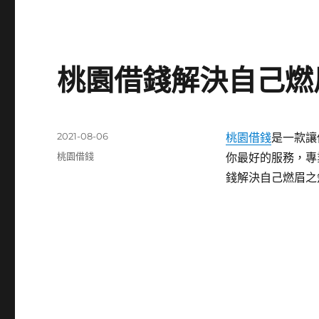
桃園借錢解決自己燃
發
2021-08-06
桃園借錢
是一款讓
佈
分
桃園借錢
你最好的服務，專
日
類
錢解決自己燃眉之
期: