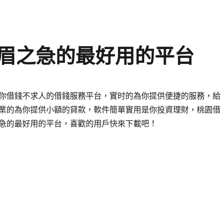
眉之急的最好用的平台
你借錢不求人的借錢服務平台，實时的為你提供便捷的服務，給
業的為你提供小額的貸款，軟件簡單實用是你投資理財，桃園借
急的最好用的平台，喜歡的用戶快來下載吧！