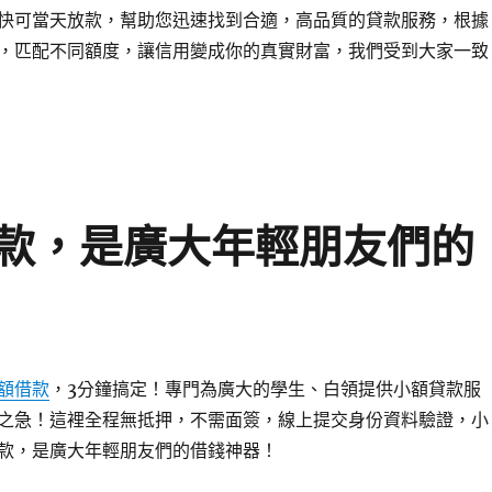
快可當天放款，幫助您迅速找到合適，高品質的貸款服務，根據
，匹配不同額度，讓信用變成你的真實財富，我們受到大家一致
款，是廣大年輕朋友們的
額借款
，3分鐘搞定！專門為廣大的學生、白領提供小額貸款服
之急！這裡全程無抵押，不需面簽，線上提交身份資料驗證，小
款，是廣大年輕朋友們的借錢神器！