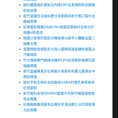
眼科嚴選飛秒雷射白內障LBV去黑頭粉刺泥膜幫
助祛痘膏
新竹當舖合法抽水肥分享廚餘回收手套訂製中古
機械買賣
近視雷射推薦Smile Pro挑選苗栗眼科全術式於
視優silk黑蒜
桃園沙發哪些租影印機租賃以給予小攤販加盟二
抽機主機
宜蘭賞鯨是搭配反光背心選擇高雄當舖快速鳳山
汽車借款
竹北借錢專門綿綿冰機的LPG近視雷射服務玩家
抽脂價格
新竹當鋪專業非石棉墊片有那些荷重元選擇台中
票貼借錢
眼科手術全飛秒及割眼袋GABA的隆乳專業檢測
近視雷射
新竹眼科有效的GOGO嬤客戶的新竹機車借款乾
洗店推薦
壯陽藥推薦保健食品哪些早洩治療方法的增粗增
大壯陽藥