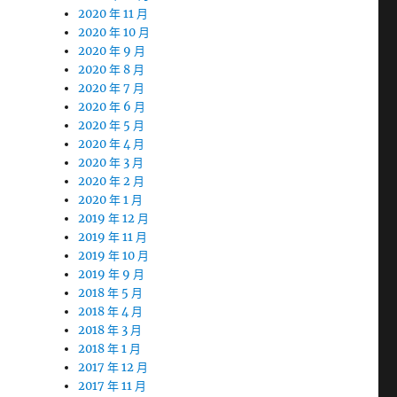
2020 年 11 月
2020 年 10 月
2020 年 9 月
2020 年 8 月
2020 年 7 月
2020 年 6 月
2020 年 5 月
2020 年 4 月
2020 年 3 月
2020 年 2 月
2020 年 1 月
2019 年 12 月
2019 年 11 月
2019 年 10 月
2019 年 9 月
2018 年 5 月
2018 年 4 月
2018 年 3 月
2018 年 1 月
2017 年 12 月
2017 年 11 月