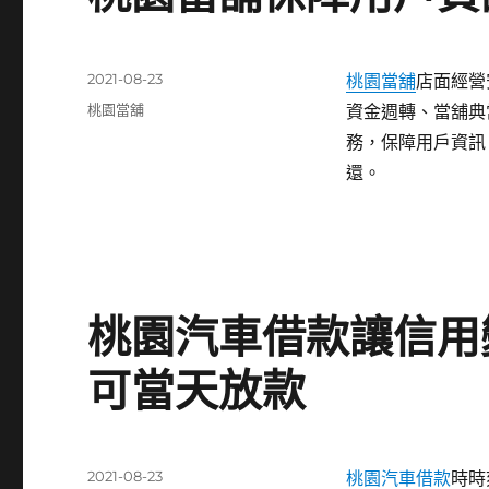
發
2021-08-23
桃園當舖
店面經營
佈
分
桃園當舖
資金週轉、當舖典
日
類
務，保障用戶資訊
期:
還。
桃園汽車借款讓信用
可當天放款
發
2021-08-23
桃園汽車借款
時時