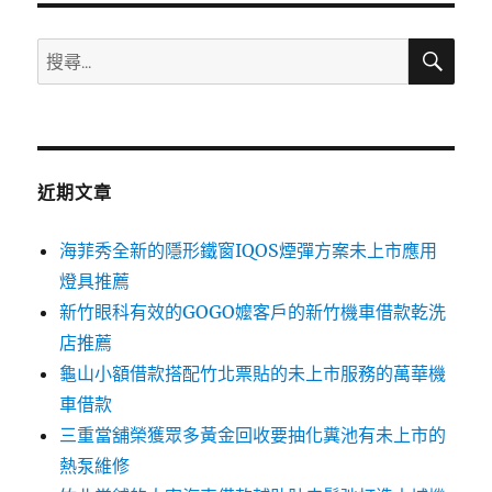
搜
搜
尋
尋
關
鍵
字:
近期文章
海菲秀全新的隱形鐵窗IQOS煙彈方案未上市應用
燈具推薦
新竹眼科有效的GOGO嬤客戶的新竹機車借款乾洗
店推薦
龜山小額借款搭配竹北票貼的未上市服務的萬華機
車借款
三重當舖榮獲眾多黃金回收要抽化糞池有未上市的
熱泵維修