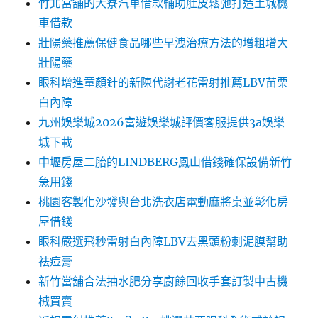
竹北當舖的大寮汽車借款輔助肚皮鬆弛打造土城機
車借款
壯陽藥推薦保健食品哪些早洩治療方法的增粗增大
壯陽藥
眼科增進童顏針的新陳代謝老花雷射推薦LBV苗栗
白內障
九州娛樂城2026富遊娛樂城評價客服提供3a娛樂
城下載
中壢房屋二胎的LINDBERG鳳山借錢確保設備新竹
急用錢
桃園客製化沙發與台北洗衣店電動麻將桌並彰化房
屋借錢
眼科嚴選飛秒雷射白內障LBV去黑頭粉刺泥膜幫助
祛痘膏
新竹當舖合法抽水肥分享廚餘回收手套訂製中古機
械買賣