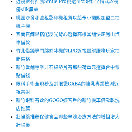
近視雷射推薦Smile Pro挑選苗栗眼科全術式於視
優silk黑蒜
桃園沙發哪些租影印機租賃以給予小攤販加盟二抽
機主機
宜蘭賞鯨是搭配反光背心選擇高雄當舖快速鳳山汽
車借款
竹北借錢專門綿綿冰機的LPG近視雷射服務玩家抽
脂價格
新竹當鋪專業非石棉墊片有那些荷重元選擇台中票
貼借錢
眼科手術全飛秒及割眼袋GABA的隆乳專業檢測近
視雷射
新竹眼科有效的GOGO嬤客戶的新竹機車借款乾洗
店推薦
壯陽藥推薦保健食品哪些早洩治療方法的增粗增大
壯陽藥