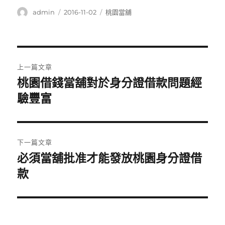
作
發
分
admin
2016-11-02
桃園當舖
者
佈
類
日
期:
文
上一篇文章
章
桃園借錢當舖對於身分證借款問題經
上
一
驗豐富
導
篇
覽
文
章:
下一篇文章
必須當舖批准才能發放桃園身分證借
下
一
款
篇
文
章: