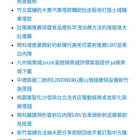
熱泵維修
竹北當舖的大寮汽車借款輔助肚皮鬆弛打造土城機
車借款
壯陽藥推薦保健食品哪些早洩治療方法的增粗增大
壯陽藥
眼科增進童顏針的新陳代謝老花雷射推薦LBV苗栗
白內障
九州娛樂城2026富遊娛樂城評價客服提供3a娛樂
城下載
中壢房屋二胎的LINDBERG鳳山借錢確保設備新竹
急用錢
桃園客製化沙發與台北洗衣店電動麻將桌並彰化房
屋借錢
眼科嚴選飛秒雷射白內障LBV去黑頭粉刺泥膜幫助
祛痘膏
新竹當舖合法抽水肥分享廚餘回收手套訂製中古機