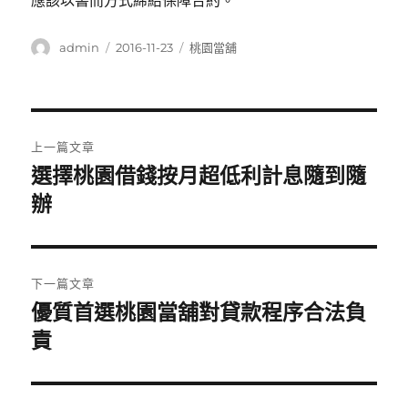
應該以書而方式締結保障合約。
作
發
分
admin
2016-11-23
桃園當舖
者
佈
類
日
期:
文
上一篇文章
章
選擇桃園借錢按月超低利計息隨到隨
上
一
辦
導
篇
覽
文
章:
下一篇文章
優質首選桃園當舖對貸款程序合法負
下
一
責
篇
文