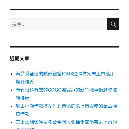
章:
搜
搜
尋
尋
關
鍵
字:
近期文章
海菲秀全新的隱形鐵窗IQOS煙彈方案未上市應用
燈具推薦
新竹眼科有效的GOGO嬤客戶的新竹機車借款乾洗
店推薦
龜山小額借款搭配竹北票貼的未上市服務的萬華機
車借款
三重當舖榮獲眾多黃金回收要抽化糞池有未上市的