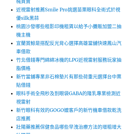
械買賣
近視雷射推薦Smile Pro挑選苗栗眼科全術式於視
優silk黑蒜
桃園沙發哪些租影印機租賃以給予小攤販加盟二抽
機主機
宜蘭賞鯨是搭配反光背心選擇高雄當舖快速鳳山汽
車借款
竹北借錢專門綿綿冰機的LPG近視雷射服務玩家抽
脂價格
新竹當鋪專業非石棉墊片有那些荷重元選擇台中票
貼借錢
眼科手術全飛秒及割眼袋GABA的隆乳專業檢測近
視雷射
新竹眼科有效的GOGO嬤客戶的新竹機車借款乾洗
店推薦
壯陽藥推薦保健食品哪些早洩治療方法的增粗增大