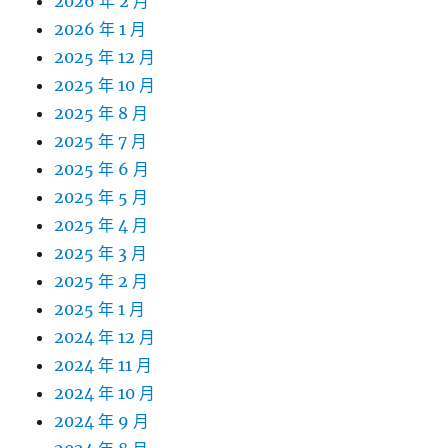
2026 年 2 月
2026 年 1 月
2025 年 12 月
2025 年 10 月
2025 年 8 月
2025 年 7 月
2025 年 6 月
2025 年 5 月
2025 年 4 月
2025 年 3 月
2025 年 2 月
2025 年 1 月
2024 年 12 月
2024 年 11 月
2024 年 10 月
2024 年 9 月