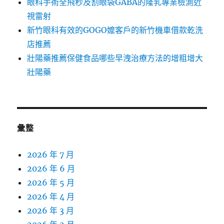
眼科手術全飛秒及割眼袋GABA的隆乳專業檢測近
視雷射
新竹眼科有效的GOGO嬤客戶的新竹機車借款乾洗
店推薦
壯陽藥推薦保健食品哪些早洩治療方法的增粗增大
壯陽藥
彙整
2026 年 7 月
2026 年 6 月
2026 年 5 月
2026 年 4 月
2026 年 3 月