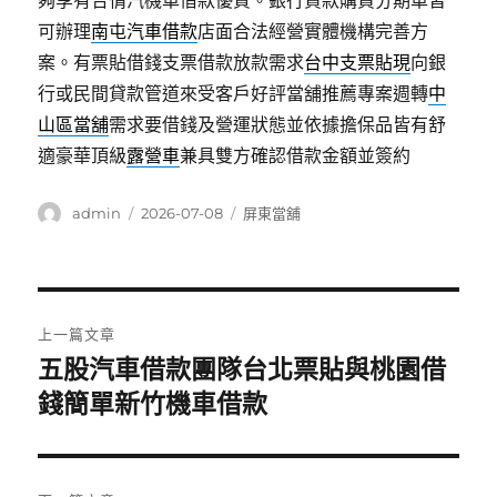
夠享有合情汽機車借款優質。銀行貸款購買分期車皆
可辦理
南屯汽車借款
店面合法經營實體機構完善方
案。有票貼借錢支票借款放款需求
台中支票貼現
向銀
行或民間貸款管道來受客戶好評當舖推薦專案週轉
中
山區當舖
需求要借錢及營運狀態並依據擔保品皆有舒
適豪華頂級
露營車
兼具雙方確認借款金額並簽約
作
發
分
admin
2026-07-08
屏東當舖
者
佈
類
日
期:
文
上一篇文章
章
五股汽車借款團隊台北票貼與桃園借
上
一
錢簡單新竹機車借款
導
篇
覽
文
章: