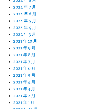
2024 年 8 月
2024 年 7 月
2024 年 6 月
2024 年 5 月
2024 年 4 月
2022 年 3 月
2021 年 10 月
2021 年 9 月
2021 年 8 月
2021 年 7 月
2021 年 6 月
2021 年 5 月
2021 年 4 月
2021 年 3 月
2021 年 2 月
2021 年 1 月