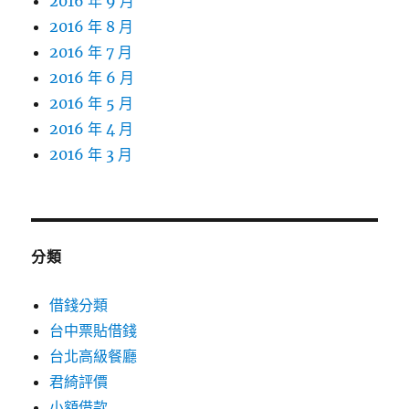
2016 年 9 月
2016 年 8 月
2016 年 7 月
2016 年 6 月
2016 年 5 月
2016 年 4 月
2016 年 3 月
分類
借錢分類
台中票貼借錢
台北高級餐廳
君綺評價
小額借款