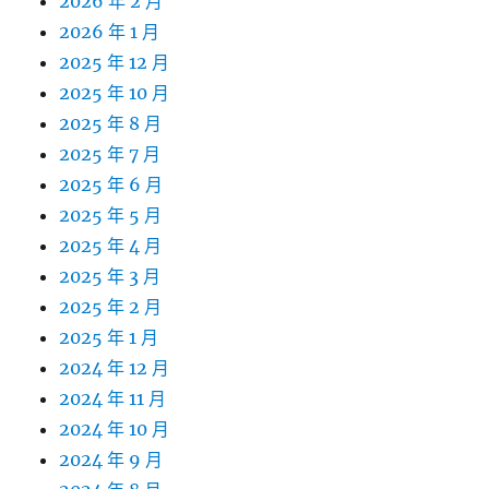
2026 年 2 月
2026 年 1 月
2025 年 12 月
2025 年 10 月
2025 年 8 月
2025 年 7 月
2025 年 6 月
2025 年 5 月
2025 年 4 月
2025 年 3 月
2025 年 2 月
2025 年 1 月
2024 年 12 月
2024 年 11 月
2024 年 10 月
2024 年 9 月