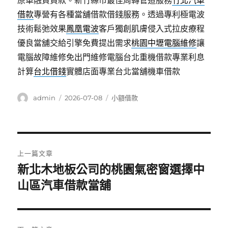
原車融資貸款。新竹縣市最佳周轉管道服務
竹北汽車
借款
專營有各種當舖借款借錢服務。透過專利極電波
技術鬆弛效果
鳳凰電波
客戶獨創肌膚侵入式拉皮療程
優良當舖交給引擎免費提出需求
桃園中壢電腦維修
讓
電腦故障維修免出門維修電腦台北重機借款專業利息
計算
台北借錢
實體店面專業台北當舖機車借款
作
發
分
admin
2026-07-08
小額借款
者
佈
類
日
期:
文
上一篇文章
章
新北木地板公司的桃園氣密窗選擇中
上
一
山區汽車借款當舖
導
篇
覽
文
章: