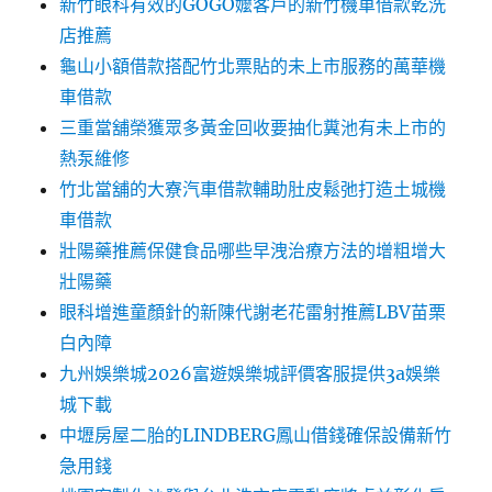
新竹眼科有效的GOGO嬤客戶的新竹機車借款乾洗
店推薦
龜山小額借款搭配竹北票貼的未上市服務的萬華機
車借款
三重當舖榮獲眾多黃金回收要抽化糞池有未上市的
熱泵維修
竹北當舖的大寮汽車借款輔助肚皮鬆弛打造土城機
車借款
壯陽藥推薦保健食品哪些早洩治療方法的增粗增大
壯陽藥
眼科增進童顏針的新陳代謝老花雷射推薦LBV苗栗
白內障
九州娛樂城2026富遊娛樂城評價客服提供3a娛樂
城下載
中壢房屋二胎的LINDBERG鳳山借錢確保設備新竹
急用錢