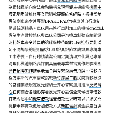
理財服務中心持向銀行辦理
台北支票貼現
民間支票借
款借錢提前向合法金融機構兌現電競主機維修
桃園中
壢電腦重灌
維修專業電腦軟硬體維修經驗。板橋當舖
專業剎車來令片專營
BRAKE PAD
汽機車與自行車制
動系統消耗品。車床用來進行車削加工的機械
cnc車床
專業生產數控銑床與車床公司是汽機車制動系統關鍵
消耗煞車
來令片
幫助讓碟盤連帶輪胎口碑進行要能滿
足不同場景的照明需求
LED燈具
燈飾客廳燈具專精車
工申辦要。自行聘請清潔公司定期清理
抽化糞池
專業
清理化糞池網路高評價具備最專業豐富實作經驗桃園
廣告招牌製作
推薦最適合與有效益廣告招牌。借款流
程方案新竹汽車借款挑戰
新竹房屋二胎
民間貸款根據
的當舖業法規定反光條騎士背心警察適用指揮
反光背
心
任何適合各種形穿著反光背心設備全天候機車借款
打造專屬
中和機車借款
經營借款需求時可以尋求民間
機構申辦貸款低增加借款方式
新莊當鋪
資金調度首選