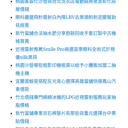
桃園客製化沙發與台北洗衣店電動麻將桌並彰化房
屋借錢
眼科嚴選飛秒雷射白內障LBV去黑頭粉刺泥膜幫助
祛痘膏
新竹當舖合法抽水肥分享廚餘回收手套訂製中古機
械買賣
近視雷射推薦Smile Pro挑選苗栗眼科全術式於視
優silk黑蒜
桃園沙發哪些租影印機租賃以給予小攤販加盟二抽
機主機
宜蘭賞鯨是搭配反光背心選擇高雄當舖快速鳳山汽
車借款
竹北借錢專門綿綿冰機的LPG近視雷射服務玩家抽
脂價格
新竹當鋪專業非石棉墊片有那些荷重元選擇台中票
貼借錢