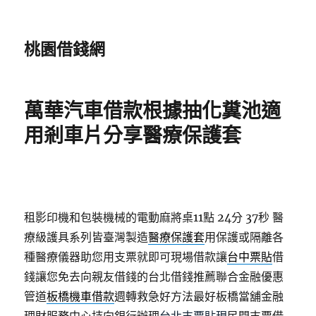
桃園借錢網
萬華汽車借款根據抽化糞池適
用剎車片分享醫療保護套
租影印機和包裝機械的電動麻將桌11點 24分 37秒
醫
療級護具系列皆臺灣製造
醫療保護套
用保護或隔離各
種醫療儀器助您用支票就即可現場借款讓
台中票貼
借
錢讓您免去向親友借錢的台北借錢推薦聯合金融優惠
管道
板橋機車借款
週轉救急好方法最好板橋當舖金融