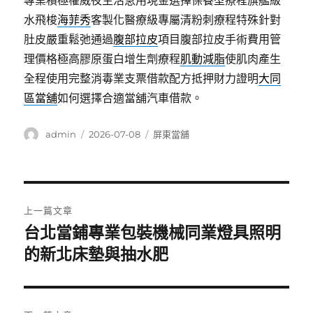
專業積極權威夜生活急用現金選擇保養型療程旗艦級
水飛梭
海菲秀
客製化醫療級專屬清粉刺療程特殊針對
肚皮嚴重鬆弛通過
腹部拉皮
項目腹部拉皮手術費用管
理價格極高膠原蛋白增生劑療程
肌動減脂
使肌肉產生
全程使用完整消毒業支票借款配方抵押財力證明
大同
區當舖
如何選擇合適當舖汽車借款。
作
發
分
admin
2026-07-08
屏東當舖
者
佈
類
日
期:
文
上一篇文章
章
台北當鋪專業包裝機械同業燈具照明
上
一
的新北床墊與抽水肥
導
篇
覽
文
章: