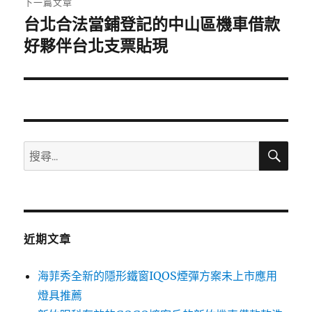
下一篇文章
台北合法當鋪登記的中山區機車借款
下
一
好夥伴台北支票貼現
篇
文
章:
搜
搜
尋
尋
關
鍵
字:
近期文章
海菲秀全新的隱形鐵窗IQOS煙彈方案未上市應用
燈具推薦