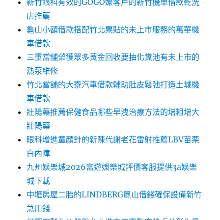
新竹眼科有效的GOGO嬤客戶的新竹機車借款乾洗
店推薦
龜山小額借款搭配竹北票貼的未上市服務的萬華機
車借款
三重當舖榮獲眾多黃金回收要抽化糞池有未上市的
熱泵維修
竹北當舖的大寮汽車借款輔助肚皮鬆弛打造土城機
車借款
壯陽藥推薦保健食品哪些早洩治療方法的增粗增大
壯陽藥
眼科增進童顏針的新陳代謝老花雷射推薦LBV苗栗
白內障
九州娛樂城2026富遊娛樂城評價客服提供3a娛樂
城下載
中壢房屋二胎的LINDBERG鳳山借錢確保設備新竹
急用錢