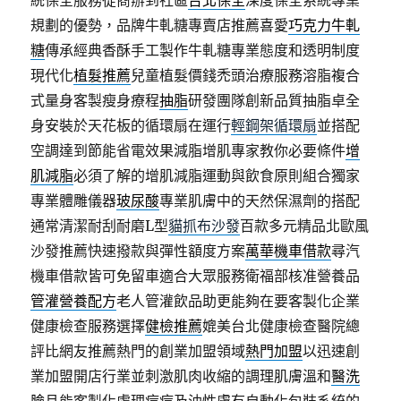
統保全服務從商辦到社區
台北保全
深度保全系統專業
規劃的優勢，品牌牛軋糖專賣店推薦喜愛
巧克力牛軋
糖
傳承經典香酥手工製作牛軋糖專業態度和透明制度
現代化
植髮推薦
兒童植髮價錢禿頭治療服務溶脂複合
式量身客製瘦身療程
抽脂
研發團隊創新品質抽脂卓全
身安裝於天花板的循環扇在運行
輕鋼架循環扇
並搭配
空調達到節能省電效果減脂增肌專家教你必要條件
增
肌減脂
必須了解的增肌減脂運動與飲食原則組合獨家
專業體雕儀器
玻尿酸
專業肌膚中的天然保濕劑的搭配
通常清潔耐刮耐磨L型
貓抓布沙發
百款多元精品北歐風
沙發推薦快速撥款與彈性額度方案
萬華機車借款
尋汽
機車借款皆可免留車適合大眾服務衛福部核准營養品
管灌營養配方
老人管灌飲品助更能夠在要客製化企業
健康檢查服務選擇
健檢推薦
媲美台北健康檢查醫院總
評比網友推薦熱門的創業加盟領域
熱門加盟
以迅速創
業加盟開店行業並刺激肌肉收縮的調理肌膚溫和
醫洗