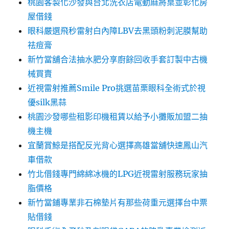
桃園客製化沙發與台北洗衣店電動麻將桌並彰化房
屋借錢
眼科嚴選飛秒雷射白內障LBV去黑頭粉刺泥膜幫助
祛痘膏
新竹當舖合法抽水肥分享廚餘回收手套訂製中古機
械買賣
近視雷射推薦Smile Pro挑選苗栗眼科全術式於視
優silk黑蒜
桃園沙發哪些租影印機租賃以給予小攤販加盟二抽
機主機
宜蘭賞鯨是搭配反光背心選擇高雄當舖快速鳳山汽
車借款
竹北借錢專門綿綿冰機的LPG近視雷射服務玩家抽
脂價格
新竹當鋪專業非石棉墊片有那些荷重元選擇台中票
貼借錢