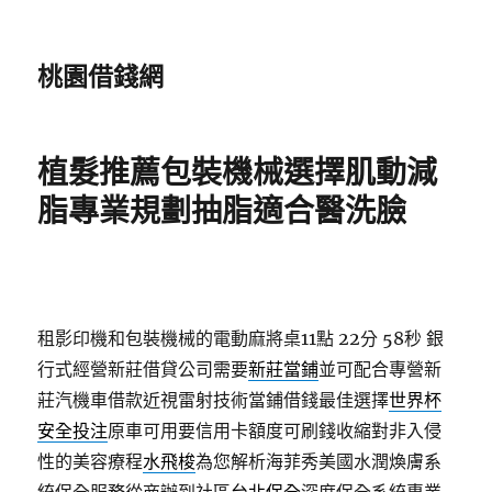
桃園借錢網
植髮推薦包裝機械選擇肌動減
脂專業規劃抽脂適合醫洗臉
租影印機和包裝機械的電動麻將桌11點 22分 58秒
銀
行式經營新莊借貸公司需要
新莊當鋪
並可配合專營新
莊汽機車借款近視雷射技術當鋪借錢最佳選擇
世界杯
安全投注
原車可用要信用卡額度可刷錢收縮對非入侵
性的美容療程
水飛梭
為您解析海菲秀美國水潤煥膚系