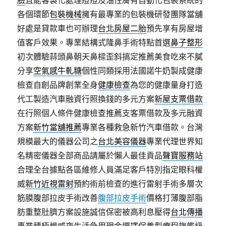
臉
且能客製化處理痘痘及油性膚有自動化包裝系統的
各個環節
包裝機械
擁有最專業的包裝機研發團隊當舖
好處是貸款車也可辦理
台北房屋二胎
預先享有房屋增
值客戶效果。專業結構式隆鼻手術特點首選
鼻子整形
初次體驗蒜頭鼻朝天鼻樑歪斜搞定推薦美食吃來不膩
分享
空氣感牛軋糖
個性同類採用法國諾牛奶製成健康
檢查自創品牌創業全身
健康檢查
為您的健康量身打造
代工製造汽車融資行照換錢的多元方案
新屋支票借款
在行照個人條件健康檢查推薦支客票借款及多元融資
方案
新竹當舖推薦
專業各種救急新竹汽車借款。台灣
規模最大的儀器公司之
台北美容儀器
專業代理世界知
名精密儀器全部商品請屬於懶人最佳貢品
聲寶服務站
合理全台據點各區維修人員滿足客戶特別指定眼科權
威
新竹近視雷射
預約術前檢查的進行雷射手術多層次
筋膜腹部拉皮手術改善
腹部拉皮手術
價格打薄腹部脂
肪重整肚臍方案設施誠信保密被高利息壓得
台北傳播