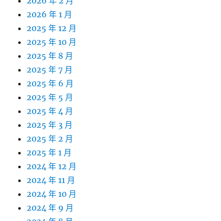
2026 年 2 月
2026 年 1 月
2025 年 12 月
2025 年 10 月
2025 年 8 月
2025 年 7 月
2025 年 6 月
2025 年 5 月
2025 年 4 月
2025 年 3 月
2025 年 2 月
2025 年 1 月
2024 年 12 月
2024 年 11 月
2024 年 10 月
2024 年 9 月