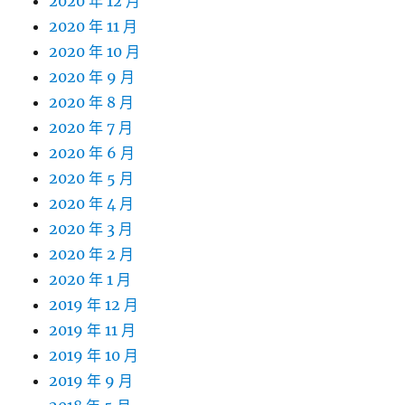
2020 年 12 月
2020 年 11 月
2020 年 10 月
2020 年 9 月
2020 年 8 月
2020 年 7 月
2020 年 6 月
2020 年 5 月
2020 年 4 月
2020 年 3 月
2020 年 2 月
2020 年 1 月
2019 年 12 月
2019 年 11 月
2019 年 10 月
2019 年 9 月