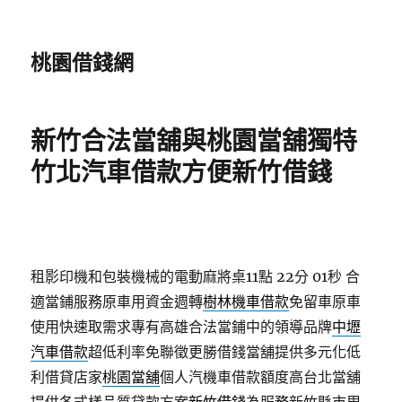
桃園借錢網
新竹合法當舖與桃園當舖獨特
竹北汽車借款方便新竹借錢
租影印機和包裝機械的電動麻將桌11點 22分 01秒
合
適當鋪服務原車用資金週轉
樹林機車借款
免留車原車
使用快速取需求專有高雄合法當鋪中的領導品牌
中壢
汽車借款
超低利率免聯徵更勝借錢當舖提供多元化低
利借貸店家
桃園當舖
個人汽機車借款額度高台北當舖