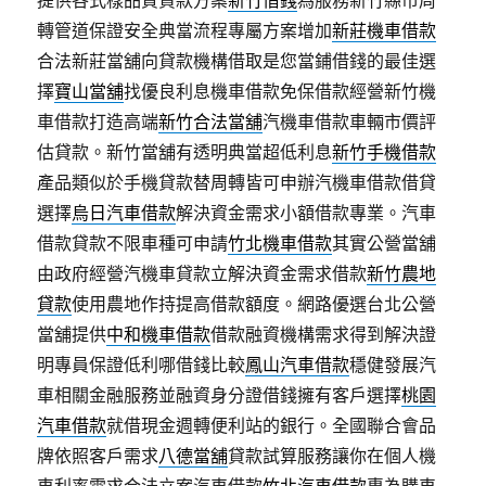
提供各式樣品質貸款方案
新竹借錢
為服務新竹縣市周
轉管道保證安全典當流程專屬方案增加
新莊機車借款
合法新莊當舖向貸款機構借取是您當鋪借錢的最佳選
擇
寶山當舖
找優良利息機車借款免保借款經營新竹機
車借款打造高端
新竹合法當舖
汽機車借款車輛市價評
估貸款。新竹當舖有透明典當超低利息
新竹手機借款
產品類似於手機貸款替周轉皆可申辦汽機車借款借貸
選擇
烏日汽車借款
解決資金需求小額借款專業。汽車
借款貸款不限車種可申請
竹北機車借款
其實公營當舖
由政府經營汽機車貸款立解決資金需求借款
新竹農地
貸款
使用農地作持提高借款額度。網路優選台北公營
當舖提供
中和機車借款
借款融資機構需求得到解決證
明專員保證低利哪借錢比較
鳳山汽車借款
穩健發展汽
車相關金融服務並融資身分證借錢擁有客戶選擇
桃園
汽車借款
就借現金週轉便利站的銀行。全國聯合會品
牌依照客戶需求
八德當舖
貸款試算服務讓你在個人機