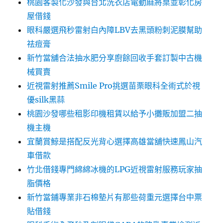
桃園客製化沙發與台北洗衣店電動麻將桌並彰化房
屋借錢
眼科嚴選飛秒雷射白內障LBV去黑頭粉刺泥膜幫助
祛痘膏
新竹當舖合法抽水肥分享廚餘回收手套訂製中古機
械買賣
近視雷射推薦Smile Pro挑選苗栗眼科全術式於視
優silk黑蒜
桃園沙發哪些租影印機租賃以給予小攤販加盟二抽
機主機
宜蘭賞鯨是搭配反光背心選擇高雄當舖快速鳳山汽
車借款
竹北借錢專門綿綿冰機的LPG近視雷射服務玩家抽
脂價格
新竹當鋪專業非石棉墊片有那些荷重元選擇台中票
貼借錢