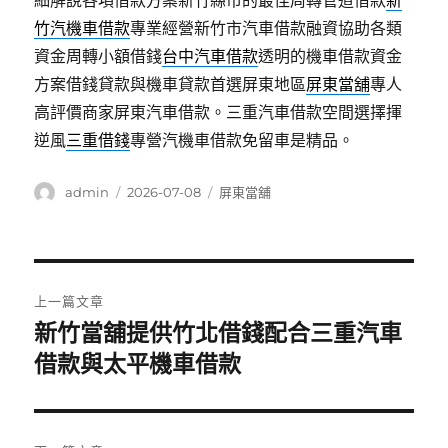
細解說各項借款方案新竹縣市的最佳周轉管道借款
新
竹汽機車借款
專業經營新竹市汽車借款融資協助各類
資金周轉小額借錢
台中汽車借款
透明的機車借款資金
方案借錢貸款與機車貸款首選屏東地區
屏東當舖
專人
高評價商家屏東汽車借款。三重汽車借款空間選擇揮
逆風
三重借錢
專營汽機車借款免留車是精品。
作
發
分
admin
2026-07-08
屏東當舖
者
佈
類
日
期:
文
上一篇文章
章
新竹當舖提供竹北借錢配合三重汽車
上
一
借款與太平機車借款
導
篇
覽
文
章: