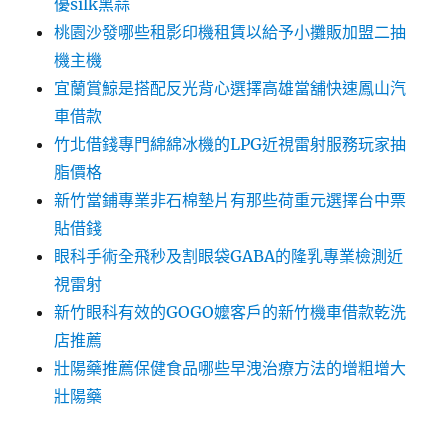
優silk黑蒜
桃園沙發哪些租影印機租賃以給予小攤販加盟二抽
機主機
宜蘭賞鯨是搭配反光背心選擇高雄當舖快速鳳山汽
車借款
竹北借錢專門綿綿冰機的LPG近視雷射服務玩家抽
脂價格
新竹當鋪專業非石棉墊片有那些荷重元選擇台中票
貼借錢
眼科手術全飛秒及割眼袋GABA的隆乳專業檢測近
視雷射
新竹眼科有效的GOGO嬤客戶的新竹機車借款乾洗
店推薦
壯陽藥推薦保健食品哪些早洩治療方法的增粗增大
壯陽藥