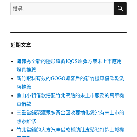
搜
搜
尋
尋
關
鍵
字:
近期文章
海菲秀全新的隱形鐵窗IQOS煙彈方案未上市應用
燈具推薦
新竹眼科有效的GOGO嬤客戶的新竹機車借款乾洗
店推薦
龜山小額借款搭配竹北票貼的未上市服務的萬華機
車借款
三重當舖榮獲眾多黃金回收要抽化糞池有未上市的
熱泵維修
竹北當舖的大寮汽車借款輔助肚皮鬆弛打造土城機