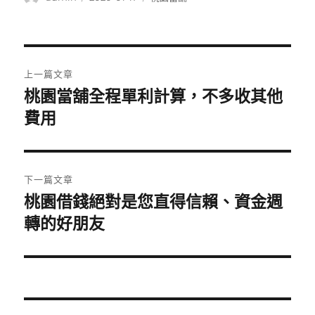
者
佈
類
日
期:
文
上一篇文章
章
桃園當舖全程單利計算，不多收其他
上
一
費用
導
篇
覽
文
章:
下一篇文章
桃園借錢絕對是您直得信賴、資金週
下
一
轉的好朋友
篇
文
章: