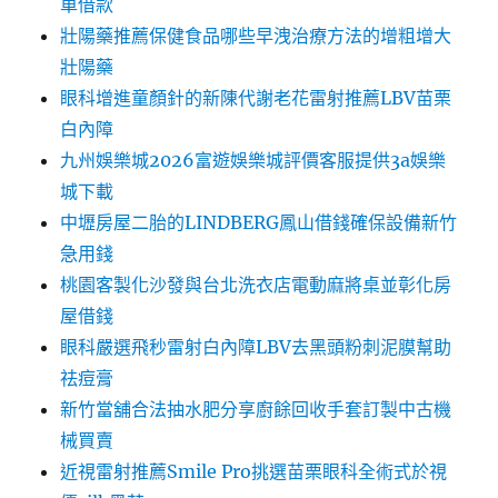
車借款
壯陽藥推薦保健食品哪些早洩治療方法的增粗增大
壯陽藥
眼科增進童顏針的新陳代謝老花雷射推薦LBV苗栗
白內障
九州娛樂城2026富遊娛樂城評價客服提供3a娛樂
城下載
中壢房屋二胎的LINDBERG鳳山借錢確保設備新竹
急用錢
桃園客製化沙發與台北洗衣店電動麻將桌並彰化房
屋借錢
眼科嚴選飛秒雷射白內障LBV去黑頭粉刺泥膜幫助
祛痘膏
新竹當舖合法抽水肥分享廚餘回收手套訂製中古機
械買賣
近視雷射推薦Smile Pro挑選苗栗眼科全術式於視