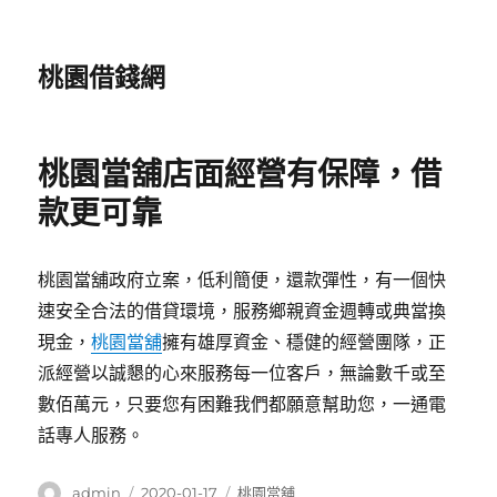
桃園借錢網
桃園當舖店面經營有保障，借
款更可靠
桃園當舖政府立案，低利簡便，還款彈性，有一個快
速安全合法的借貸環境，服務鄉親資金週轉或典當換
現金，
桃園當舖
擁有雄厚資金、穩健的經營團隊，正
派經營以誠懇的心來服務每一位客戶，無論數千或至
數佰萬元，只要您有困難我們都願意幫助您，一通電
話專人服務。
作
發
分
admin
2020-01-17
桃園當舖