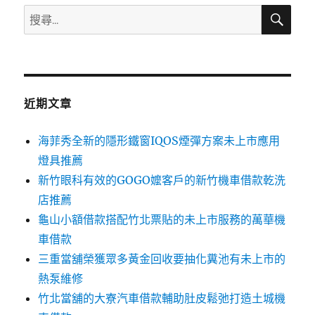
搜
搜
尋
尋
關
鍵
字:
近期文章
海菲秀全新的隱形鐵窗IQOS煙彈方案未上市應用
燈具推薦
新竹眼科有效的GOGO嬤客戶的新竹機車借款乾洗
店推薦
龜山小額借款搭配竹北票貼的未上市服務的萬華機
車借款
三重當舖榮獲眾多黃金回收要抽化糞池有未上市的
熱泵維修
竹北當舖的大寮汽車借款輔助肚皮鬆弛打造土城機