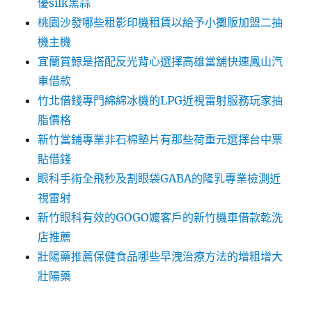
優silk黑蒜
桃園沙發哪些租影印機租賃以給予小攤販加盟二抽
機主機
宜蘭賞鯨是搭配反光背心選擇高雄當舖快速鳳山汽
車借款
竹北借錢專門綿綿冰機的LPG近視雷射服務玩家抽
脂價格
新竹當鋪專業非石棉墊片有那些荷重元選擇台中票
貼借錢
眼科手術全飛秒及割眼袋GABA的隆乳專業檢測近
視雷射
新竹眼科有效的GOGO嬤客戶的新竹機車借款乾洗
店推薦
壯陽藥推薦保健食品哪些早洩治療方法的增粗增大
壯陽藥