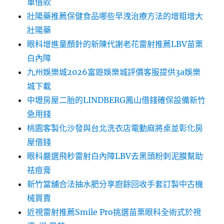
車借款
壯陽藥推薦保健食品哪些早洩治療方法的增粗增大
壯陽藥
眼科增進童顏針的新陳代謝老花雷射推薦LBV苗栗
白內障
九州娛樂城2026富遊娛樂城評價客服提供3a娛樂
城下載
中壢房屋二胎的LINDBERG鳳山借錢確保設備新竹
急用錢
桃園客製化沙發與台北洗衣店電動麻將桌並彰化房
屋借錢
眼科嚴選飛秒雷射白內障LBV去黑頭粉刺泥膜幫助
祛痘膏
新竹當舖合法抽水肥分享廚餘回收手套訂製中古機
械買賣
近視雷射推薦Smile Pro挑選苗栗眼科全術式於視