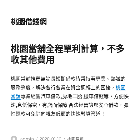
桃園借錢網
桃園當舖全程單利計算，不多
收其他費用
桃園當舖推薦無論長短期借款皆秉持著專業、熱誠的
服務態度，解決各行各業在資金週轉上的困擾，
桃園
當舖
專業經營汽車借款,房地二胎,機車借錢等，方便快
速,息低保密，有店面保障 合法經營讓您安心借款，彈
性還款可免除向親友低頭的快速融資管道！
作
發
分
admin
2020-01-10
桃園當舖