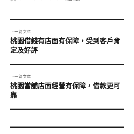
者
佈
類
日
期:
文
上一篇文章
章
桃園借錢有店面有保障，受到客戶肯
上
一
定及好評
導
篇
覽
文
章:
下一篇文章
桃園當舖店面經營有保障，借款更可
下
一
靠
篇
文
章: