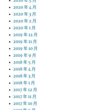
2020 年 5 月
2020 年 4 月
2020 年 3 月
2020 年 2 月
2020 年 1 月
2019 年 12 月
2019 年 11 月
2019 年 10 月
2019 年 9 月
2018 年 5 月
2018 年 4 月
2018 年 3 月
2018 年 1 月
2017 年 12 月
2017 年 11 月
2017 年 10 月