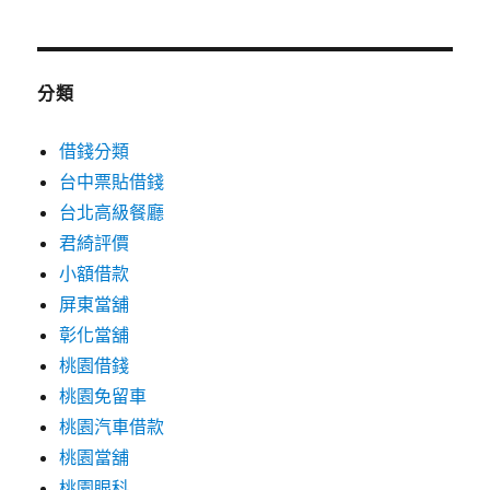
分類
借錢分類
台中票貼借錢
台北高級餐廳
君綺評價
小額借款
屏東當舖
彰化當舖
桃園借錢
桃園免留車
桃園汽車借款
桃園當舖
桃園眼科