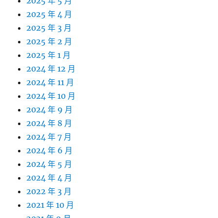
2025 年 5 月
2025 年 4 月
2025 年 3 月
2025 年 2 月
2025 年 1 月
2024 年 12 月
2024 年 11 月
2024 年 10 月
2024 年 9 月
2024 年 8 月
2024 年 7 月
2024 年 6 月
2024 年 5 月
2024 年 4 月
2022 年 3 月
2021 年 10 月