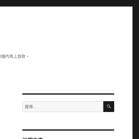
分鐘內馬上放款。
搜
搜
尋
尋
關
鍵
字: