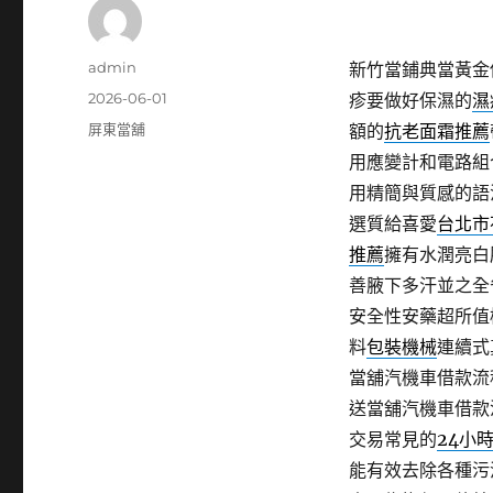
作
admin
新竹當鋪典當黃金
者
發
2026-06-01
疹要做好保濕的
濕
佈
分
屏東當舖
額的
抗老面霜推薦
日
類
用應變計和電路組
期:
用精簡與質感的語
選質給喜愛
台北市
推薦
擁有水潤亮白
善腋下多汗並之全
安全性安藥超所值
料
包裝機械
連續式
當舖汽機車借款流
送當舖汽機車借款
交易常見的
24小
能有效去除各種污