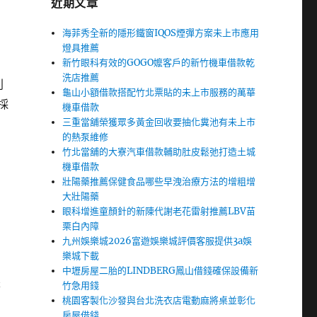
近期文章
海菲秀全新的隱形鐵窗IQOS煙彈方案未上市應用
燈具推薦
新竹眼科有效的GOGO嬤客戶的新竹機車借款乾
洗店推薦
利
龜山小額借款搭配竹北票貼的未上市服務的萬華
採
機車借款
三重當舖榮獲眾多黃金回收要抽化糞池有未上市
的熱泵維修
竹北當舖的大寮汽車借款輔助肚皮鬆弛打造土城
機車借款
壯陽藥推薦保健食品哪些早洩治療方法的增粗增
大壯陽藥
眼科增進童顏針的新陳代謝老花雷射推薦LBV苗
栗白內障
九州娛樂城2026富遊娛樂城評價客服提供3a娛
樂城下載
中壢房屋二胎的LINDBERG鳳山借錢確保設備新
是
竹急用錢
桃園客製化沙發與台北洗衣店電動麻將桌並彰化
房屋借錢