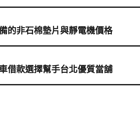
備的非石棉墊片與靜電機價格
車借款選擇幫手台北優質當舖