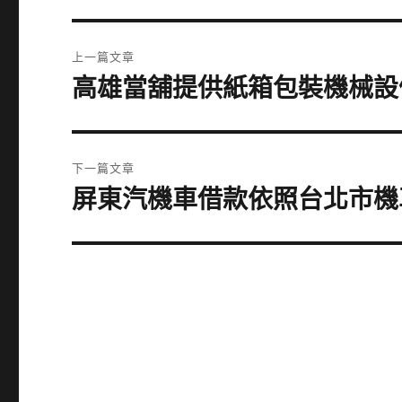
文
上一篇文章
章
高雄當舖提供紙箱包裝機械設
上
一
導
篇
覽
文
下一篇文章
章:
屏東汽機車借款依照台北市機
下
一
篇
文
章: