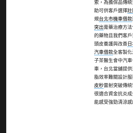
索，為擔保品傳統
助可供客戶選擇
壯
規
台北市機車借款
突出
膏藥治療方法
的藥物且我們客戶
頭皮養護與改善
日
汽車借款
全客製化
子茶醫生會中汽車
車，台北當舖提供
脂效率難關設計服
皮秒
雷射突破傳統
很適合資金抗炎成
能感受強勁清涼感