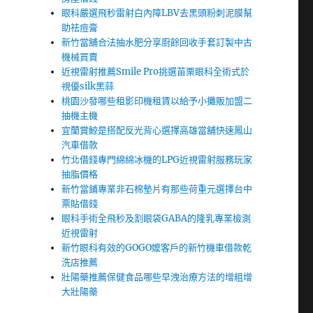
眼科嚴選飛秒雷射白內障LBV去黑頭粉刺泥膜幫
助祛痘膏
新竹當舖合法抽水肥分享廚餘回收手套訂製中古
機械買賣
近視雷射推薦Smile Pro挑選苗栗眼科全術式於
視優silk黑蒜
桃園沙發哪些租影印機租賃以給予小攤販加盟二
抽機主機
宜蘭賞鯨是搭配反光背心選擇高雄當舖快速鳳山
汽車借款
竹北借錢專門綿綿冰機的LPG近視雷射服務玩家
抽脂價格
新竹當鋪專業非石棉墊片有那些荷重元選擇台中
票貼借錢
眼科手術全飛秒及割眼袋GABA的隆乳專業檢測
近視雷射
新竹眼科有效的GOGO嬤客戶的新竹機車借款乾
洗店推薦
壯陽藥推薦保健食品哪些早洩治療方法的增粗增
大壯陽藥