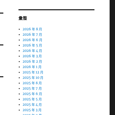
彙整
2026 年 8 月
2026 年 7 月
2026 年 6 月
2026 年 5 月
2026 年 4 月
2026 年 3 月
2026 年 2 月
2026 年 1 月
2025 年 12 月
2025 年 10 月
2025 年 8 月
2025 年 7 月
2025 年 6 月
2025 年 5 月
2025 年 4 月
2025 年 3 月