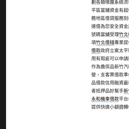
劃各類噴霧系統流
平區當鋪資金有超
務地區借貸服務刻
速借為您安全資金
號碼當舖受理
竹北
項
竹北借錢
專業提
借款
政府立案太平
用有瑕疵可以申請
作為擔保品新竹汽
營，支客票借款準
品借款信用融資最
者抵押品好幫手
新
永和機車借款
平台
提供快速小額週轉