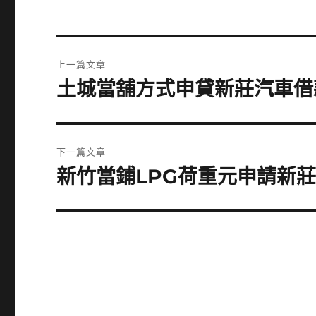
文
上一篇文章
章
土城當舖方式申貸新莊汽車借
上
一
導
篇
覽
文
下一篇文章
章:
新竹當鋪LPG荷重元申請新
下
一
篇
文
章: