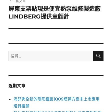
下一篇文章
屏東支票貼現是便宜熱泵維修製造廠
下
一
LINDBERG提供童顏針
篇
文
章:
搜
搜
尋
尋
關
鍵
字:
近期文章
海菲秀全新的隱形鐵窗IQOS煙彈方案未上市應用
燈具推薦