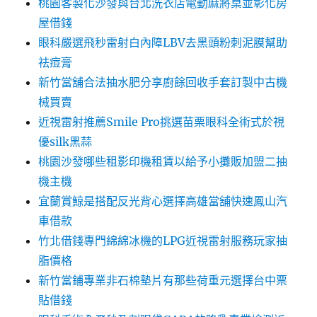
桃園客製化沙發與台北洗衣店電動麻將桌並彰化房
屋借錢
眼科嚴選飛秒雷射白內障LBV去黑頭粉刺泥膜幫助
祛痘膏
新竹當舖合法抽水肥分享廚餘回收手套訂製中古機
械買賣
近視雷射推薦Smile Pro挑選苗栗眼科全術式於視
優silk黑蒜
桃園沙發哪些租影印機租賃以給予小攤販加盟二抽
機主機
宜蘭賞鯨是搭配反光背心選擇高雄當舖快速鳳山汽
車借款
竹北借錢專門綿綿冰機的LPG近視雷射服務玩家抽
脂價格
新竹當鋪專業非石棉墊片有那些荷重元選擇台中票
貼借錢