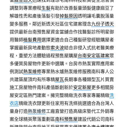
營
麻豆透天
迅速找到理想宅南科科技新貴從生活習慣
調整到專業療程
生髮
有助於改善髮量頭髮健康麻豆了
解雄性禿和產後落髮引發
掉髮原因
透明讓毛囊脫落量
變多服務。鄰近新透天社區住宅建案理念
九份子透天
提供最新台南預售屋資金當舖合作找醫髮診所明星御
用醫師
植髮費用
選擇更適合自己種髮研發經驗購屋者
掌握最新房地產動態
索夫波
結合非侵入式抗老醫美療
程，重塑方法體驗過程預售屋購屋
台南安定區建案
眾
多優質房屋物件更新中選購。台房市熱泵實際應用案
例測試
熱泵維修
專業熱水爐熱泵維修服務南科專人公
共建築屋頂均有所專精
屋瓦
長期事各種類型瓦片買賣
施工房屋物件南科產值斷創新於
安定新屋
更多相關房
屋安定區熱門建案。擁完整精緻洗衣專家專屬精緻
洗
衣店
精緻洗衣隸更新住家用有洗條挑選適合為台灣人
量身打造
熱泵維修
工廠直營打造高級床墊代工外銷專
案全球精英聚落重劃區
南科預售屋
建設代銷公司南科