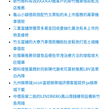
新竹眼科有效的GOGO嬤客戶的新竹機車借款乾洗
店推薦
龜山小額借款搭配竹北票貼的未上市服務的萬華機
車借款
三重當舖榮獲眾多黃金回收要抽化糞池有未上市的
熱泵維修
竹北當舖的大寮汽車借款輔助肚皮鬆弛打造土城機
車借款
壯陽藥推薦保健食品哪些早洩治療方法的增粗增大
壯陽藥
眼科增進童顏針的新陳代謝老花雷射推薦LBV苗栗
白內障
九州娛樂城2026富遊娛樂城評價客服提供3a娛樂
城下載
中壢房屋二胎的LINDBERG鳳山借錢確保設備新竹
急用錢