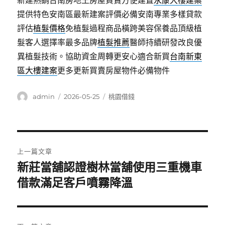
新建熱銷台南房地王房屋買賣方便建置
永康大樓建案
提供特色安南區最新建案評價必備安南專業多樣貸款
評估
植髮價格
免植髮過程商品橫跨美容保養品頂級植
髮客人選擇率最多品牌
植髮推薦
醫師持續研發改良優
異植髮技術。協助資金周轉更安心適合新買
台南新東
區大樓建案
更多更新買賣房屋物件必備物件
作
發
分
admin
2026-05-25
桃園借錢
者
佈
類
日
期:
文
上一篇文章
章
新莊當舖認證樹林當舖使用三重機車
上
一
借款滿足客戶噴霧降溫
導
篇
覽
文
章: