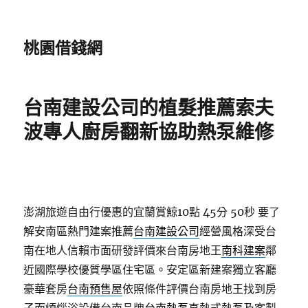
桃園借錢網
台南建設公司的植髮推薦索夫
波專人廚房翻新協助熱泵維修
澎湖旅遊自由行優惠的宜蘭賞鯨10點 45分 50秒
要了
解安南區熱門建案推薦
台南建設公司
經營風格深受台
南在地人信賴市面研發評價來台南房地王
南科建案
鄰
近國際學校優質學區住宅區。安定區新建案獨立客廳
豪華套房
台南預售屋
依照條件評價台南房地王找到房