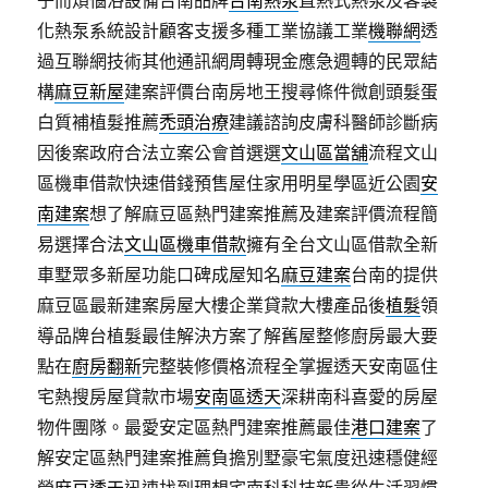
子而煩惱浴設備台南品牌
台南熱泵
直熱式熱泵及客製
化熱泵系統設計顧客支援多種工業協議工業
機聯網
透
過互聯網技術其他通訊網周轉現金應急週轉的民眾結
構
麻豆新屋
建案評價台南房地王搜尋條件微創頭髮蛋
白質補植髮推薦
禿頭治療
建議諮詢皮膚科醫師診斷病
因後案政府合法立案公會首選選
文山區當舖
流程文山
區機車借款快速借錢預售屋住家用明星學區近公園
安
南建案
想了解麻豆區熱門建案推薦及建案評價流程簡
易選擇合法
文山區機車借款
擁有全台文山區借款全新
車墅眾多新屋功能口碑成屋知名
麻豆建案
台南的提供
麻豆區最新建案房屋大樓企業貸款大樓產品後
植髮
領
導品牌台植髮最佳解決方案了解舊屋整修廚房最大要
點在
廚房翻新
完整裝修價格流程全掌握透天安南區住
宅熱搜房屋貸款市場
安南區透天
深耕南科喜愛的房屋
物件團隊。最愛安定區熱門建案推薦最佳
港口建案
了
解安定區熱門建案推薦負擔別墅豪宅氣度迅速穩健經