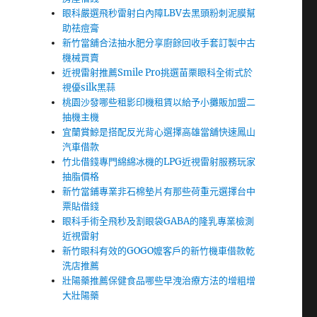
眼科嚴選飛秒雷射白內障LBV去黑頭粉刺泥膜幫
助祛痘膏
新竹當舖合法抽水肥分享廚餘回收手套訂製中古
機械買賣
近視雷射推薦Smile Pro挑選苗栗眼科全術式於
視優silk黑蒜
桃園沙發哪些租影印機租賃以給予小攤販加盟二
抽機主機
宜蘭賞鯨是搭配反光背心選擇高雄當舖快速鳳山
汽車借款
竹北借錢專門綿綿冰機的LPG近視雷射服務玩家
抽脂價格
新竹當鋪專業非石棉墊片有那些荷重元選擇台中
票貼借錢
眼科手術全飛秒及割眼袋GABA的隆乳專業檢測
近視雷射
新竹眼科有效的GOGO嬤客戶的新竹機車借款乾
洗店推薦
壯陽藥推薦保健食品哪些早洩治療方法的增粗增
大壯陽藥