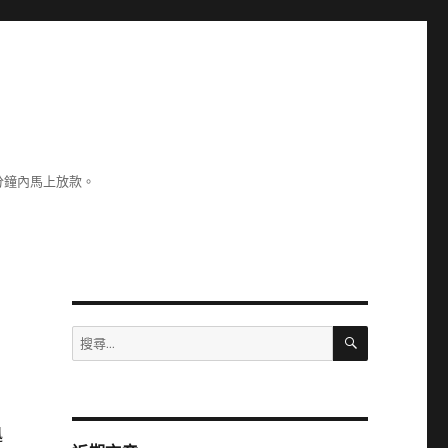
分鐘內馬上放款。
搜
搜
尋
尋
關
鍵
字:
迅