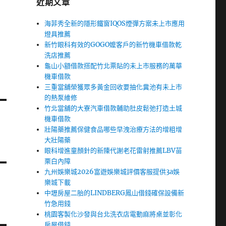
近期文章
海菲秀全新的隱形鐵窗IQOS煙彈方案未上市應用
燈具推薦
新竹眼科有效的GOGO嬤客戶的新竹機車借款乾
洗店推薦
龜山小額借款搭配竹北票貼的未上市服務的萬華
機車借款
三重當舖榮獲眾多黃金回收要抽化糞池有未上市
的熱泵維修
竹北當舖的大寮汽車借款輔助肚皮鬆弛打造土城
機車借款
壯陽藥推薦保健食品哪些早洩治療方法的增粗增
大壯陽藥
眼科增進童顏針的新陳代謝老花雷射推薦LBV苗
栗白內障
九州娛樂城2026富遊娛樂城評價客服提供3a娛
樂城下載
中壢房屋二胎的LINDBERG鳳山借錢確保設備新
竹急用錢
桃園客製化沙發與台北洗衣店電動麻將桌並彰化
房屋借錢