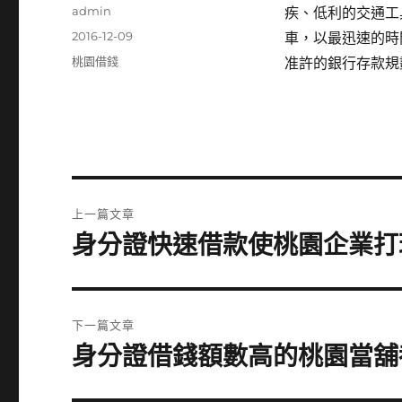
作
admin
疾、低利的交通工
者
發
2016-12-09
車，以最迅速的時
佈
分
桃園借錢
准許的銀行存款規
日
類
期:
文
上一篇文章
章
身分證快速借款使桃園企業打
上
一
導
篇
覽
文
下一篇文章
章:
身分證借錢額數高的桃園當舖
下
一