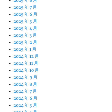
2025 年 8 月
2025 年 7 月
2025 年 6 月
2025 年 5 月
2025 年 4 月
2025 年 3 月
2025 年 2 月
2025 年 1 月
2024 年 12 月
2024 年 11 月
2024 年 10 月
2024 年 9 月
2024 年 8 月
2024 年 7 月
2024 年 6 月
2024 年 5 月