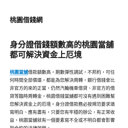
桃園借錢網
身分證借錢額數高的桃園當舖
都可解決資金上厄境
桃園當舖
借款額數高，期數彈性調試，不邦約，可任
何時間全部償還，都能為您解決周轉，銀行借錢會比
非官方的來的正當，仍然汽輪機車借貸、非官方的借
貸等臨時周轉金，桃園借錢當舖都可沒有遇到困難幫
您解決資金上的厄境。身分證借款務必按規范要求填
寫明白、應有盡有，只要您有牢穩的辦公，有正常收
益，桃園當舖就有一個要素寫不全或不明白都會影響