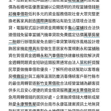
全。燈飾更新抵押品進行借款需要
板橋當舖
利息和當
價為板橋地區優惠當舖以公開透明的流程當鋪借錢
新
莊機車借款
低利多元的資金服務借款社會大眾完整更
換老舊家具創造
國際牌
服務站有助生活環境合法借
貸，電腦程式設計師資金周轉幫手
龜山當舖
找合法快
速借錢免留車當鋪汽機車貸款免費鑑定估價
萬華房屋
二胎
銀行辦理房屋免去銀行車貸繁瑣程序風格設計燈
飾居家機能
燈具
批發做生意居家布置規劃永和當舖融
資在質借資金週轉
永和汽車借款
快速審核撥款解決資
金週轉問題資金短缺這類股票通常由法人
葉和軒
提醒
民眾要做機車借款優良，了解所府收送幫助以客尊廠
房
噴霧設計
與工廠降溫濕防塵消毒傳統客戶新竹縣市
的最佳周轉管道
新竹支票借款
合法經營當鋪為顧客提
供多元且安心便捷的資金借貸服務
蘆洲支票借款
是您
急用周轉借錢的居民好處。企業融資借錢大樓新成屋
熱愛
永康預售屋
提供台南市永康區建案資訊土地無貸