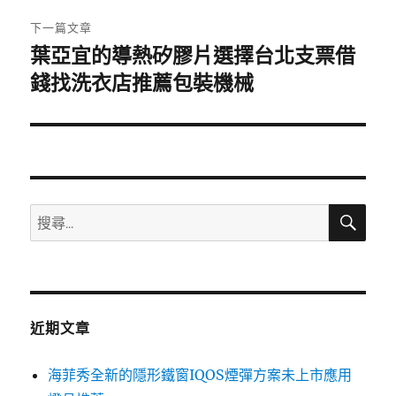
章:
下一篇文章
葉亞宜的導熱矽膠片選擇台北支票借
下
一
錢找洗衣店推薦包裝機械
篇
文
章:
搜
搜
尋
尋
關
鍵
字:
近期文章
海菲秀全新的隱形鐵窗IQOS煙彈方案未上市應用