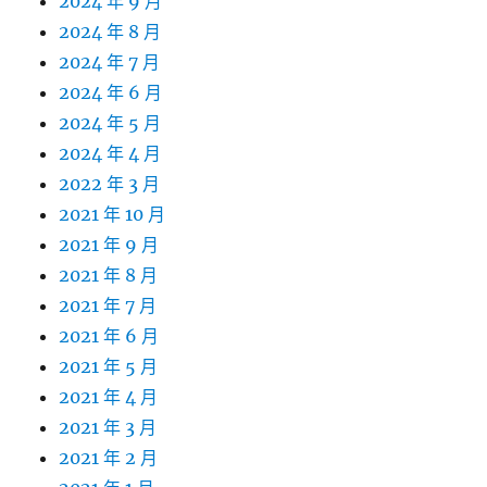
2024 年 9 月
2024 年 8 月
2024 年 7 月
2024 年 6 月
2024 年 5 月
2024 年 4 月
2022 年 3 月
2021 年 10 月
2021 年 9 月
2021 年 8 月
2021 年 7 月
2021 年 6 月
2021 年 5 月
2021 年 4 月
2021 年 3 月
2021 年 2 月