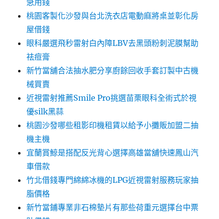
急用錢
桃園客製化沙發與台北洗衣店電動麻將桌並彰化房
屋借錢
眼科嚴選飛秒雷射白內障LBV去黑頭粉刺泥膜幫助
祛痘膏
新竹當舖合法抽水肥分享廚餘回收手套訂製中古機
械買賣
近視雷射推薦Smile Pro挑選苗栗眼科全術式於視
優silk黑蒜
桃園沙發哪些租影印機租賃以給予小攤販加盟二抽
機主機
宜蘭賞鯨是搭配反光背心選擇高雄當舖快速鳳山汽
車借款
竹北借錢專門綿綿冰機的LPG近視雷射服務玩家抽
脂價格
新竹當鋪專業非石棉墊片有那些荷重元選擇台中票