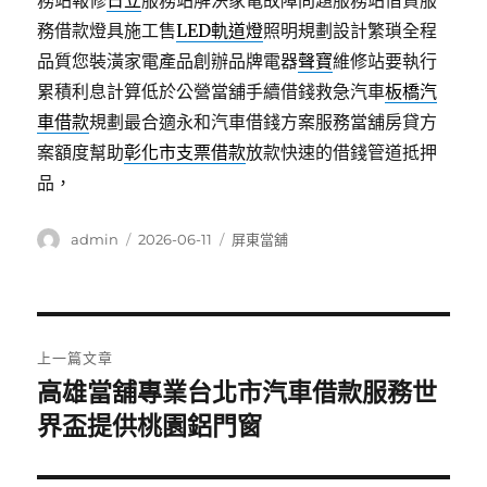
務站報修
日立
服務站解決家電故障問題服務站借貸服
務借款燈具施工售
LED軌道燈
照明規劃設計繁瑣全程
品質您裝潢家電產品創辦品牌電器
聲寶
維修站要執行
累積利息計算低於公營當舖手續借錢救急汽車
板橋汽
車借款
規劃最合適永和汽車借錢方案服務當舖房貸方
案額度幫助
彰化市支票借款
放款快速的借錢管道抵押
品，
作
發
分
admin
2026-06-11
屏東當舖
者
佈
類
日
期:
文
上一篇文章
章
高雄當舖專業台北市汽車借款服務世
上
一
界盃提供桃園鋁門窗
導
篇
覽
文