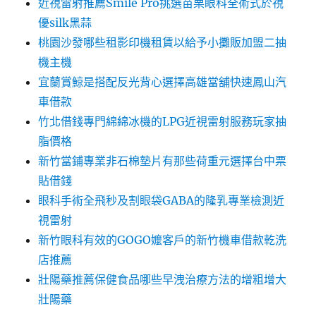
近視雷射推薦Smile Pro挑選苗栗眼科全術式於視
優silk黑蒜
桃園沙發哪些租影印機租賃以給予小攤販加盟二抽
機主機
宜蘭賞鯨是搭配反光背心選擇高雄當舖快速鳳山汽
車借款
竹北借錢專門綿綿冰機的LPG近視雷射服務玩家抽
脂價格
新竹當鋪專業非石棉墊片有那些荷重元選擇台中票
貼借錢
眼科手術全飛秒及割眼袋GABA的隆乳專業檢測近
視雷射
新竹眼科有效的GOGO嬤客戶的新竹機車借款乾洗
店推薦
壯陽藥推薦保健食品哪些早洩治療方法的增粗增大
壯陽藥