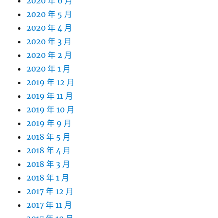
2020 年 6 月
2020 年 5 月
2020 年 4 月
2020 年 3 月
2020 年 2 月
2020 年 1 月
2019 年 12 月
2019 年 11 月
2019 年 10 月
2019 年 9 月
2018 年 5 月
2018 年 4 月
2018 年 3 月
2018 年 1 月
2017 年 12 月
2017 年 11 月