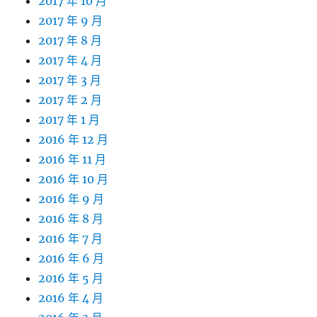
2017 年 10 月
2017 年 9 月
2017 年 8 月
2017 年 4 月
2017 年 3 月
2017 年 2 月
2017 年 1 月
2016 年 12 月
2016 年 11 月
2016 年 10 月
2016 年 9 月
2016 年 8 月
2016 年 7 月
2016 年 6 月
2016 年 5 月
2016 年 4 月