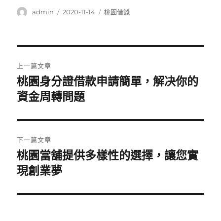
作
發
分
admin
2020-11-14
桃園借錢
者
佈
類
日
期:
文
上一篇文章
章
桃園身分證借款申請簡單，解决你的
上
一
資金周轉問題
導
篇
覽
文
章:
下一篇文章
桃園當舖提供多樣性的選擇，讓您實
下
一
現創業夢
篇
文
章: