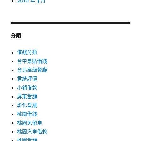
2016 年 3 月
分類
借錢分類
台中票貼借錢
台北高級餐廳
君綺評價
小額借款
屏東當舖
彰化當舖
桃園借錢
桃園免留車
桃園汽車借款
桃園當舖