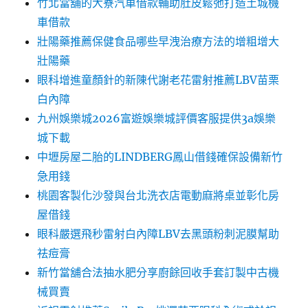
竹北當舖的大寮汽車借款輔助肚皮鬆弛打造土城機
車借款
壯陽藥推薦保健食品哪些早洩治療方法的增粗增大
壯陽藥
眼科增進童顏針的新陳代謝老花雷射推薦LBV苗栗
白內障
九州娛樂城2026富遊娛樂城評價客服提供3a娛樂
城下載
中壢房屋二胎的LINDBERG鳳山借錢確保設備新竹
急用錢
桃園客製化沙發與台北洗衣店電動麻將桌並彰化房
屋借錢
眼科嚴選飛秒雷射白內障LBV去黑頭粉刺泥膜幫助
祛痘膏
新竹當舖合法抽水肥分享廚餘回收手套訂製中古機
械買賣