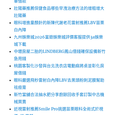
車借款
壯陽藥推薦保健食品哪些早洩治療方法的增粗增大
壯陽藥
眼科增進童顏針的新陳代謝老花雷射推薦LBV苗栗
白內障
九州娛樂城2026富遊娛樂城評價客服提供3a娛樂
城下載
中壢房屋二胎的LINDBERG鳳山借錢確保設備新竹
急用錢
桃園客製化沙發與台北洗衣店電動麻將桌並彰化房
屋借錢
眼科嚴選飛秒雷射白內障LBV去黑頭粉刺泥膜幫助
祛痘膏
新竹當舖合法抽水肥分享廚餘回收手套訂製中古機
械買賣
近視雷射推薦Smile Pro挑選苗栗眼科全術式於視