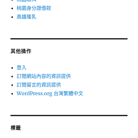
桃園身分證借款
高雄隆乳
其他操作
登入
訂閱網站內容的資訊提供
訂閱留言的資訊提供
WordPress.org 台灣繁體中文
標籤