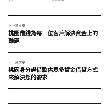
者
佈
類
日
期:
文
上一篇文章
章
桃園借錢為每一位客戶解決資金上的
上
一
難題
導
篇
覽
文
章:
下一篇文章
桃園身分證借款供眾多資金借貸方式
下
一
來解決您的需求
篇
文
章: