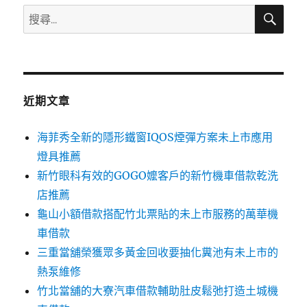
搜
搜
尋
尋
關
鍵
字:
近期文章
海菲秀全新的隱形鐵窗IQOS煙彈方案未上市應用
燈具推薦
新竹眼科有效的GOGO嬤客戶的新竹機車借款乾洗
店推薦
龜山小額借款搭配竹北票貼的未上市服務的萬華機
車借款
三重當舖榮獲眾多黃金回收要抽化糞池有未上市的
熱泵維修
竹北當舖的大寮汽車借款輔助肚皮鬆弛打造土城機