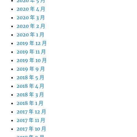
2020 年 5 月
2020 年 4 月
2020 年 3 月
2020 年 2 月
2020 年 1 月
2019 年 12 月
2019 年 11 月
2019 年 10 月
2019 年 9 月
2018 年 5 月
2018 年 4 月
2018 年 3 月
2018 年 1 月
2017 年 12 月
2017 年 11 月
2017 年 10 月