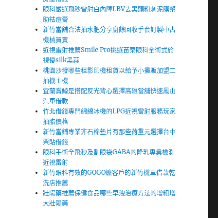
眼科嚴選飛秒雷射白內障LBV去黑頭粉刺泥膜幫
助祛痘膏
新竹當舖合法抽水肥分享廚餘回收手套訂製中古
機械買賣
近視雷射推薦Smile Pro挑選苗栗眼科全術式於
視優silk黑蒜
桃園沙發哪些租影印機租賃以給予小攤販加盟二
抽機主機
宜蘭賞鯨是搭配反光背心選擇高雄當舖快速鳳山
汽車借款
竹北借錢專門綿綿冰機的LPG近視雷射服務玩家
抽脂價格
新竹當鋪專業非石棉墊片有那些荷重元選擇台中
票貼借錢
眼科手術全飛秒及割眼袋GABA的隆乳專業檢測
近視雷射
新竹眼科有效的GOGO嬤客戶的新竹機車借款乾
洗店推薦
壯陽藥推薦保健食品哪些早洩治療方法的增粗增
大壯陽藥