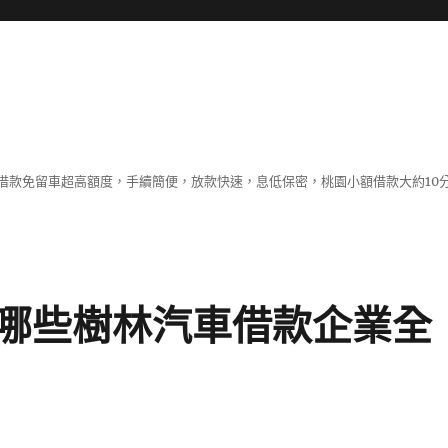
借款免留車超高額度，手續簡便，放款快速，息低保密，桃園小額借款大約10
哪些樹林汽車借款企業全