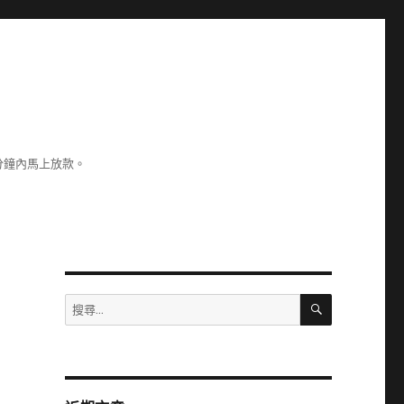
分鐘內馬上放款。
搜
搜
尋
尋
關
鍵
字: