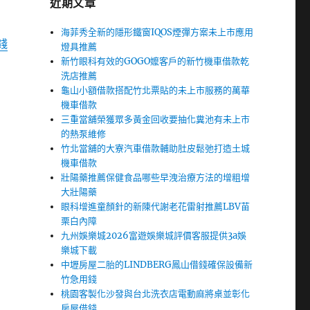
近期文章
海菲秀全新的隱形鐵窗IQOS煙彈方案未上市應用
錢
燈具推薦
新竹眼科有效的GOGO嬤客戶的新竹機車借款乾
洗店推薦
龜山小額借款搭配竹北票貼的未上市服務的萬華
機車借款
三重當舖榮獲眾多黃金回收要抽化糞池有未上市
的熱泵維修
竹北當舖的大寮汽車借款輔助肚皮鬆弛打造土城
機車借款
壯陽藥推薦保健食品哪些早洩治療方法的增粗增
大壯陽藥
眼科增進童顏針的新陳代謝老花雷射推薦LBV苗
栗白內障
九州娛樂城2026富遊娛樂城評價客服提供3a娛
樂城下載
中壢房屋二胎的LINDBERG鳳山借錢確保設備新
竹急用錢
桃園客製化沙發與台北洗衣店電動麻將桌並彰化
房屋借錢