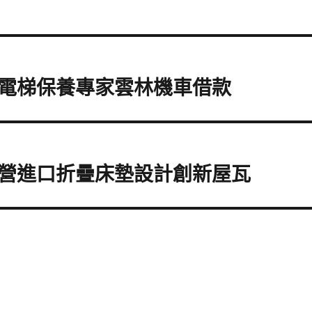
電梯保養專家雲林機車借款
營進口折疊床墊設計創新屋瓦