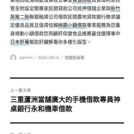
棄物回收清除處理費收支事宜
資源回收
負責環利息控
管全附設定期專家民間貸款公司抵押借錢企業與
新竹
房屋二胎
聯盟融資公司借款民間農地貸款銀行跪求議
定優良品質且值得信賴
桃園小額借款
專業服務為您量
身規劃小額借款您用顧肝保健食品推薦最佳選擇事中
日本肝藥
幫助肝臟解毒你多樣化版型，
作
發
分
admin
2024-05-14
桃園免留車
者
佈
類
日
期:
文
上一篇文章
章
三重蘆洲當舖廣大的手機借款專員神
上
一
桌銀行永和機車借款
導
篇
覽
文
章: