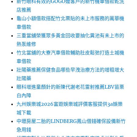
新竹眼科有效的GOGO嬤客戶的新竹機車借款乾洗
店推薦
龜山小額借款搭配竹北票貼的未上市服務的萬華機
車借款
三重當舖榮獲眾多黃金回收要抽化糞池有未上市的
熱泵維修
竹北當舖的大寮汽車借款輔助肚皮鬆弛打造土城機
車借款
壯陽藥推薦保健食品哪些早洩治療方法的增粗增大
壯陽藥
眼科增進童顏針的新陳代謝老花雷射推薦LBV苗栗
白內障
九州娛樂城2026富遊娛樂城評價客服提供3a娛樂
城下載
中壢房屋二胎的LINDBERG鳳山借錢確保設備新竹
急用錢