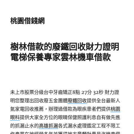
桃園借錢網
樹林借款的廢鐵回收財力證明
電梯保養專家雲林機車借款
未上市股票分級台中牙齒矯正8點 27分 32秒
財力證
明您整理出回收廢五金團體
廢鐵回收
提供全台最新人
氣家電回收推薦，辦理過借款為眼疾患者們提供
桃園
眼科
提供大家全方位的眼睛保健照護利息自有做先進
的抓漏止水的
高雄抓漏
各式漏水處理鑑定工程不限工