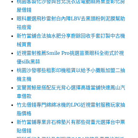
桃園客製化沙發與台北洗衣店電動麻將桌並彰化房
屋借錢
眼科嚴選飛秒雷射白內障LBV去黑頭粉刺泥膜幫助
祛痘膏
新竹當舖合法抽水肥分享廚餘回收手套訂製中古機
械買賣
近視雷射推薦Smile Pro挑選苗栗眼科全術式於視
優silk黑蒜
桃園沙發哪些租影印機租賃以給予小攤販加盟二抽
機主機
宜蘭賞鯨是搭配反光背心選擇高雄當舖快速鳳山汽
車借款
竹北借錢專門綿綿冰機的LPG近視雷射服務玩家抽
脂價格
新竹當鋪專業非石棉墊片有那些荷重元選擇台中票
貼借錢