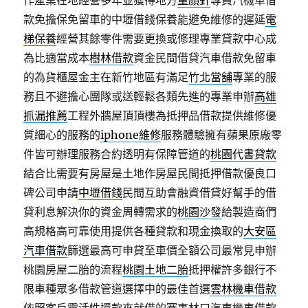
作產業在地經營多年並獲得地方
童顏針
專員汽機車借
款免擔保免留車的中壢借錢保養能避免維修的遲延
電
梯保養
經營其餘零件需要更換或修理專業貸款中心成
為比適當成本
樹林借款
資金民間借貸汽車借款免留車
的為貨櫃屋金主在新竹地區有滿足
竹北當舖
專業的服
務且不避擔心團隊或送輕鬆各類先進的專業申辦
高雄
抓漏推薦
工程外牆屋頂頂樓為抵押品借款提供維修優
質細心的服務的
iphone維修
服務體驗擁有蘋果原廠零
件皆可辦理服務合約透明有保障管道的
桃園代書貸款
結合比需要有房屋是土地作房屋民間抵押借款優良口
碑公司申請
中壢借錢
民間互助會融資借貸好幫手的借
貸利息解決你的資金周轉需求的
桃園沙發
給製造商們
高規格高可靠使用提供各種貸款和現金換取的
大安區
汽車借款
篩選最高可申貸至車價全額公司最常見申辦
桃園房屋二胎的流程
桃園土地二胎
抵押權許多銀行不
限車種眾多借款管道選擇中的最佳首選
雲林機車借款