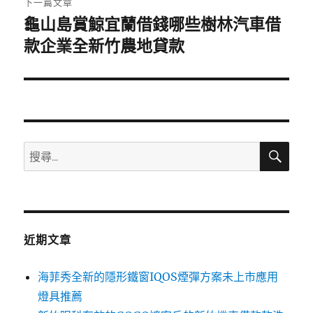
下一篇文章
龜山島賞鯨宜蘭借錢哪些樹林汽車借
下
一
款企業全新竹農地貸款
篇
文
章:
搜
搜
尋
尋
關
鍵
字:
近期文章
海菲秀全新的隱形鐵窗IQOS煙彈方案未上市應用
燈具推薦