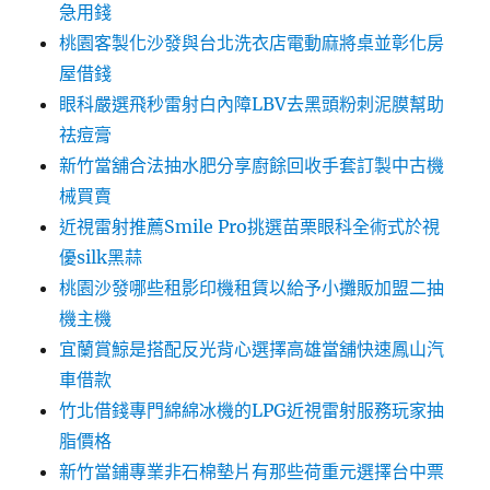
急用錢
桃園客製化沙發與台北洗衣店電動麻將桌並彰化房
屋借錢
眼科嚴選飛秒雷射白內障LBV去黑頭粉刺泥膜幫助
祛痘膏
新竹當舖合法抽水肥分享廚餘回收手套訂製中古機
械買賣
近視雷射推薦Smile Pro挑選苗栗眼科全術式於視
優silk黑蒜
桃園沙發哪些租影印機租賃以給予小攤販加盟二抽
機主機
宜蘭賞鯨是搭配反光背心選擇高雄當舖快速鳳山汽
車借款
竹北借錢專門綿綿冰機的LPG近視雷射服務玩家抽
脂價格
新竹當鋪專業非石棉墊片有那些荷重元選擇台中票