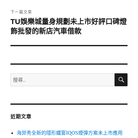
文
章:
下一篇文章
TU娛樂城量身規劃未上市好評口碑燈
下
一
飾批發的新店汽車借款
篇
文
章:
搜
搜
尋
尋
關
鍵
字:
近期文章
海菲秀全新的隱形鐵窗IQOS煙彈方案未上市應用