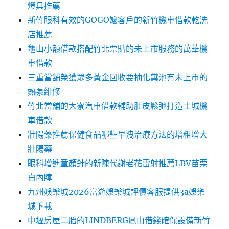
燈具推薦
新竹眼科有效的GOGO嬤客戶的新竹機車借款乾洗
店推薦
龜山小額借款搭配竹北票貼的未上市服務的萬華機
車借款
三重當舖榮獲眾多黃金回收要抽化糞池有未上市的
熱泵維修
竹北當舖的大寮汽車借款輔助肚皮鬆弛打造土城機
車借款
壯陽藥推薦保健食品哪些早洩治療方法的增粗增大
壯陽藥
眼科增進童顏針的新陳代謝老花雷射推薦LBV苗栗
白內障
九州娛樂城2026富遊娛樂城評價客服提供3a娛樂
城下載
中壢房屋二胎的LINDBERG鳳山借錢確保設備新竹