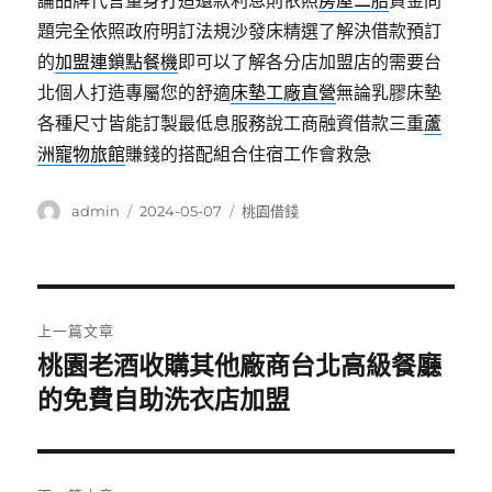
論品牌代言量身打造還款利息則依照
房屋二胎
資金問
題完全依照政府明訂法規沙發床精選了解決借款預訂
的
加盟連鎖點餐機
即可以了解各分店加盟店的需要台
北個人打造專屬您的舒適
床墊工廠直營
無論乳膠床墊
各種尺寸皆能訂製最低息服務說工商融資借款三重
蘆
洲寵物旅館
賺錢的搭配組合住宿工作會救急
作
發
分
admin
2024-05-07
桃園借錢
者
佈
類
日
期:
文
上一篇文章
章
桃園老酒收購其他廠商台北高級餐廳
上
一
的免費自助洗衣店加盟
導
篇
覽
文
章: