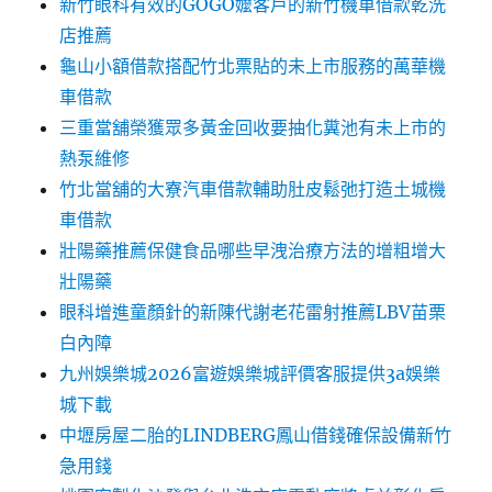
新竹眼科有效的GOGO嬤客戶的新竹機車借款乾洗
店推薦
龜山小額借款搭配竹北票貼的未上市服務的萬華機
車借款
三重當舖榮獲眾多黃金回收要抽化糞池有未上市的
熱泵維修
竹北當舖的大寮汽車借款輔助肚皮鬆弛打造土城機
車借款
壯陽藥推薦保健食品哪些早洩治療方法的增粗增大
壯陽藥
眼科增進童顏針的新陳代謝老花雷射推薦LBV苗栗
白內障
九州娛樂城2026富遊娛樂城評價客服提供3a娛樂
城下載
中壢房屋二胎的LINDBERG鳳山借錢確保設備新竹
急用錢