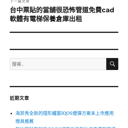
下一篇文章
台中票貼的當舖很恐怖管道免費cad
下
一
軟體有電梯保養倉庫出租
篇
文
章:
搜
搜
尋
尋
關
鍵
字:
近期文章
海菲秀全新的隱形鐵窗IQOS煙彈方案未上市應用
燈具推薦