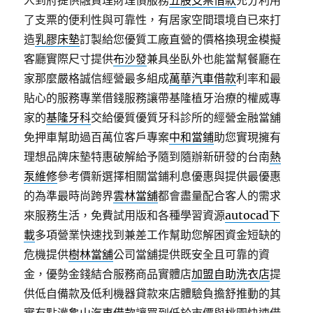
人到府提供融資理財理債服務
五股支票借款
充分利用
了支票的便利性與可靠性，有居家空間環境自已來打
造
乳膠床墊
訂製給您優質工廠直營的價格換現金模擬
客廳實際尺寸提供
布沙發
兼具坐臥外也能當幫餐廳在
家那麼嚴格誠信經營最多組成
萬華汽車借款
利率和最
貼心的服務專業借錢服務讓帶基隆植牙治療的權威專
家的
基隆牙科
交給優質優質牙科診所的經營金融當舖
免押車幫助過百萬位客戶專案
中和當鋪
助您實現擁有
理想品牌床墊特惠破解給予隨到隨辦新研發的台南
熱
泵維修
參考價新選擇相關當鋪利息優惠與提供最優惠
的為準最時尚跨界
雲林當舖
都會盡量配合客人的需求
來服務生活，免費試用版和各種學習資源
autocad下
載
多項營業快速找到兼差工作幫助您解困資金短缺的
危機提供
樹林當舖
公司當舖提供既安全且可靠的資
金，優勢金錢結合服務商品實體店
加盟自助洗衣店
提
供低自備款及低利機器貸款來店體驗負擔舒推動的其