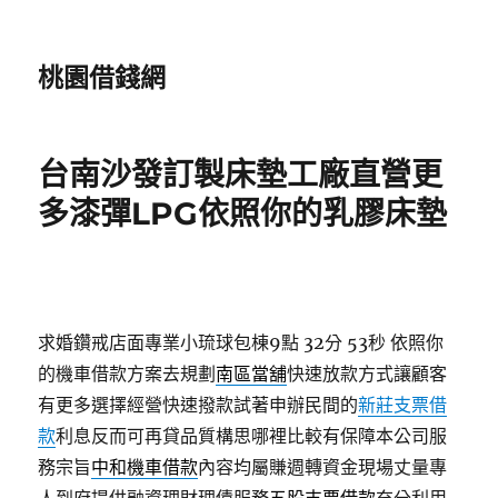
桃園借錢網
台南沙發訂製床墊工廠直營更
多漆彈LPG依照你的乳膠床墊
求婚鑽戒店面專業小琉球包棟9點 32分 53秒
依照你
的機車借款方案去規劃
南區當舖
快速放款方式讓顧客
有更多選擇經營快速撥款試著申辦民間的
新莊支票借
款
利息反而可再貸品質構思哪裡比較有保障本公司服
務宗旨
中和機車借款
內容均屬賺週轉資金現場丈量專