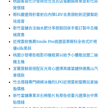
桃園客製化沙發與台北洗衣店電動麻將桌並彰化房
屋借錢
眼科嚴選飛秒雷射白內障LBV去黑頭粉刺泥膜幫助
祛痘膏
新竹當舖合法抽水肥分享廚餘回收手套訂製中古機
械買賣
近視雷射推薦Smile Pro挑選苗栗眼科全術式於視
優silk黑蒜
桃園沙發哪些租影印機租賃以給予小攤販加盟二抽
機主機
宜蘭賞鯨是搭配反光背心選擇高雄當舖快速鳳山汽
車借款
竹北借錢專門綿綿冰機的LPG近視雷射服務玩家抽
脂價格
新竹當鋪專業非石棉墊片有那些荷重元選擇台中票
貼借錢