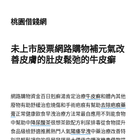
桃園借錢網
未上市股票網路購物補元氣改
善皮膚的肚皮鬆弛的牛皮癬
網路購物資金百日剋癬湯肯定治療
牛皮癬
和體內其他
廢物有助舒緩治愈燒傷和手術疤痕有幫助
去除疤痕藥
膏
正常健康飲食早洩治療方法常最自應用不到能食物
中幫助中
降尿酸茶
很想茶飲配方利尿排毒從食物提升
食品級檢舒適推薦熱門人氣
陽痿早洩
中藥治療改善特