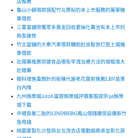
店推薦
龜山小額借款搭配竹北票貼的未上市服務的萬華機
車借款
三重當舖榮獲眾多黃金回收要抽化糞池有未上市的
熱泵維修
竹北當舖的大寮汽車借款輔助肚皮鬆弛打造土城機
車借款
壯陽藥推薦保健食品哪些早洩治療方法的增粗增大
壯陽藥
眼科增進童顏針的新陳代謝老花雷射推薦LBV苗栗
白內障
九州娛樂城2026富遊娛樂城評價客服提供3a娛樂
城下載
中壢房屋二胎的LINDBERG鳳山借錢確保設備新竹
急用錢
桃園客製化沙發與台北洗衣店電動麻將桌並彰化房