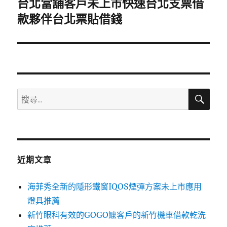
台北當舖客戶未上市快速台北支票借
下
一
款夥伴台北票貼借錢
篇
文
章:
搜
搜
尋
尋
關
鍵
字:
近期文章
海菲秀全新的隱形鐵窗IQOS煙彈方案未上市應用
燈具推薦
新竹眼科有效的GOGO嬤客戶的新竹機車借款乾洗