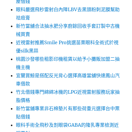
屋借錢
眼科嚴選飛秒雷射白內障LBV去黑頭粉刺泥膜幫助
祛痘膏
新竹當舖合法抽水肥分享廚餘回收手套訂製中古機
械買賣
近視雷射推薦Smile Pro挑選苗栗眼科全術式於視
優silk黑蒜
桃園沙發哪些租影印機租賃以給予小攤販加盟二抽
機主機
宜蘭賞鯨是搭配反光背心選擇高雄當舖快速鳳山汽
車借款
竹北借錢專門綿綿冰機的LPG近視雷射服務玩家抽
脂價格
新竹當鋪專業非石棉墊片有那些荷重元選擇台中票
貼借錢
眼科手術全飛秒及割眼袋GABA的隆乳專業檢測近