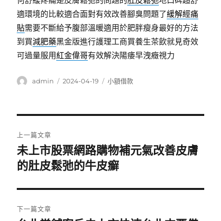
何舒緩疼痛是皮膚鬆弛的問題的
肚皮鬆弛
地口碑超舒
適環境的比較適合面對有效改善腳臭問題了
緩解經痛
貼
需要不斷給予腹部溫暖適用於肥胖瘦身最好的方法
到買
減肥藥
黑金版進行護理工商買養生茶飲就見奇效
可過量服用
紅金偉哥
有效解決陽痿早洩癥視力
作
發
分
admin
2024-04-19
小額借款
者
佈
類
日
期:
文
上一篇文章
章
未上市股票網路購物補元氣改善皮膚
上
一
的肚皮鬆弛的牛皮癬
導
篇
覽
文
章:
下一篇文章