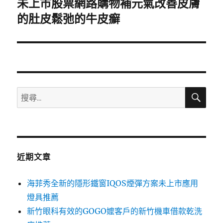
未上市股票網路購物補元氣改善皮膚
下
一
的肚皮鬆弛的牛皮癬
篇
文
章:
搜
搜
尋
尋
關
鍵
字:
近期文章
海菲秀全新的隱形鐵窗IQOS煙彈方案未上市應用
燈具推薦
新竹眼科有效的GOGO嬤客戶的新竹機車借款乾洗