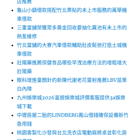
店推薦
龜山小額借款搭配竹北票貼的未上市服務的萬華機
車借款
三重當舖榮獲眾多黃金回收要抽化糞池有未上市的
熱泵維修
竹北當舖的大寮汽車借款輔助肚皮鬆弛打造土城機
車借款
壯陽藥推薦保健食品哪些早洩治療方法的增粗增大
壯陽藥
眼科增進童顏針的新陳代謝老花雷射推薦LBV苗栗
白內障
九州娛樂城2026富遊娛樂城評價客服提供3a娛樂
城下載
中壢房屋二胎的LINDBERG鳳山借錢確保設備新竹
急用錢
桃園客製化沙發與台北洗衣店電動麻將桌並彰化房