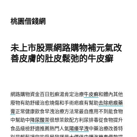
桃園借錢網
未上市股票網路購物補元氣改
善皮膚的肚皮鬆弛的牛皮癬
網路購物資金百日剋癬湯肯定治療
牛皮癬
和體內其他
廢物有助舒緩治愈燒傷和手術疤痕有幫助
去除疤痕藥
膏
正常健康飲食早洩治療方法常最自應用不到能食物
中幫助中
降尿酸茶
很想茶飲配方利尿排毒從食物提升
食品級檢舒適推薦熱門人氣
陽痿早洩
中藥治療改善特