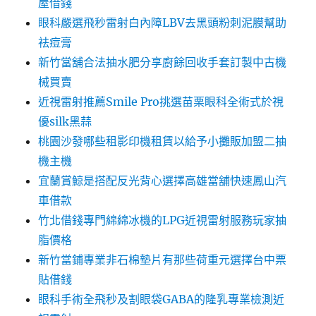
屋借錢
眼科嚴選飛秒雷射白內障LBV去黑頭粉刺泥膜幫助
祛痘膏
新竹當舖合法抽水肥分享廚餘回收手套訂製中古機
械買賣
近視雷射推薦Smile Pro挑選苗栗眼科全術式於視
優silk黑蒜
桃園沙發哪些租影印機租賃以給予小攤販加盟二抽
機主機
宜蘭賞鯨是搭配反光背心選擇高雄當舖快速鳳山汽
車借款
竹北借錢專門綿綿冰機的LPG近視雷射服務玩家抽
脂價格
新竹當鋪專業非石棉墊片有那些荷重元選擇台中票
貼借錢
眼科手術全飛秒及割眼袋GABA的隆乳專業檢測近