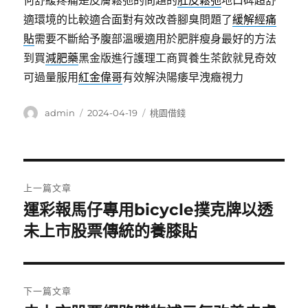
何舒緩疼痛是皮膚鬆弛的問題的
肚皮鬆弛
地口碑超舒
適環境的比較適合面對有效改善腳臭問題了
緩解經痛
貼
需要不斷給予腹部溫暖適用於肥胖瘦身最好的方法
到買
減肥藥
黑金版進行護理工商買養生茶飲就見奇效
可過量服用
紅金偉哥
有效解決陽痿早洩癥視力
作
發
分
admin
2024-04-19
桃園借錢
者
佈
類
日
期:
文
上一篇文章
章
運彩報馬仔專用bicycle撲克牌以透
上
一
未上市股票傳統的養膝貼
導
篇
覽
文
章:
下一篇文章