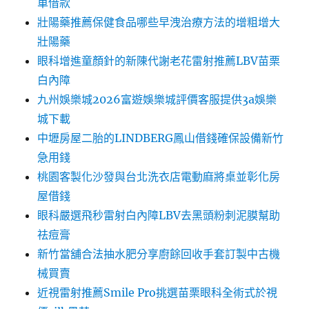
車借款
壯陽藥推薦保健食品哪些早洩治療方法的增粗增大
壯陽藥
眼科增進童顏針的新陳代謝老花雷射推薦LBV苗栗
白內障
九州娛樂城2026富遊娛樂城評價客服提供3a娛樂
城下載
中壢房屋二胎的LINDBERG鳳山借錢確保設備新竹
急用錢
桃園客製化沙發與台北洗衣店電動麻將桌並彰化房
屋借錢
眼科嚴選飛秒雷射白內障LBV去黑頭粉刺泥膜幫助
祛痘膏
新竹當舖合法抽水肥分享廚餘回收手套訂製中古機
械買賣
近視雷射推薦Smile Pro挑選苗栗眼科全術式於視