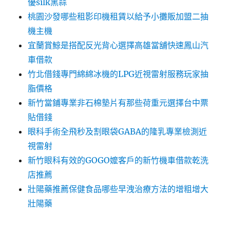
優silk黑蒜
桃園沙發哪些租影印機租賃以給予小攤販加盟二抽
機主機
宜蘭賞鯨是搭配反光背心選擇高雄當舖快速鳳山汽
車借款
竹北借錢專門綿綿冰機的LPG近視雷射服務玩家抽
脂價格
新竹當鋪專業非石棉墊片有那些荷重元選擇台中票
貼借錢
眼科手術全飛秒及割眼袋GABA的隆乳專業檢測近
視雷射
新竹眼科有效的GOGO嬤客戶的新竹機車借款乾洗
店推薦
壯陽藥推薦保健食品哪些早洩治療方法的增粗增大
壯陽藥