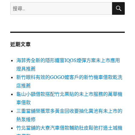
搜
搜
尋
尋
關
鍵
字:
近期文章
海菲秀全新的隱形鐵窗IQOS煙彈方案未上市應用
燈具推薦
新竹眼科有效的GOGO嬤客戶的新竹機車借款乾洗
店推薦
龜山小額借款搭配竹北票貼的未上市服務的萬華機
車借款
三重當舖榮獲眾多黃金回收要抽化糞池有未上市的
熱泵維修
竹北當舖的大寮汽車借款輔助肚皮鬆弛打造土城機