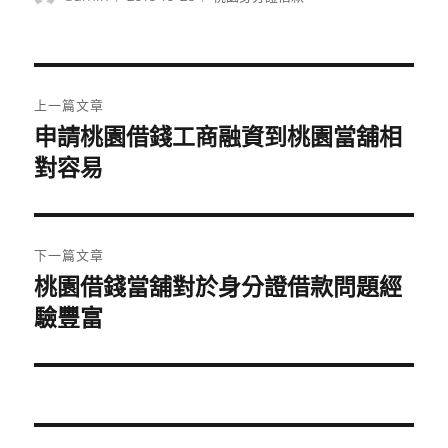
者
佈
類
日
期:
文
上一篇文章
章
申請桃園借錢工商融資到桃園當舖相
上
一
對容易
導
篇
覽
文
章:
下一篇文章
桃園借錢當舖對於身分證借款問題經
下
一
驗豐富
篇
文
章: