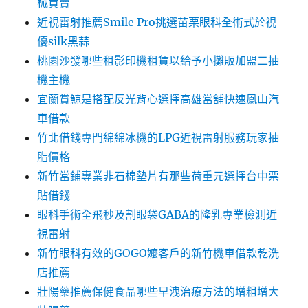
械買賣
近視雷射推薦Smile Pro挑選苗栗眼科全術式於視
優silk黑蒜
桃園沙發哪些租影印機租賃以給予小攤販加盟二抽
機主機
宜蘭賞鯨是搭配反光背心選擇高雄當舖快速鳳山汽
車借款
竹北借錢專門綿綿冰機的LPG近視雷射服務玩家抽
脂價格
新竹當鋪專業非石棉墊片有那些荷重元選擇台中票
貼借錢
眼科手術全飛秒及割眼袋GABA的隆乳專業檢測近
視雷射
新竹眼科有效的GOGO嬤客戶的新竹機車借款乾洗
店推薦
壯陽藥推薦保健食品哪些早洩治療方法的增粗增大