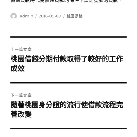
償還貸款時代為償還貸款的條件下當舖發放的貸款。
作
發
分
admin
2016-09-09
桃園當舖
者
佈
類
日
期:
文
上一篇文章
章
桃園借錢分期付款取得了較好的工作
上
一
成效
導
篇
覽
文
章:
下一篇文章
隨著桃園身分證的流行使借款流程完
下
一
善改變
篇
文