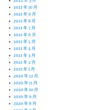
2022 年 3 月
2021 年 10 月
2021 年 9 月
2021 年 8 月
2021 年 7 月
2021 年 6 月
2021 年 5 月
2021 年 4 月
2021 年 3 月
2021 年 2 月
2021 年 1 月
2020 年 12 月
2020 年 11 月
2020 年 10 月
2020 年 9 月
2020 年 8 月