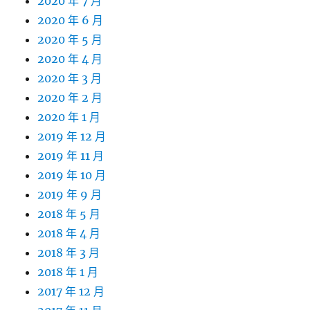
2020 年 7 月
2020 年 6 月
2020 年 5 月
2020 年 4 月
2020 年 3 月
2020 年 2 月
2020 年 1 月
2019 年 12 月
2019 年 11 月
2019 年 10 月
2019 年 9 月
2018 年 5 月
2018 年 4 月
2018 年 3 月
2018 年 1 月
2017 年 12 月