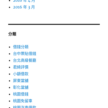
2016 年 4 月
2016 年 3 月
分類
借錢分類
台中票貼借錢
台北高級餐廳
君綺評價
小額借款
屏東當舖
彰化當舖
桃園借錢
桃園免留車
桃園汽車借款