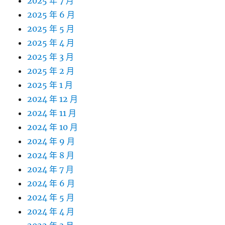
2025 年 7 月
2025 年 6 月
2025 年 5 月
2025 年 4 月
2025 年 3 月
2025 年 2 月
2025 年 1 月
2024 年 12 月
2024 年 11 月
2024 年 10 月
2024 年 9 月
2024 年 8 月
2024 年 7 月
2024 年 6 月
2024 年 5 月
2024 年 4 月