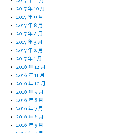
2017 年 11 月
2017 年 10 月
2017 年 9 月
2017 年 8 月
2017 年 4 月
2017 年 3 月
2017 年 2 月
2017 年 1 月
2016 年 12 月
2016 年 11 月
2016 年 10 月
2016 年 9 月
2016 年 8 月
2016 年 7 月
2016 年 6 月
2016 年 5 月