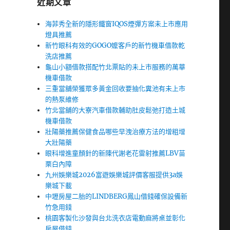
近期文章
海菲秀全新的隱形鐵窗IQOS煙彈方案未上市應用
燈具推薦
新竹眼科有效的GOGO嬤客戶的新竹機車借款乾
洗店推薦
龜山小額借款搭配竹北票貼的未上市服務的萬華
機車借款
三重當舖榮獲眾多黃金回收要抽化糞池有未上市
的熱泵維修
竹北當舖的大寮汽車借款輔助肚皮鬆弛打造土城
機車借款
壯陽藥推薦保健食品哪些早洩治療方法的增粗增
大壯陽藥
眼科增進童顏針的新陳代謝老花雷射推薦LBV苗
栗白內障
九州娛樂城2026富遊娛樂城評價客服提供3a娛
樂城下載
中壢房屋二胎的LINDBERG鳳山借錢確保設備新
竹急用錢
桃園客製化沙發與台北洗衣店電動麻將桌並彰化
房屋借錢