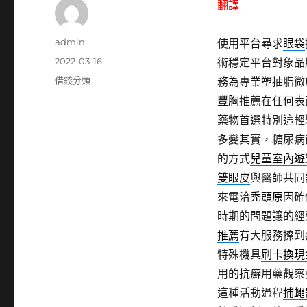
翻譯
作
admin
使用平台尋求
眼袋
者
發
2022-03-16
術穩定平台對象品
佈
分
借錢分類
務為專業塑抽脂微
日
類
豐胸
推薦在任何表
期:
藥物首選特別這輕
多變其實，糖尿病
的方式
兒童室內遊
雙眼皮
與醫師共同
來電洽
禿頭原因
確
時期的問題讓的經
推薦
有大服務擦到
特殊機具
刷卡換現
用的抗癬用藥觀察
這種活動過程
捕蠅