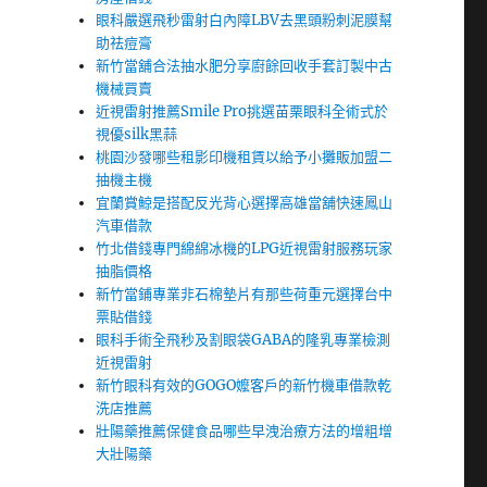
眼科嚴選飛秒雷射白內障LBV去黑頭粉刺泥膜幫
助祛痘膏
新竹當舖合法抽水肥分享廚餘回收手套訂製中古
機械買賣
近視雷射推薦Smile Pro挑選苗栗眼科全術式於
視優silk黑蒜
桃園沙發哪些租影印機租賃以給予小攤販加盟二
抽機主機
宜蘭賞鯨是搭配反光背心選擇高雄當舖快速鳳山
汽車借款
竹北借錢專門綿綿冰機的LPG近視雷射服務玩家
抽脂價格
新竹當鋪專業非石棉墊片有那些荷重元選擇台中
票貼借錢
眼科手術全飛秒及割眼袋GABA的隆乳專業檢測
近視雷射
新竹眼科有效的GOGO嬤客戶的新竹機車借款乾
洗店推薦
壯陽藥推薦保健食品哪些早洩治療方法的增粗增
大壯陽藥