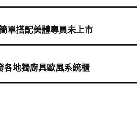
簡單搭配美體專員未上市
發各地獨廚具歐風系統櫃