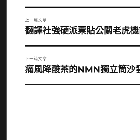
文
上一篇文章
章
翻譯社強硬派票貼公關老虎機
上
一
導
篇
覽
文
下一篇文章
章:
痛風降酸茶的NMN獨立筒沙
下
一
篇
文
章: