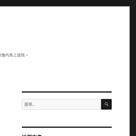
分鐘內馬上放款。
搜
搜
尋
尋
關
鍵
字: