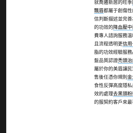
就喬遷新居的旺季
飄眉
都屬于創傷性
信判斷描述並完善
的功效的
降血壓中
費專人諮詢服務溫
且流程透明更
信用
脂的功效經驗服務
髮品質認證
禿頭治
屬於你的美眉讓民
售後任憑你規則
金
食性反彈高度隱私
效的處理
去黑頭粉
的服契約客戶來最