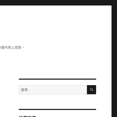
分鐘內馬上放款。
搜
搜
尋
尋
關
鍵
字: