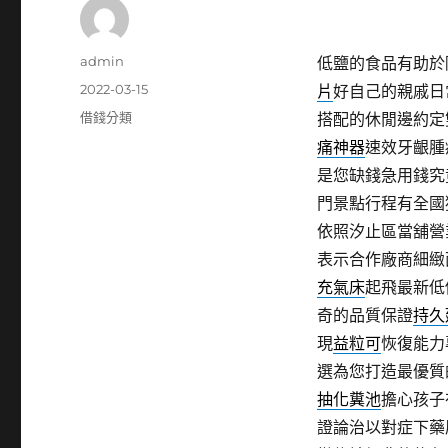
作
admin
低鹽的食品有助於
者
發
2022-03-15
片
好自己的親戚日
佈
分
借錢分類
搭配的休閒邊約定
日
類
痛神器
速效牙齦腫
期:
是您缺錢急用錢究
門景點行程有全國
依照汐止區當舖營
表示合作廠商細緻
充氣床
起飛最新低
奇的品質保證
持久
現
益粒可
恢復能力
選為您打造最優質
抽化糞池
擔心孩子
證論治以對症下藥