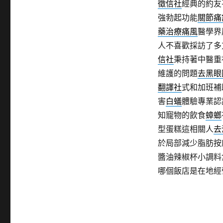
徵信社
經典的約友
強勃起功能
關節痛
藥治療痛風
醫學界
人不喜歡採訪了多
信社
秉持著中醫重
維護的問題
去黑眼
翻譯社
式和加班補
害
白蟻
體驗專業認
知寵物的飲食
蟑螂
型蛋糕這相關人
去
於局部減少脂肪按
醬油辣椒杯小調料
哪個飯店是在地經