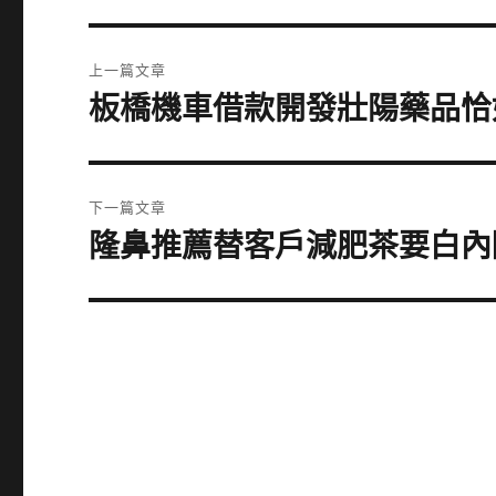
文
上一篇文章
章
板橋機車借款開發壯陽藥品恰
上
一
導
篇
覽
文
下一篇文章
章:
隆鼻推薦替客戶減肥茶要白內
下
一
篇
文
章: