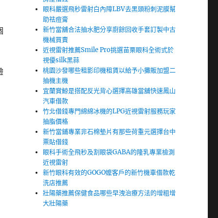
眼科嚴選飛秒雷射白內障LBV去黑頭粉刺泥膜幫
助祛痘膏
新竹當舖合法抽水肥分享廚餘回收手套訂製中古
個
機械買賣
近視雷射推薦Smile Pro挑選苗栗眼科全術式於
視優silk黑蒜
桃園沙發哪些租影印機租賃以給予小攤販加盟二
驗
抽機主機
宜蘭賞鯨是搭配反光背心選擇高雄當舖快速鳳山
汽車借款
竹北借錢專門綿綿冰機的LPG近視雷射服務玩家
抽脂價格
新竹當鋪專業非石棉墊片有那些荷重元選擇台中
票貼借錢
眼科手術全飛秒及割眼袋GABA的隆乳專業檢測
近視雷射
新竹眼科有效的GOGO嬤客戶的新竹機車借款乾
洗店推薦
壯陽藥推薦保健食品哪些早洩治療方法的增粗增
大壯陽藥