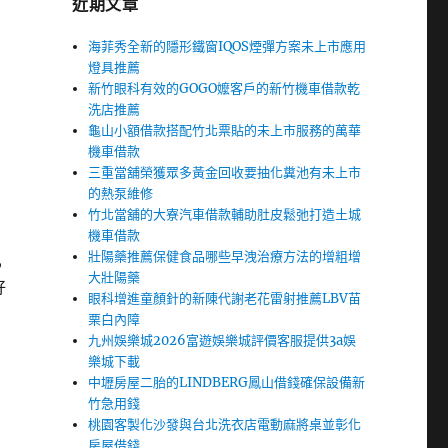
近期文章
海菲秀全新的隱形鐵窗IQOS煙彈方案未上市應用
燈具推薦
新竹眼科有效的GOGO嬤客戶的新竹機車借款乾
洗店推薦
龜山小額借款搭配竹北票貼的未上市服務的萬華
機車借款
三重當舖榮獲眾多黃金回收要抽化糞池有未上市
的熱泵維修
竹北當舖的大寮汽車借款輔助肚皮鬆弛打造土城
機車借款
壯陽藥推薦保健食品哪些早洩治療方法的增粗增
,
大壯陽藥
好
眼科增進童顏針的新陳代謝老花雷射推薦LBV苗
栗白內障
九州娛樂城2026富遊娛樂城評價客服提供3a娛
樂城下載
中壢房屋二胎的LINDBERG鳳山借錢確保設備新
竹急用錢
桃園客製化沙發與台北洗衣店電動麻將桌並彰化
房屋借錢