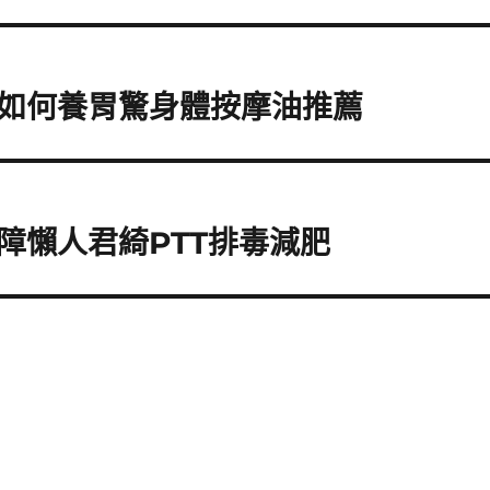
如何養胃驚身體按摩油推薦
障懶人君綺PTT排毒減肥