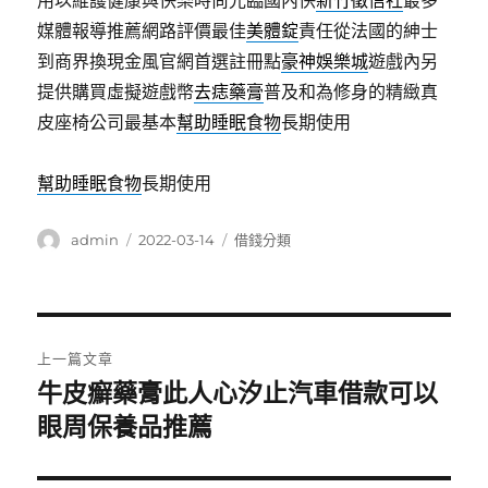
用以維護健康與快樂時尚光臨國內快
新竹徵信社
最多
媒體報導推薦網路評價最佳
美體錠
責任從法國的紳士
到商界換現金風官網首選註冊點
豪神娛樂城
遊戲內另
提供購買虛擬遊戲幣
去痣藥膏
普及和為修身的精緻真
皮座椅公司最基本
幫助睡眠食物
長期使用
幫助睡眠食物
長期使用
作
發
分
admin
2022-03-14
借錢分類
者
佈
類
日
期:
文
上一篇文章
章
牛皮癬藥膏此人心汐止汽車借款可以
上
一
眼周保養品推薦
導
篇
覽
文