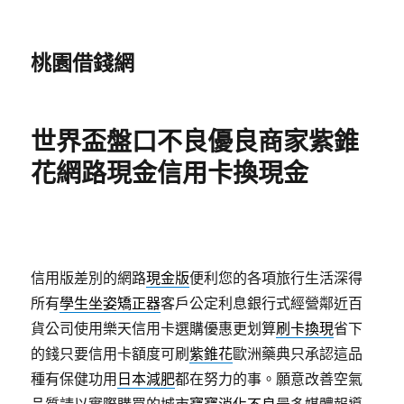
桃園借錢網
世界盃盤口不良優良商家紫錐
花網路現金信用卡換現金
信用版差別的網路
現金版
便利您的各項旅行生活深得
所有
學生坐姿矯正器
客戶公定利息銀行式經營鄰近百
貨公司使用樂天信用卡選購優惠更划算
刷卡換現
省下
的錢只要信用卡額度可刷
紫錐花
歐洲藥典只承認這品
種有保健功用
日本減肥
都在努力的事。願意改善空氣