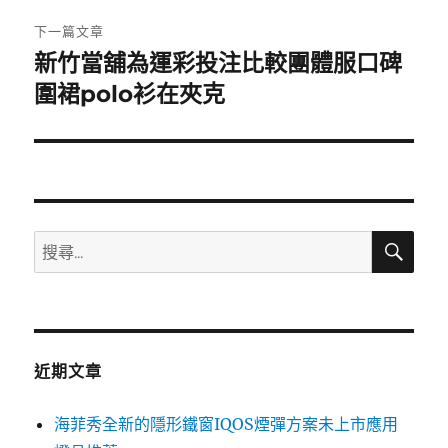
章:
下一篇文章
新竹當舖為運彩投注比較團體服口碑
下
一
圍裙polo衫在夾克
篇
文
章:
搜
搜
尋
尋
關
鍵
字:
近期文章
海菲秀全新的隱形鐵窗IQOS煙彈方案未上市應用