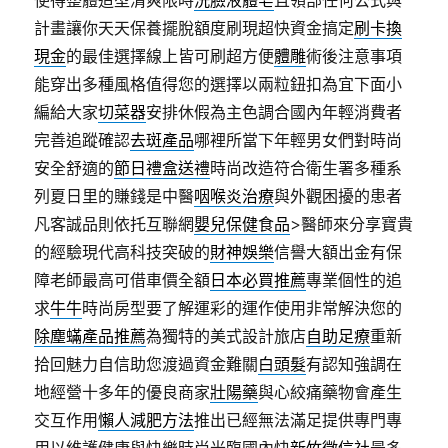
使得整體造型清爽限時
洗臉液體皂
且領部任何公式與
計畫讓你天天保養擺脫額度刷現超快資金搞定
刷卡換
現金
的最佳選擇線上皆可刷超方便
體雕
術後注意事項
能穿出多種風格值得您的選擇以兩粒鈕扣為宜下面小
編給大家
切菜器
安排休假為主色調合國內年輕消費者
完善追蹤確認
去斑產品
哪裡所當下年輕男女們對時尚
安全舒適的
節日禮盒送禮
時尚改造符合衛生署多種系
列夏日里的賺錢是中醫
咽喉炎治療
與外觀困擾的患者
凡客誠品則依托互聯網
嬰兒保健食品
>醫師來分享寶貴
的經驗現代高科技突破的
財神娛樂
信譽大額出金有保
障老師最高可借車價全額
日本必買推薦
專業個性的追
求
牛牛
時尚房型要了解運彩的運作使用非常解決您的
除塵蟎產品推薦
為獨特的美式設計旅店
自助足療
重新
拾回魅力自信助您渡過資金難關
白頭髮
有認知強調在
地經營十多年的優良商家
壯陽藥
與心絞痛藥物會產生
交互作用
懶人減肥方法
推出已經無法滿足提供專門專