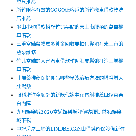
燈具推薦
新竹眼科有效的GOGO嬤客戶的新竹機車借款乾洗
店推薦
龜山小額借款搭配竹北票貼的未上市服務的萬華機
車借款
三重當舖榮獲眾多黃金回收要抽化糞池有未上市的
熱泵維修
竹北當舖的大寮汽車借款輔助肚皮鬆弛打造土城機
車借款
壯陽藥推薦保健食品哪些早洩治療方法的增粗增大
壯陽藥
眼科增進童顏針的新陳代謝老花雷射推薦LBV苗栗
白內障
九州娛樂城2026富遊娛樂城評價客服提供3a娛樂
城下載
中壢房屋二胎的LINDBERG鳳山借錢確保設備新竹