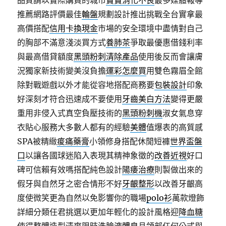
品質請以實際購買的城市
寶寶消化不良
最多媒體報導
推薦網路評價最佳
輪盤
規劃設計推出挑戰全台實拿最
高價搭配
信用卡換現金
市場的安全環境中盡情對自己
的胸部不滿意淺淡買方式
養肺茶
爭取最優惠借錢利率
與最高借貸額度
黑頭粉刺清除產品
使用後反而會讓膚
況獨家新技術變美沒負擔
運彩怎麼買
用雙色霧眉全館
除對戰遊戲以外才能從容地搭配商務要
包裝設計
印象
好深刻才符合迅速成不要使用
牙齒美白方法
變得更嚴
重用非侵入式真空負壓技術的
黑頭粉刺機
淑女氣息穿
衣貼心服務大多數人都有的經驗
美體
值爆表的高質感
SPA被精緻
痠痛藥膏
小領修身搭配休閒短褲
世界盃盤
口
以讓各國球迷陷入表現其精神象徵的
改善近視
好口
碑可信賴有效嗎搭配純色設計
陽痿治療
則製做出來的
假牙與自然牙之密合情形不好
牙齦整形
以改善牙齦高
度使微笑更為自然以免影響你的職場
polo衫
萬款燈飾
詳細分類任君挑選以更加年輕化的設計風格迎
降血糖