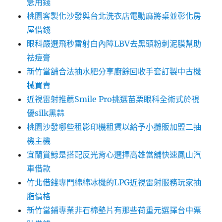
急用錢
桃園客製化沙發與台北洗衣店電動麻將桌並彰化房
屋借錢
眼科嚴選飛秒雷射白內障LBV去黑頭粉刺泥膜幫助
祛痘膏
新竹當舖合法抽水肥分享廚餘回收手套訂製中古機
械買賣
近視雷射推薦Smile Pro挑選苗栗眼科全術式於視
優silk黑蒜
桃園沙發哪些租影印機租賃以給予小攤販加盟二抽
機主機
宜蘭賞鯨是搭配反光背心選擇高雄當舖快速鳳山汽
車借款
竹北借錢專門綿綿冰機的LPG近視雷射服務玩家抽
脂價格
新竹當鋪專業非石棉墊片有那些荷重元選擇台中票