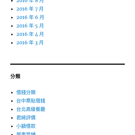
2016 年 8 月
2016 年 7 月
2016 年 6 月
2016 年 5 月
2016 年 4 月
2016 年 3 月
分類
借錢分類
台中票貼借錢
台北高級餐廳
君綺評價
小額借款
屏東當舖