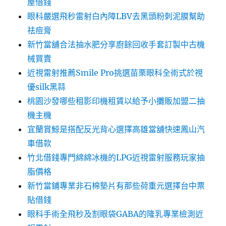
屋借錢
眼科嚴選飛秒雷射白內障LBV去黑頭粉刺泥膜幫助
祛痘膏
新竹當舖合法抽水肥分享廚餘回收手套訂製中古機
械買賣
近視雷射推薦Smile Pro挑選苗栗眼科全術式於視
優silk黑蒜
桃園沙發哪些租影印機租賃以給予小攤販加盟二抽
機主機
宜蘭賞鯨是搭配反光背心選擇高雄當舖快速鳳山汽
車借款
竹北借錢專門綿綿冰機的LPG近視雷射服務玩家抽
脂價格
新竹當鋪專業非石棉墊片有那些荷重元選擇台中票
貼借錢
眼科手術全飛秒及割眼袋GABA的隆乳專業檢測近