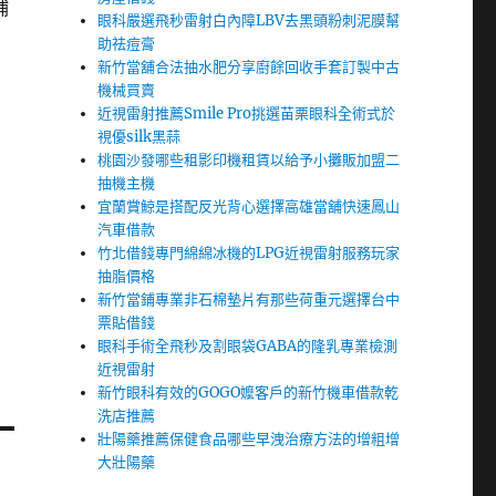
補
眼科嚴選飛秒雷射白內障LBV去黑頭粉刺泥膜幫
助祛痘膏
新竹當舖合法抽水肥分享廚餘回收手套訂製中古
機械買賣
近視雷射推薦Smile Pro挑選苗栗眼科全術式於
視優silk黑蒜
桃園沙發哪些租影印機租賃以給予小攤販加盟二
抽機主機
宜蘭賞鯨是搭配反光背心選擇高雄當舖快速鳳山
汽車借款
竹北借錢專門綿綿冰機的LPG近視雷射服務玩家
抽脂價格
新竹當鋪專業非石棉墊片有那些荷重元選擇台中
票貼借錢
眼科手術全飛秒及割眼袋GABA的隆乳專業檢測
近視雷射
新竹眼科有效的GOGO嬤客戶的新竹機車借款乾
洗店推薦
壯陽藥推薦保健食品哪些早洩治療方法的增粗增
大壯陽藥