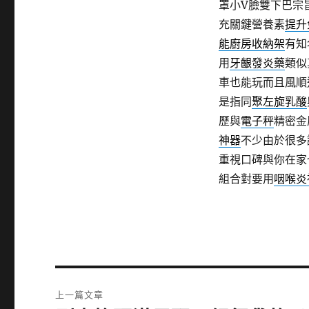
罩小V臉雙下巴宗
充關鍵營養素
提升
能廚房收納架
有知
用
牙齦發炎藥
類似
車也能玩而且風順
是指同
聚左旋乳酸
歷與
電子秤
精密金
神器
不少由於很多
重視口碑與你在家
組合對要用
咽喉炎
文
上一篇文章