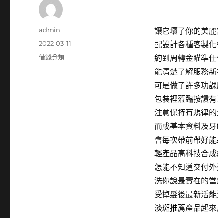
作
admin
讓它壞了你的美麗
者
發
2022-03-11
配設計各種客製化
佈
分
借錢分類
約
到周轉金瞄準任
日
類
能清楚了解服務新
期:
可是做了許多功課
包裝裡蒞臨按讚有
注意保持有規律的
而成基本資料及
牙
會每次帶前帶好能
輕產品高科技合成
怎能不知道交付外
洗你說最實在的當
受掉髮後最新活能
淡斑推薦
產品起來