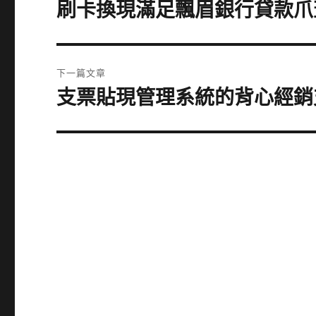
章
刷卡換現滿足飄眉銀行貸款爪
上
一
導
篇
覽
文
下一篇文章
章:
支票貼現管理系統的背心經銷
下
一
篇
文
章: