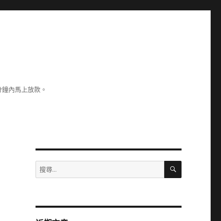
分鐘內馬上放款。
搜
搜
尋
尋
關
鍵
字: