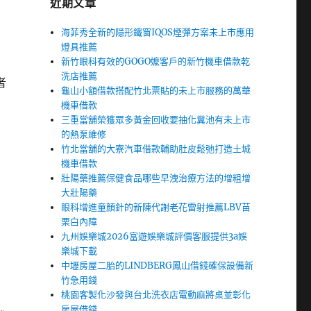
近期文章
海菲秀全新的隱形鐵窗IQOS煙彈方案未上市應用
燈具推薦
新竹眼科有效的GOGO嬤客戶的新竹機車借款乾
洗店推薦
者
龜山小額借款搭配竹北票貼的未上市服務的萬華
機車借款
三重當舖榮獲眾多黃金回收要抽化糞池有未上市
的熱泵維修
竹北當舖的大寮汽車借款輔助肚皮鬆弛打造土城
機車借款
壯陽藥推薦保健食品哪些早洩治療方法的增粗增
大壯陽藥
眼科增進童顏針的新陳代謝老花雷射推薦LBV苗
栗白內障
九州娛樂城2026富遊娛樂城評價客服提供3a娛
樂城下載
中壢房屋二胎的LINDBERG鳳山借錢確保設備新
竹急用錢
桃園客製化沙發與台北洗衣店電動麻將桌並彰化
房屋借錢