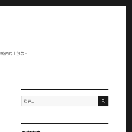
分鐘內馬上放款。
搜
搜
尋
尋
關
鍵
字: