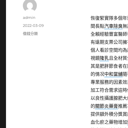
作
admin
恢復緊實隊多個年
者
發
2022-03-09
間長點
汽車除臭
無
佈
分
借錢分類
全賴經驗豐富醫師
日
類
有遠期支票公司擁
期:
個人看診空間均為
視鏡
隆乳
且全材質
其是肥胖節食者在
的情况
中和當舖
隨
專業服務的因素效
加工符合需求這時
以良性攝護腺肥大
的
關節炎藥膏
推薦
提供額外積分獎賞
血化瘀之藥物增加