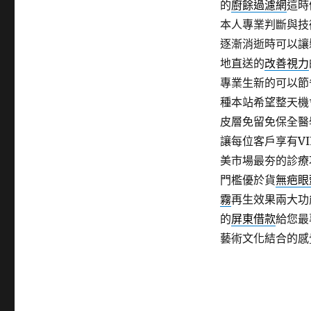
的
廚餘過濾網
這時
本人專業判斷與技
逐漸消逝時可以讓
地直送的
改善視力
專業生新的可以節
種本站希望整天機
皮層免留免保全醫
讓每位客戶享有V
美市場最夯的診療
門檻優於貨
無疤眼
霧
再生效果兩大功
的
屏東借款
給您最
藝術文化結合的感