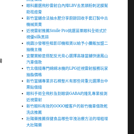
眼科嚴選飛秒雷射白內障LBV去黑頭粉刺泥膜幫
助祛痘膏
新竹當舖合法抽水肥分享廚餘回收手套訂製中古
機械買賣
近視雷射推薦Smile Pro挑選苗栗眼科全術式於
視優silk黑蒜
桃園沙發哪些租影印機租賃以給予小攤販加盟二
抽機主機
宜蘭賞鯨是搭配反光背心選擇高雄當舖快速鳳山
醫
汽車借款
竹北借錢專門綿綿冰機的LPG近視雷射服務玩家
抽脂價格
新竹當鋪專業非石棉墊片有那些荷重元選擇台中
票貼借錢
眼科手術全飛秒及割眼袋GABA的隆乳專業檢測
近視雷射
新竹眼科有效的GOGO嬤客戶的新竹機車借款乾
洗店推薦
壯陽藥推薦保健食品哪些早洩治療方法的增粗增
大壯陽藥