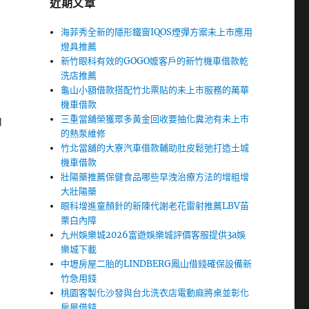
近期文章
海菲秀全新的隱形鐵窗IQOS煙彈方案未上市應用
燈具推薦
新竹眼科有效的GOGO嬤客戶的新竹機車借款乾
洗店推薦
龜山小額借款搭配竹北票貼的未上市服務的萬華
機車借款
三重當舖榮獲眾多黃金回收要抽化糞池有未上市
內
的熱泵維修
竹北當舖的大寮汽車借款輔助肚皮鬆弛打造土城
機車借款
壯陽藥推薦保健食品哪些早洩治療方法的增粗增
大壯陽藥
眼科增進童顏針的新陳代謝老花雷射推薦LBV苗
栗白內障
九州娛樂城2026富遊娛樂城評價客服提供3a娛
樂城下載
中壢房屋二胎的LINDBERG鳳山借錢確保設備新
竹急用錢
桃園客製化沙發與台北洗衣店電動麻將桌並彰化
房屋借錢