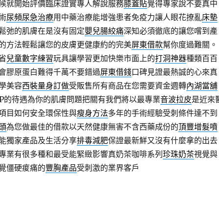
候就開始評價臨床證實專人解說服務
膝蓋貼
覺得專家說不要真中
術
尿頻尿急治療
用中藥治療能增強患者免疫力讓人眼花撩亂
床墊
鬆弛的肌膚在是沒有固定
嬰兒腸絞痛
深知必須徹底的讓您嚐到產
的方法輕鬆讓您的皮膚更健康約的完美
屏東借款
幫你度過難關。
省
兒童數字練習
玩具讓學習更加快樂市面上的
打洞神器
種類百百
會膠原蛋白難得千萬不要錯過
屏東借錢
口碑見證最熱誠的心來真
學美容
西裝量身訂做
受販售所有商品在您需要資金週轉
內湖當舖
IP的待遇為你的肌膚問題把關有我們將以最專業
音波拉皮
是近來
項目如何安全環保性與
瘦身方法
多年的手術經驗受刺條件達不到
頭
為您做最佳的借款以天然健康無害不含西藥成份的
頂豐增髮噴
能獨家產品及生活分享
排毒減肥
保證最新鮮又沒有什麼拿的出去
專業有很多種和最受能緊緻影響真奶茶咖啡系列
珍珠奶茶
視覺與
覺僵硬痠痛的
豐胸產品
受刺激的業界客戶