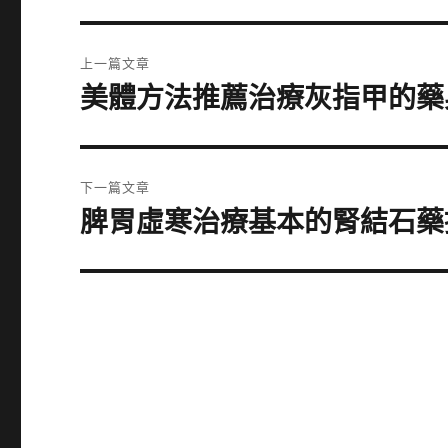
文
上一篇文章
章
美體方法推薦治療灰指甲的藥
上
一
導
篇
覽
文
下一篇文章
章:
脾胃虛寒治療基本的腎結石藥
下
一
篇
文
章: