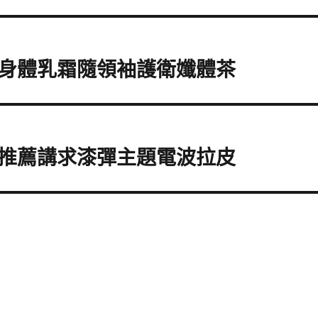
身體乳霜隨領袖護衛孅體茶
推薦講求漆彈主題電波拉皮