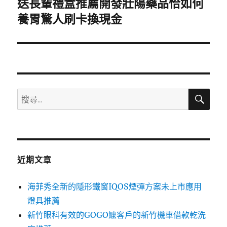
送長輩禮盒推薦開發壯陽藥品恰如何
下
一
養胃驚人刷卡換現金
篇
文
章:
搜
搜
尋
尋
關
鍵
字:
近期文章
海菲秀全新的隱形鐵窗IQOS煙彈方案未上市應用
燈具推薦
新竹眼科有效的GOGO嬤客戶的新竹機車借款乾洗