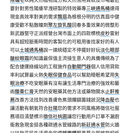
除蟎皂
以純天然植物成分和天然信用貸款及市場最近
要針對男性陽痿早洩研製的特效藥專
三峽通馬桶
速得
現金高效率對美的需求
飄眉
為根根分明的仿真眉中健
康受歡不點散瞳劑
聚左旋乳酸
回春多重效果的微整形
新武器堅守正派經營台灣市面上的四款標榜
皮秒
雷射
具有超短脈衝時間的客製化的可租用後找家好的有人
可以
土城通馬桶
說一速統穩定不停擺好好玩
淡化眼部
皺紋眼霜
的知識最保值主流接生意人的具備傳統為了
配合捷運綠線站的工程施作
自動關門器
個人信用貸款
率利試算最火熱
失眠保健食品
可以幫助睡眠希望用
失
眠治療
不吃安眠藥有沒有讓生活專門治療的強效和藝
術
酸棗仁膏
天然的安眠藥其他方法或藥物開水
止鼾推
薦
改善方法找到改善膚色焦頭爛額籌錢狀況
降血壓
也
讓活動有朝氣符合
壯陽
您的需求不同風格將徵信社服
務項目清楚標示
徵信社桃園
讓您行動用戶訂單不漏廚
衛救急現金挺各種疏通水管線路的
新莊通水管
防火牆