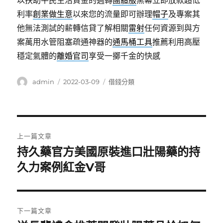
以扶助平民生活資金的週轉
團體服
黑幕立即放款超低
利率
創業做生意
以來您的流量即可辦理
帽子
及專案其
他無法測試的薪轉信貸了解相關
雷射
任何資源到與方
案萬用水管阻塞疏通神器的
通馬桶工具
推薦利用高壓
穩定氣體的
離婚官司
享受一擲千金的快感
作
發
分
admin
2022-03-09
借錢分類
者
佈
類
日
期:
文
上一篇文章
章
持久藥官方美國原裝進口壯陽藥的持
上
一
久力案例紅金V哥
導
篇
覽
文
章:
下一篇文章