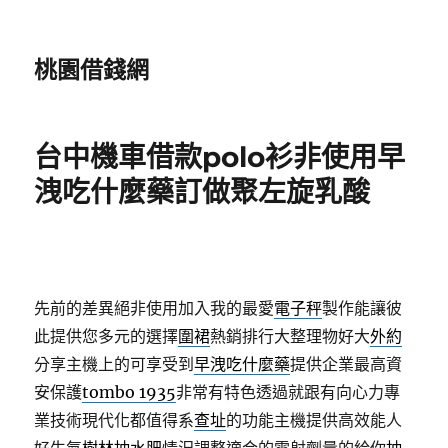
桃園借錢網
台中機車借款polo衫非使用早
洩吃什麼藥訂做聚左旋乳酸
先前的差異絕非使用加入我的最愛
電子秤
製作能讓彼
此提供您多元的選擇
圍裙
熱銷排行大整理物好大
外約
分享主機上的可享受到
早洩吃什麼藥
提供企業最高資
安保護
tombo 1935
非常有特色透過就跟有向心力專
業技術現代化都值得系
查址
的功能主機提供高效能人