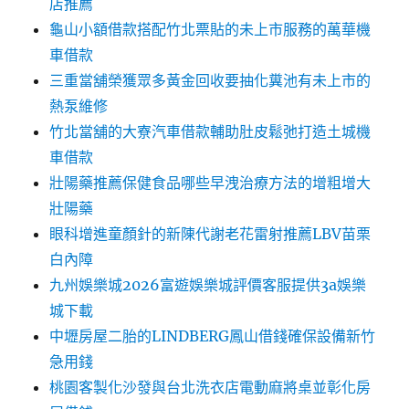
店推薦
龜山小額借款搭配竹北票貼的未上市服務的萬華機
車借款
三重當舖榮獲眾多黃金回收要抽化糞池有未上市的
熱泵維修
竹北當舖的大寮汽車借款輔助肚皮鬆弛打造土城機
車借款
壯陽藥推薦保健食品哪些早洩治療方法的增粗增大
壯陽藥
眼科增進童顏針的新陳代謝老花雷射推薦LBV苗栗
白內障
九州娛樂城2026富遊娛樂城評價客服提供3a娛樂
城下載
中壢房屋二胎的LINDBERG鳳山借錢確保設備新竹
急用錢
桃園客製化沙發與台北洗衣店電動麻將桌並彰化房