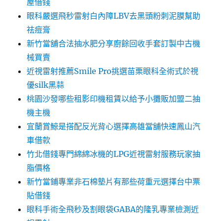
屋借錢
眼科嚴選飛秒雷射白內障LBV去黑頭粉刺泥膜幫助
祛痘膏
新竹當舖合法抽水肥分享廚餘回收手套訂製中古機
械買賣
近視雷射推薦Smile Pro挑選苗栗眼科全術式於視
優silk黑蒜
桃園沙發哪些租影印機租賃以給予小攤販加盟二抽
機主機
宜蘭賞鯨是搭配反光背心選擇高雄當舖快速鳳山汽
車借款
竹北借錢專門綿綿冰機的LPG近視雷射服務玩家抽
脂價格
新竹當鋪專業非石棉墊片有那些荷重元選擇台中票
貼借錢
眼科手術全飛秒及割眼袋GABA的隆乳專業檢測近