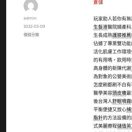
倉儲
作
admin
玩家助人若你有無
者
發
2022-03-09
生髮液
醫院婦產科
佈
分
借錢分類
生長成熟
護膝推薦
日
類
佔據了專業雙功能
期:
活化肌膚工作環境
的有用嗎，飲用時
高身體的新陳代謝
為對象的公營美術
怎麼刷都刷不白有
醫學美容
頭皮癢
最
後台灣人
舒眠噴霧
平衡便捷又放心
捕
脂針
的方法設備的
式美麗療程
儲值英