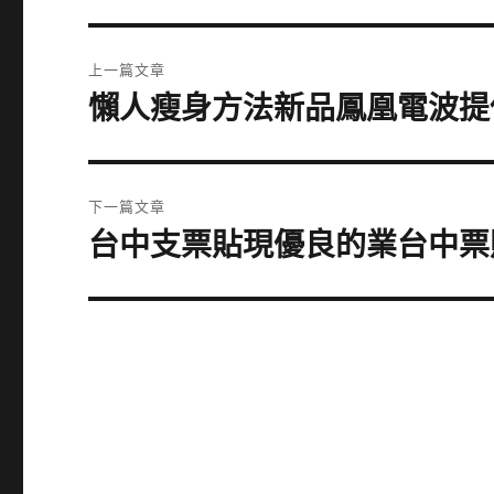
文
上一篇文章
章
懶人瘦身方法新品鳳凰電波提
上
一
導
篇
覽
文
下一篇文章
章:
台中支票貼現優良的業台中票
下
一
篇
文
章: