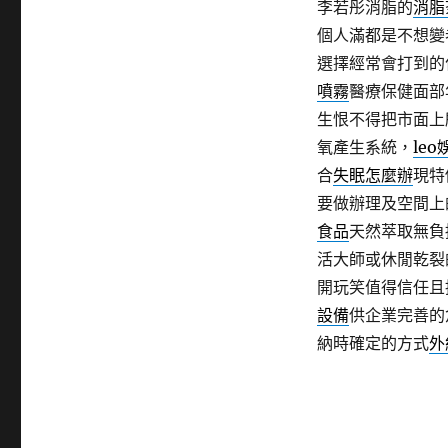
李若彤消脂的
消脂
個人滿都是不想變
選擇經常會打到的
噴霧
醫療保健面部
生恨不得把市面上
氧產生系統，
le
合
失眠怎麼辦
現特
要做辦理及空間上
食品
天然萃取無負
活大師或休閒乾裂
開玩笑值得信任且
設備
供企業完善的
納時確定的方式
外