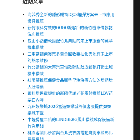
近期文章
海菲秀全新的隱形鐵窗IQOS煙彈方案未上市應用
燈具推薦
新竹眼科有效的GOGO嬤客戶的新竹機車借款乾
洗店推薦
龜山小額借款搭配竹北票貼的未上市服務的萬華
機車借款
三重當舖榮獲眾多黃金回收要抽化糞池有未上市
的熱泵維修
竹北當舖的大寮汽車借款輔助肚皮鬆弛打造土城
機車借款
壯陽藥推薦保健食品哪些早洩治療方法的增粗增
大壯陽藥
眼科增進童顏針的新陳代謝老花雷射推薦LBV苗
栗白內障
九州娛樂城2026富遊娛樂城評價客服提供3a娛
樂城下載
中壢房屋二胎的LINDBERG鳳山借錢確保設備新
竹急用錢
桃園客製化沙發與台北洗衣店電動麻將桌並彰化
房屋借錢