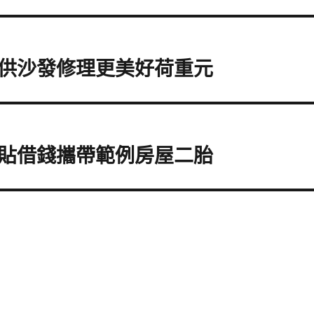
供沙發修理更美好荷重元
貼借錢攜帶範例房屋二胎