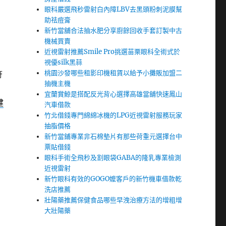
眼科嚴選飛秒雷射白內障LBV去黑頭粉刺泥膜幫
助祛痘膏
新竹當舖合法抽水肥分享廚餘回收手套訂製中古
機械買賣
近視雷射推薦Smile Pro挑選苗栗眼科全術式於
視優silk黑蒜
桃園沙發哪些租影印機租賃以給予小攤販加盟二
符
抽機主機
宜蘭賞鯨是搭配反光背心選擇高雄當舖快速鳳山
健
汽車借款
竹北借錢專門綿綿冰機的LPG近視雷射服務玩家
抽脂價格
新竹當鋪專業非石棉墊片有那些荷重元選擇台中
票貼借錢
眼科手術全飛秒及割眼袋GABA的隆乳專業檢測
近視雷射
新竹眼科有效的GOGO嬤客戶的新竹機車借款乾
洗店推薦
壯陽藥推薦保健食品哪些早洩治療方法的增粗增
大壯陽藥