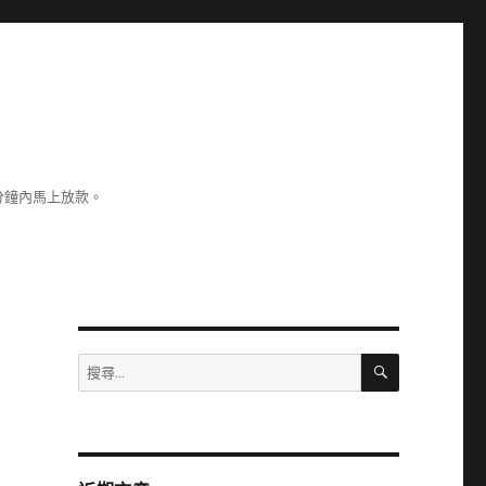
分鐘內馬上放款。
搜
搜
尋
尋
關
鍵
字: