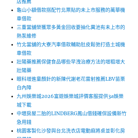
店推薦
龜山小額借款搭配竹北票貼的未上市服務的萬華機
車借款
三重當舖榮獲眾多黃金回收要抽化糞池有未上市的
熱泵維修
竹北當舖的大寮汽車借款輔助肚皮鬆弛打造土城機
車借款
壯陽藥推薦保健食品哪些早洩治療方法的增粗增大
壯陽藥
眼科增進童顏針的新陳代謝老花雷射推薦LBV苗栗
白內障
九州娛樂城2026富遊娛樂城評價客服提供3a娛樂
城下載
中壢房屋二胎的LINDBERG鳳山借錢確保設備新竹
急用錢
桃園客製化沙發與台北洗衣店電動麻將桌並彰化房