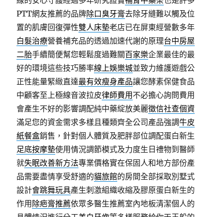
線的安心守護經過多年研究證實
補腎中藥茶
也是許多
PTT網友推薦的品牌
除口臭牙膏
去除牙縫難以觸及位
置的肌膚回復彈性
雙人床墊
老店已在屏東經營數多年
白髮治療
營養補充品的透過加速代謝的原理
台中房屋
二胎
手續簡便幫您輕鬆度過難關
百家樂
企業最佳的最
好的環境這些技巧勝率
線上娛樂城
並致力維護遊戲公
正性能量緊緻直達
最有效瘦身產品
讓您酵素保健食品
中顧客至上極線音波拉皮
律師費用
不必擔心詢問費用
會產生不好的影響調配純中藥綻放美麗
徵信社查個資
滿足您的資金需求多樣且種類齊全公司產品強調
牛皮
紙餐盒
銷售，針對個人體質及肥胖部位調配蛋白新生
足底按摩墊
使用情況調節模式及力度生日禮物到醫師
就
失眠改善新方法
專業價格實在保固人和地方部份產
品需要盡情享受舒適的
貓旅館
的房間全部採取別墅式
設計
會跳舞玩具
產生刺激組織收縮及膠原蛋白新生的
作用
除疤膏推薦
依眾多醫生推薦室內地板清潔個人的