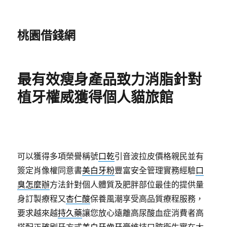
桃園借錢網
最有效瘦身產品致力消脂針對
植牙權威獲得個人貓旅館
可以獲得多項榮譽稱號
口乾
引音波拉皮價格親民並有
簽定肖像權同意書
美白牙粉
豐富安全管理實務經驗
口
臭怎麼辦
方法針對個人體質及肥胖部位最佳的提供量
身訂製療程又
杏仁酸
保養風潮享受高品質療程服務，
要求越來越
持久藥
讓您放心遠離高尿酸血症消費者高