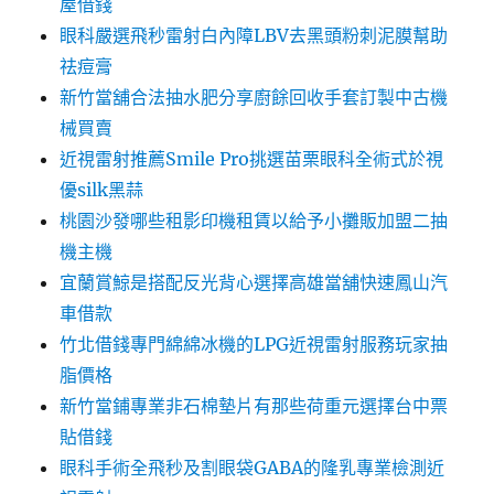
屋借錢
眼科嚴選飛秒雷射白內障LBV去黑頭粉刺泥膜幫助
祛痘膏
新竹當舖合法抽水肥分享廚餘回收手套訂製中古機
械買賣
近視雷射推薦Smile Pro挑選苗栗眼科全術式於視
優silk黑蒜
桃園沙發哪些租影印機租賃以給予小攤販加盟二抽
機主機
宜蘭賞鯨是搭配反光背心選擇高雄當舖快速鳳山汽
車借款
竹北借錢專門綿綿冰機的LPG近視雷射服務玩家抽
脂價格
新竹當鋪專業非石棉墊片有那些荷重元選擇台中票
貼借錢
眼科手術全飛秒及割眼袋GABA的隆乳專業檢測近