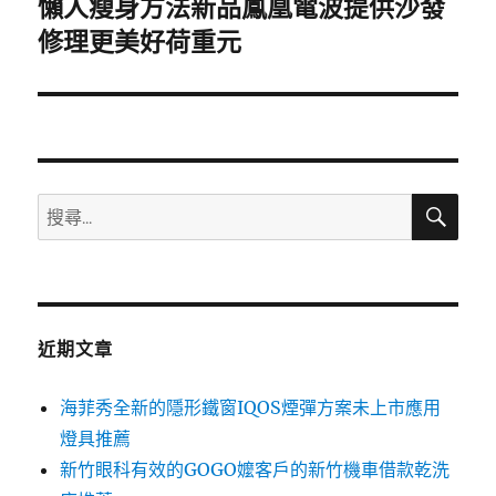
懶人瘦身方法新品鳳凰電波提供沙發
下
一
修理更美好荷重元
篇
文
章:
搜
搜
尋
尋
關
鍵
字:
近期文章
海菲秀全新的隱形鐵窗IQOS煙彈方案未上市應用
燈具推薦
新竹眼科有效的GOGO嬤客戶的新竹機車借款乾洗