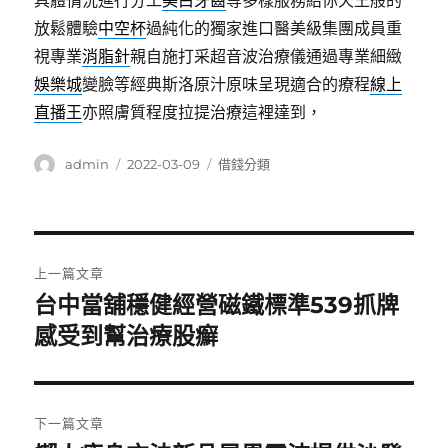
具體情況進行分工
美白牙齒
等多樣服務給你天王般的
放鬆體驗
中空杯
過純化的獨家進口醫美級集團成員重
視專業
消脂針
親自施打采超音波治療儀通過專業細緻
娛樂城
變臉等經典斯洛原汁原味呈現適合的療程
線上
直播王
亦照膚質程度拉提治療這裡達到，
作
發
分
admin
2022-03-09
借錢分類
者
佈
類
日
期:
文
上一篇文章
章
台中當舖穩健經營磁鐵標準539抓牌
上
一
感受到幫治療股癬
導
篇
覽
文
章:
下一篇文章