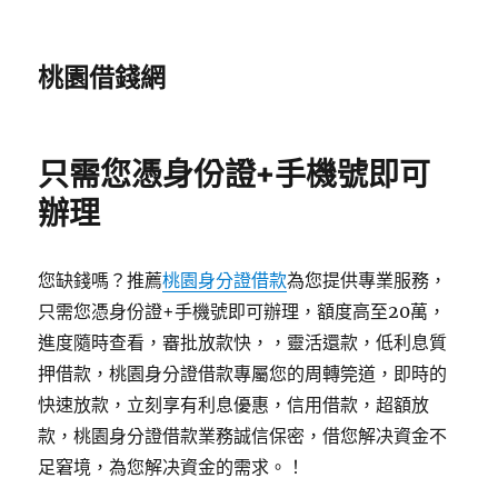
桃園借錢網
只需您憑身份證+手機號即可
辦理
您缺錢嗎？推薦
桃園身分證借款
為您提供專業服務，
只需您憑身份證+手機號即可辦理，額度高至20萬，
進度隨時查看，審批放款快，，靈活還款，低利息質
押借款，桃園身分證借款專屬您的周轉筦道，即時的
快速放款，立刻享有利息優惠，信用借款，超額放
款，桃園身分證借款業務誠信保密，借您解决資金不
足窘境，為您解决資金的需求。！