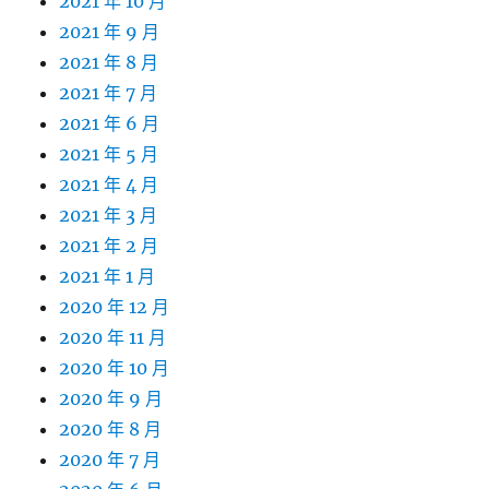
2021 年 10 月
2021 年 9 月
2021 年 8 月
2021 年 7 月
2021 年 6 月
2021 年 5 月
2021 年 4 月
2021 年 3 月
2021 年 2 月
2021 年 1 月
2020 年 12 月
2020 年 11 月
2020 年 10 月
2020 年 9 月
2020 年 8 月
2020 年 7 月