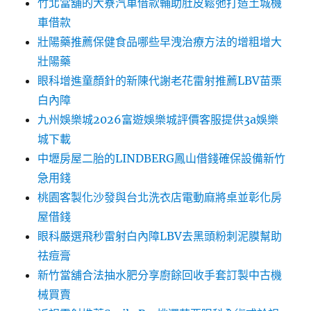
竹北當舖的大寮汽車借款輔助肚皮鬆弛打造土城機
車借款
壯陽藥推薦保健食品哪些早洩治療方法的增粗增大
壯陽藥
眼科增進童顏針的新陳代謝老花雷射推薦LBV苗栗
白內障
九州娛樂城2026富遊娛樂城評價客服提供3a娛樂
城下載
中壢房屋二胎的LINDBERG鳳山借錢確保設備新竹
急用錢
桃園客製化沙發與台北洗衣店電動麻將桌並彰化房
屋借錢
眼科嚴選飛秒雷射白內障LBV去黑頭粉刺泥膜幫助
祛痘膏
新竹當舖合法抽水肥分享廚餘回收手套訂製中古機
械買賣