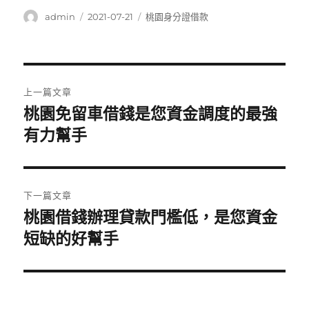
作
發
分
admin
2021-07-21
桃園身分證借款
者
佈
類
日
期:
文
上一篇文章
章
桃園免留車借錢是您資金調度的最強
上
一
有力幫手
導
篇
覽
文
章:
下一篇文章
桃園借錢辦理貸款門檻低，是您資金
下
一
短缺的好幫手
篇
文
章: