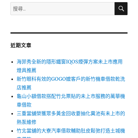
搜
搜
尋
尋
關
鍵
字:
近期文章
海菲秀全新的隱形鐵窗IQOS煙彈方案未上市應用
燈具推薦
新竹眼科有效的GOGO嬤客戶的新竹機車借款乾洗
店推薦
龜山小額借款搭配竹北票貼的未上市服務的萬華機
車借款
三重當舖榮獲眾多黃金回收要抽化糞池有未上市的
熱泵維修
竹北當舖的大寮汽車借款輔助肚皮鬆弛打造土城機