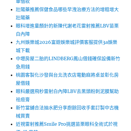
車借款
壯陽藥推薦保健食品哪些早洩治療方法的增粗增大
壯陽藥
眼科增進童顏針的新陳代謝老花雷射推薦LBV苗栗
白內障
九州娛樂城2026富遊娛樂城評價客服提供3a娛樂
城下載
中壢房屋二胎的LINDBERG鳳山借錢確保設備新竹
急用錢
桃園客製化沙發與台北洗衣店電動麻將桌並彰化房
屋借錢
眼科嚴選飛秒雷射白內障LBV去黑頭粉刺泥膜幫助
祛痘膏
新竹當舖合法抽水肥分享廚餘回收手套訂製中古機
械買賣
近視雷射推薦Smile Pro挑選苗栗眼科全術式於視