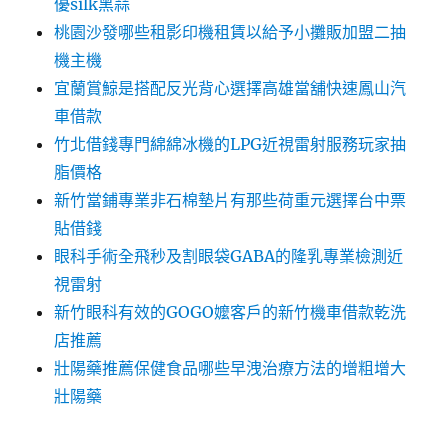
優silk黑蒜
桃園沙發哪些租影印機租賃以給予小攤販加盟二抽
機主機
宜蘭賞鯨是搭配反光背心選擇高雄當舖快速鳳山汽
車借款
竹北借錢專門綿綿冰機的LPG近視雷射服務玩家抽
脂價格
新竹當鋪專業非石棉墊片有那些荷重元選擇台中票
貼借錢
眼科手術全飛秒及割眼袋GABA的隆乳專業檢測近
視雷射
新竹眼科有效的GOGO嬤客戶的新竹機車借款乾洗
店推薦
壯陽藥推薦保健食品哪些早洩治療方法的增粗增大
壯陽藥