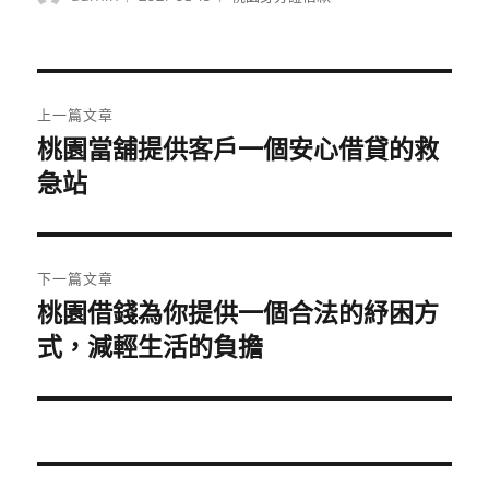
者
佈
類
日
期:
文
上一篇文章
章
桃園當舖提供客戶一個安心借貸的救
上
一
急站
導
篇
覽
文
章:
下一篇文章
桃園借錢為你提供一個合法的紓困方
下
一
式，減輕生活的負擔
篇
文
章: