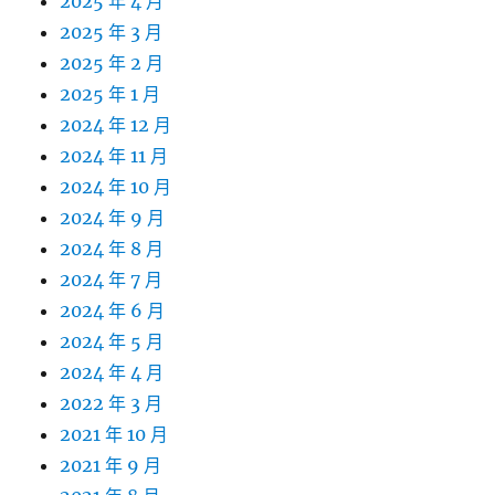
2025 年 4 月
2025 年 3 月
2025 年 2 月
2025 年 1 月
2024 年 12 月
2024 年 11 月
2024 年 10 月
2024 年 9 月
2024 年 8 月
2024 年 7 月
2024 年 6 月
2024 年 5 月
2024 年 4 月
2022 年 3 月
2021 年 10 月
2021 年 9 月