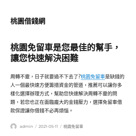
桃園借錢網
桃園免留車是您最佳的幫手，
讓您快速解決困難
周轉不靈，日子就要過不下去了?
桃園免留車
是缺錢的
人一個最快速方便籌措資金的管道，推薦可以讓你多
樣化選擇辦理方式，幫助您快速解決周轉不靈的問
題，若您也正在面臨龐大的金錢壓力，選擇免留車借
款保證讓你借錢不必再煩惱。
作
發
分
admin
2021-05-11
桃園免留車
者
佈
類