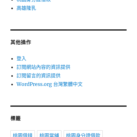
高雄隆乳
其他操作
登入
訂閱網站內容的資訊提供
訂閱留言的資訊提供
WordPress.org 台灣繁體中文
標籤
桃園借錢
桃園當舖
桃園身分證借款