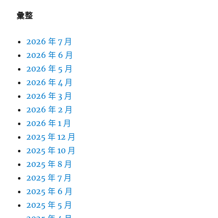
彙整
2026 年 7 月
2026 年 6 月
2026 年 5 月
2026 年 4 月
2026 年 3 月
2026 年 2 月
2026 年 1 月
2025 年 12 月
2025 年 10 月
2025 年 8 月
2025 年 7 月
2025 年 6 月
2025 年 5 月