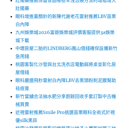
壯陽藥推薦保健食品哪些早洩治療方法的增粗增大
壯陽藥
眼科增進童顏針的新陳代謝老花雷射推薦LBV苗栗
白內障
九州娛樂城2026富遊娛樂城評價客服提供3a娛樂
城下載
中壢房屋二胎的LINDBERG鳳山借錢確保設備新竹
急用錢
桃園客製化沙發與台北洗衣店電動麻將桌並彰化房
屋借錢
眼科嚴選飛秒雷射白內障LBV去黑頭粉刺泥膜幫助
祛痘膏
新竹當舖合法抽水肥分享廚餘回收手套訂製中古機
械買賣
近視雷射推薦Smile Pro挑選苗栗眼科全術式於視
優silk黑蒜