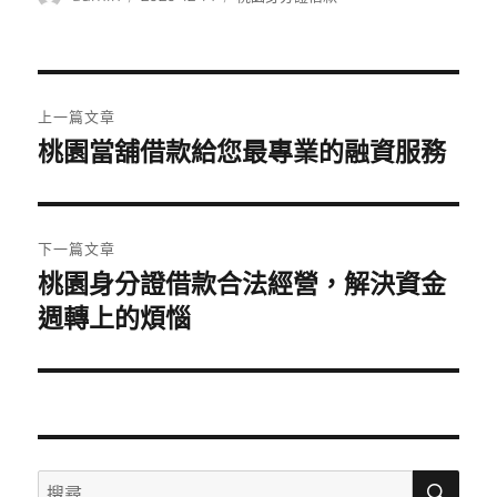
者
佈
類
日
期:
文
上一篇文章
章
桃園當舖借款給您最專業的融資服務
上
一
導
篇
覽
文
下一篇文章
章:
桃園身分證借款合法經營，解決資金
下
一
週轉上的煩惱
篇
文
章:
搜
搜
尋