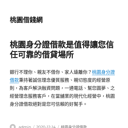
桃園借錢網
桃園身分證借款是值得讓您信
任可靠的借貸場所
銀行不理你、親友不借你、家人遠離你？
桃園身分證
借款
秉持著誠信理念優質服務、親切態度的經營原
則，為客戶解決融資問題，一通電話、幫您圓夢、之
經營理念服務客戶，在當舖業的現代化經營中，桃園
身分證借款絕對是您可信賴的好幫手。
作
發
分
admin
2020-12-14
桃園身分證借款