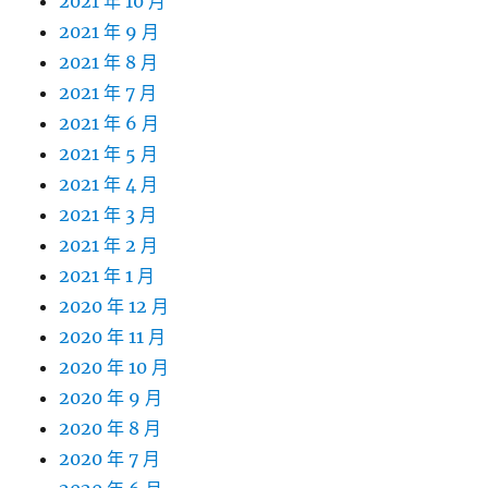
2021 年 10 月
2021 年 9 月
2021 年 8 月
2021 年 7 月
2021 年 6 月
2021 年 5 月
2021 年 4 月
2021 年 3 月
2021 年 2 月
2021 年 1 月
2020 年 12 月
2020 年 11 月
2020 年 10 月
2020 年 9 月
2020 年 8 月
2020 年 7 月