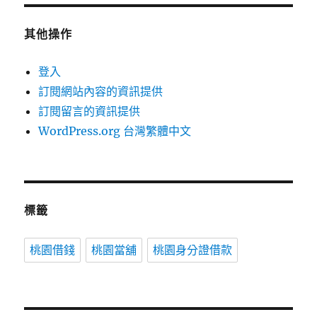
其他操作
登入
訂閱網站內容的資訊提供
訂閱留言的資訊提供
WordPress.org 台灣繁體中文
標籤
桃園借錢
桃園當舖
桃園身分證借款