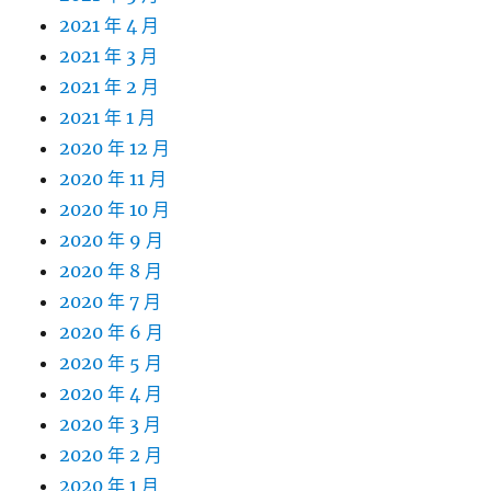
2021 年 4 月
2021 年 3 月
2021 年 2 月
2021 年 1 月
2020 年 12 月
2020 年 11 月
2020 年 10 月
2020 年 9 月
2020 年 8 月
2020 年 7 月
2020 年 6 月
2020 年 5 月
2020 年 4 月
2020 年 3 月
2020 年 2 月
2020 年 1 月