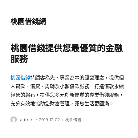
桃園借錢網
桃園借錢提供您最優質的金融
服務
桃園借錢
持顧客為先，專業為本的經營理念，提供個
人貸款、借貸、周轉及小額借款服務，打造借款永續
經營的磐石，提供您多元創新優質的專業借錢服務，
充分有效地協助您財富管理，讓您生活更圓滿。
作
發
分
admin
2019-12-02
桃園借錢
者
佈
類
日