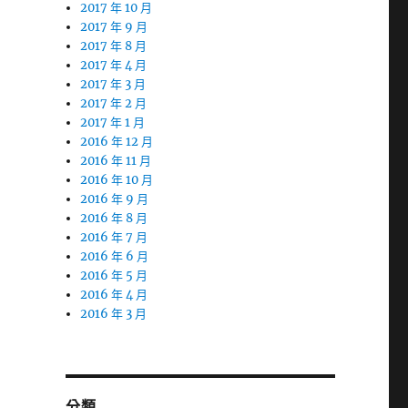
2017 年 10 月
2017 年 9 月
2017 年 8 月
2017 年 4 月
2017 年 3 月
2017 年 2 月
2017 年 1 月
2016 年 12 月
2016 年 11 月
2016 年 10 月
2016 年 9 月
2016 年 8 月
2016 年 7 月
2016 年 6 月
2016 年 5 月
2016 年 4 月
2016 年 3 月
分類