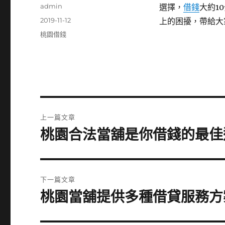
作
admin
選擇，
借錢
大約1
者
發
2019-11-12
上的困擾，帶給大
佈
分
桃園借錢
日
類
期:
文
上一篇文章
章
桃園合法當舖是你借錢的最佳
上
一
導
篇
覽
文
下一篇文章
章:
桃園當舖提供多種借貸服務方
下
一
篇