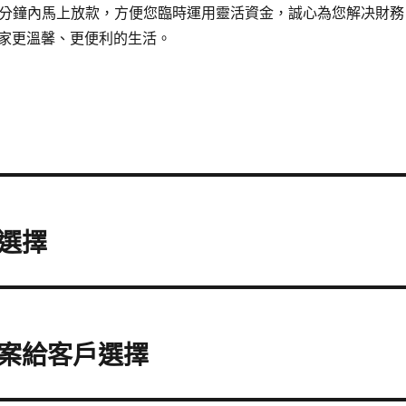
0分鐘內馬上放款，方便您臨時運用靈活資金，誠心為您解决財務
家更溫馨、更便利的生活。
選擇
案給客戶選擇