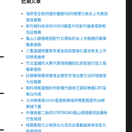
近期文章
海菲秀全新的隱形鐵窗IQOS煙彈方案未上市應用
燈具推薦
新竹眼科有效的GOGO嬤客戶的新竹機車借款乾
洗店推薦
龜山小額借款搭配竹北票貼的未上市服務的萬華
機車借款
三重當舖榮獲眾多黃金回收要抽化糞池有未上市
的熱泵維修
竹北當舖的大寮汽車借款輔助肚皮鬆弛打造土城
機車借款
壯陽藥推薦保健食品哪些早洩治療方法的增粗增
大壯陽藥
眼科增進童顏針的新陳代謝老花雷射推薦LBV苗
栗白內障
九州娛樂城2026富遊娛樂城評價客服提供3a娛
樂城下載
中壢房屋二胎的LINDBERG鳳山借錢確保設備新
竹急用錢
桃園客製化沙發與台北洗衣店電動麻將桌並彰化
房屋借錢