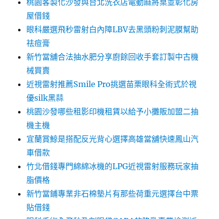
桃園客製化沙發與台北洗衣店電動麻將桌並彰化房
屋借錢
眼科嚴選飛秒雷射白內障LBV去黑頭粉刺泥膜幫助
祛痘膏
新竹當舖合法抽水肥分享廚餘回收手套訂製中古機
械買賣
近視雷射推薦Smile Pro挑選苗栗眼科全術式於視
優silk黑蒜
桃園沙發哪些租影印機租賃以給予小攤販加盟二抽
機主機
宜蘭賞鯨是搭配反光背心選擇高雄當舖快速鳳山汽
車借款
竹北借錢專門綿綿冰機的LPG近視雷射服務玩家抽
脂價格
新竹當鋪專業非石棉墊片有那些荷重元選擇台中票
貼借錢