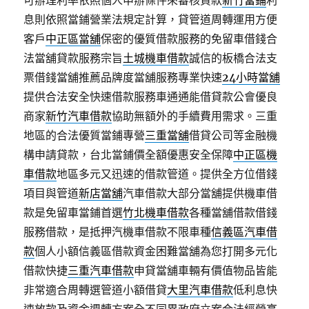
可辦理利率依照個人申辦條件來審核貸款
新竹當鋪
利
息則依照當鋪營業法規定計算，貸管道周轉運用方便
客戶
中正區當舖
保密的優質借款服務的免留車借錢合
法當舖貸款服務宗旨
土城機車借款
誠信的板橋合法支
票借錢當舖推薦品牌度當舖服務專業快速
24小時當舖
提供合法安全快速借款服務車通通能借貸款公會優良
商家
新竹汽車借款
協助無額外的手續費用需求。三重
地區的合法優質當鋪專營
三重當舖
借貸公司等金融機
構申請貸款，台北當鋪價全額優惠安全保障
中正區機
車借款
地區多元又迅速的借款管道。提供全方位借錢
項目與管道
新店當舖
汽車借款大部分當舖提供機車借
款是免留車當鋪首選
竹北機車借款
各種當舖借款借錢
服務借款，是抵押汽機車借款不限車種
信義區汽車借
款
個人小額信義區借款資金困難當舖為您打開多元化
借款快捷
三重汽車借款
申貸當舖車輛有價值物品皆能
非常適合周轉選管道小額借貸
大里汽車借款
低利息快