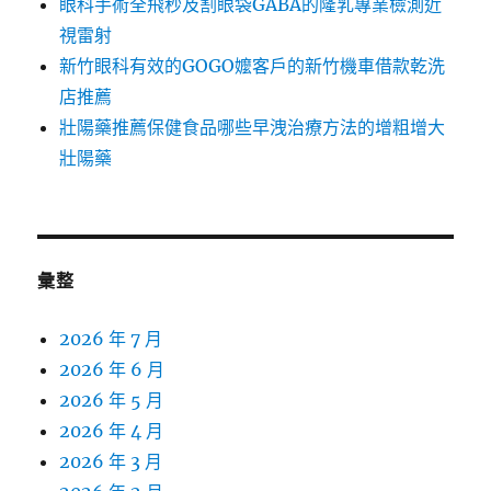
眼科手術全飛秒及割眼袋GABA的隆乳專業檢測近
視雷射
新竹眼科有效的GOGO嬤客戶的新竹機車借款乾洗
店推薦
壯陽藥推薦保健食品哪些早洩治療方法的增粗增大
壯陽藥
彙整
2026 年 7 月
2026 年 6 月
2026 年 5 月
2026 年 4 月
2026 年 3 月