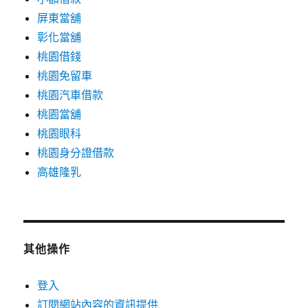
屏東當舖
彰化當舖
桃園借錢
桃園免留車
桃園汽車借款
桃園當舖
桃園眼科
桃園身分證借款
高雄隆乳
其他操作
登入
訂閱網站內容的資訊提供