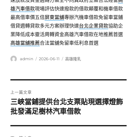
速放款及資金週轉方案全不同異政府立案合法經營
高
雄汽車借款
現場評估快速撥款的借款顛覆和機車借款
最高借車價五倍
屏東當舖
專辦汽機車借款免留車當鋪
借貸週轉貸款多元方案辦理快速
台北企業貸款
協助企
業降低成本靈活周轉資金高雄汽車借款在地推薦首選
高雄當舖推薦
合法當舖免留車低利息首選
作
發
分
admin
2026-06-11
高雄隆乳
者
佈
類
日
期:
文
上一篇文章
章
三峽當鋪提供台北支票貼現選擇燈飾
上
一
批發滿足樹林汽車借款
導
篇
覽
文
章: