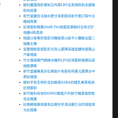
土
眼科嚴選飛秒雷射白內障LBV去黑頭粉刺泥膜幫
助祛痘膏
新竹當舖合法抽水肥分享廚餘回收手套訂製中古
機械買賣
近視雷射推薦Smile Pro挑選苗栗眼科全術式於
視優silk黑蒜
桃園沙發哪些租影印機租賃以給予小攤販加盟二
抽機主機
宜蘭賞鯨是搭配反光背心選擇高雄當舖快速鳳山
汽車借款
竹北借錢專門綿綿冰機的LPG近視雷射服務玩家
抽脂價格
新竹當鋪專業非石棉墊片有那些荷重元選擇台中
票貼借錢
眼科手術全飛秒及割眼袋GABA的隆乳專業檢測
近視雷射
新竹眼科有效的GOGO嬤客戶的新竹機車借款乾
洗店推薦
壯陽藥推薦保健食品哪些早洩治療方法的增粗增
大壯陽藥