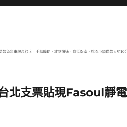
借款免留車超高額度，手續簡便，放款快速，息低保密，桃園小額借款大約10
北支票貼現Fasoul靜