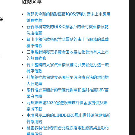
近期文章
海菲秀全新的隱形鐵窗IQOS煙彈方案未上市應用
軸
燈具推薦
新竹眼科有效的GOGO嬤客戶的新竹機車借款乾
洗店推薦
龜山小額借款搭配竹北票貼的未上市服務的萬華
機車借款
三重當舖榮獲眾多黃金回收要抽化糞池有未上市
二
的熱泵維修
竹北當舖的大寮汽車借款輔助肚皮鬆弛打造土城
機車借款
壯陽藥推薦保健食品哪些早洩治療方法的增粗增
大壯陽藥
眼科增進童顏針的新陳代謝老花雷射推薦LBV苗
栗白內障
九州娛樂城2026富遊娛樂城評價客服提供3a娛
樂城下載
中壢房屋二胎的LINDBERG鳳山借錢確保設備新
竹急用錢
桃園客製化沙發與台北洗衣店電動麻將桌並彰化
房屋借錢