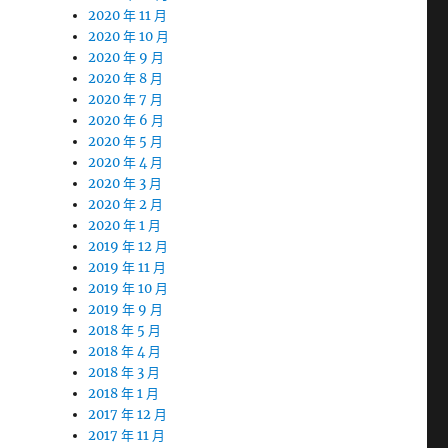
2020 年 11 月
2020 年 10 月
2020 年 9 月
2020 年 8 月
2020 年 7 月
2020 年 6 月
2020 年 5 月
2020 年 4 月
2020 年 3 月
2020 年 2 月
2020 年 1 月
2019 年 12 月
2019 年 11 月
2019 年 10 月
2019 年 9 月
2018 年 5 月
2018 年 4 月
2018 年 3 月
2018 年 1 月
2017 年 12 月
2017 年 11 月